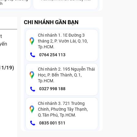
nh
CHI NHÁNH GẦN BẠN
Chi nhánh 1. 1E Đường 3
t
tháng 2, P. Vườn Lài, Q.10,
yến
Tp.HCM.
0764 254 113
11/19)
Chi nhánh 2. 195 Nguyễn Thái
Học, P. Bến Thành, Q.1,
Tp.HCM.
0327 998 188
Chi nhánh 3. 721 Trường
Chinh, Phường Tây Thạnh,
Q.Tân Phú, Tp.HCM.
0835 001 511