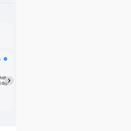
Bike Tours
n
Dragon
★★★★★
›
hiệt
My son downloaded some
í đẹp
games onto my phone,
which resulted in malicious
adware being installed and
preventing me from being
able to do anything as a
new ad would display every
few seconds. Removing the
games didn't resolve the
issue but I brought it in here