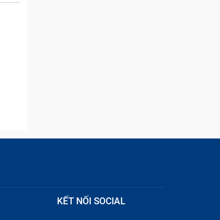
and they were able to
quickly remove the ads :)
KẾT NỐI SOCIAL