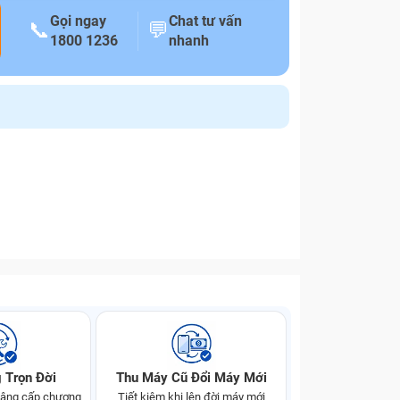
Gọi ngay
Chat tư vấn
📞
💬
1800 1236
nhanh
 Trọn Đời
Thu Máy Cũ Đổi Máy Mới
 nâng cấp chương
Tiết kiệm khi lên đời máy mới