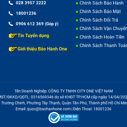
028 3957 2222
Chính Sách Bảo Hành
Chính Sách Bảo Mật
18001236
Chính Sách Đổi Trả
0906 612 369 (Góp ý)
Chính Sách Vận Chuyể
Tin Tuyển dụng
Chính Sách Hoàn Tiền
Chính Sách Thanh Toá
Giới thiệu Bảo Hành One
Tên Doanh Nghiệp: CÔNG TY TNHH CITY ONE VIỆT NAM
ST/ĐKKD/QĐTL: 0316569346 do sở KHĐT TP.HCM cấp ngày 14/04/20
21 Trường Chinh, Phường Tây Thạnh, Quận Tân Phú, Thành phố Hồ Chí Min
Email: quoc@baohanhone.com | Điện Thoại: 18001236