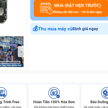
MUA (ĐẶT HẸN TRƯỚC)
Không cần đặt cọc • Tới là làm ngay
Bảo Hành One
💰
Thu mua máy cũ
Định giá ngay
›
g Trình Free
Hoàn Tiền 100% Hóa Đơn
Bảo Dưỡng
n mềm, cài ứng
Khi không hài lòng chất lượng
Vệ sinh máy, cài