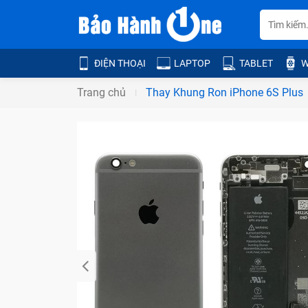
ĐIỆN THOẠI
LAPTOP
TABLET
W
Trang chủ
Thay Khung Ron iPhone 6S Plus