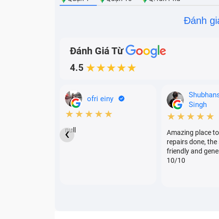
Đánh gi
Đánh Giá Từ
4.5
★★★★★
Shubhan
ofri einy
Singh
★★★★★
★★★★★
‹
null
Amazing place to
repairs done, the 
friendly and gene
10/10