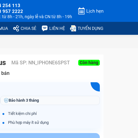
4 254 113
Lịch hẹn
3 957 2222
 từ 8h - 21h, ngày lễ và CN từ 8h - 19h
 MUA
CHIA SẺ
LIÊN HỆ
TUYỂN DỤNG
us
Mã SP:
NN_IPHONE6SPST
Còn hàng
 bán
Bảo hành
3 tháng
Tiết kiệm chi phí
Phù hợp máy ít sử dụng