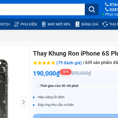
076
028
Phục vụ:
ATCH
PHỤ KIỆN
MÁY MỚI 98%
BẢNG GIÁ
THU
Thay Khung Ron iPhone 6S Pl
|
639
sản phẩm đã
(79 đánh giá)
190,000₫
-51%
390,000₫
Thời gian sửa
30–60 phút
Hiệu năng ổn định
Đáp ứng nhu cầu cơ bản