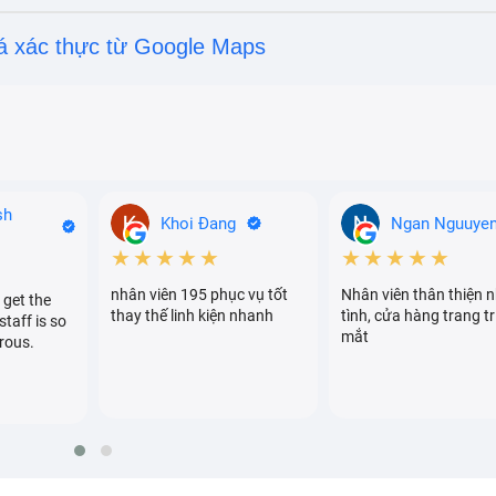
á xác thực từ Google Maps
sh
Khoi Đang
Ngan Nguuye
★★★★★
★★★★★
nhân viên 195 phục vụ tốt
Nhân viên thân thiện n
 get the
thay thế linh kiện nhanh
tình, cửa hàng trang tr
staff is so
mắt
rous.