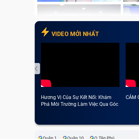
VIDEO MỚI NHẤT
Hương Vị Của Sự Kết Nối: Khám
CẢM 
Phá Môi Trường Làm Việc Qua Góc
Nhìn Cà Phê
Quận 1
Quận 10
Q.Tân Phú