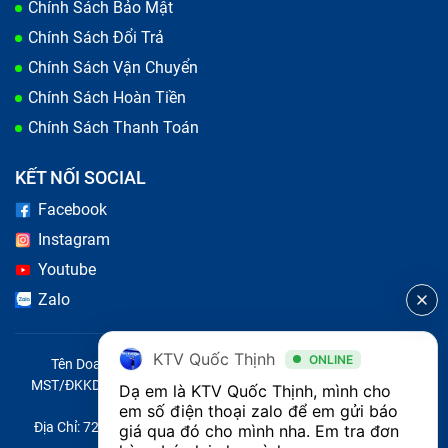
Chính Sách Bảo Mật
Chính Sách Đổi Trả
Chính Sách Vận Chuyển
Chính Sách Hoàn Tiền
Chính Sách Thanh Toán
KẾT NỐI SOCIAL
Facebook
Instagram
Youtube
Zalo
KTV Quốc Thịnh
ONLINE
Tên Doanh Nghiệp: CÔNG TY TNHH CITY ONE VIỆT NAM
MST/ĐKKD/QĐTL: 0316569346 do sở KHĐT TP.HCM cấp ngày
Dạ em là KTV Quốc Thịnh, mình cho 
14/04/2023
em số điện thoại zalo để em gửi báo 
Địa Chỉ: 721 Trường Chinh, Phường Tây Thạnh, Quận Tân Phú,
giá qua đó cho mình nha. Em tra đơn 