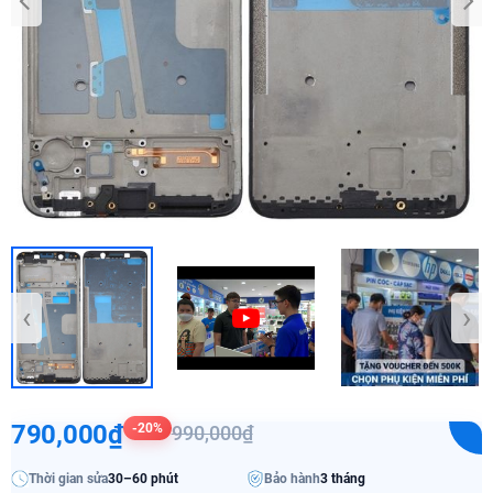
‹
›
790,000₫
-20%
990,000₫
Thời gian sửa
30–60 phút
Bảo hành
3 tháng