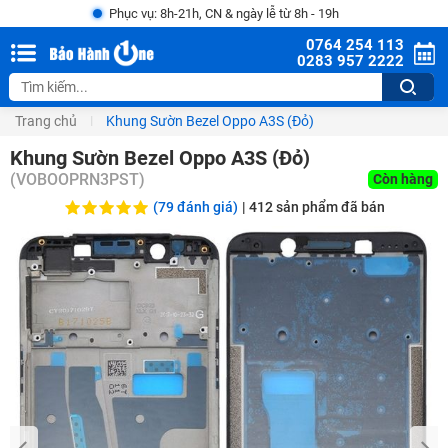
Phục vụ: 8h-21h, CN & ngày lễ từ 8h - 19h
0764 254 113
0283 957 2222
Trang chủ
Khung Sườn Bezel Oppo A3S (Đỏ)
Khung Sườn Bezel Oppo A3S (Đỏ)
(
VOBOOPRN3PST
)
Còn hàng
(79 đánh giá)
|
412
sản phẩm đã bán