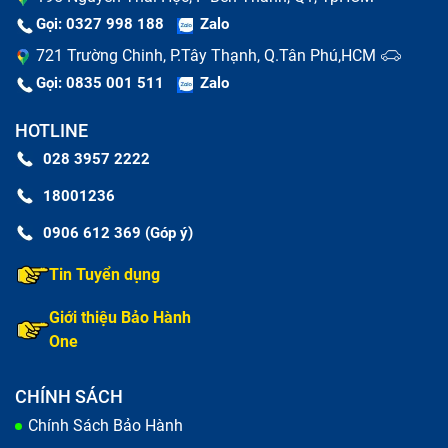
Gọi: 0327 998 188
Zalo
721 Trường Chinh, P.Tây Thạnh, Q.Tân Phú,HCM
Gọi: 0835 001 511
Zalo
HOTLINE
028 3957 2222
18001236
0906 612 369 (Góp ý)
Tin Tuyển dụng
Giới thiệu Bảo Hành
One
CHÍNH SÁCH
Chính Sách Bảo Hành