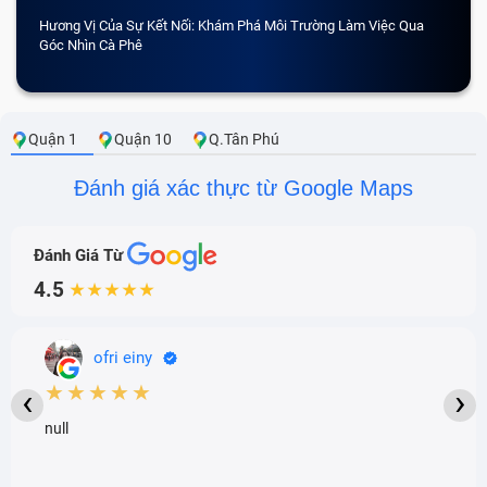
Hương Vị Của Sự Kết Nối: Khám Phá Môi Trường Làm Việc Qua
CẢM 
Góc Nhìn Cà Phê
Quận 1
Quận 10
Q.Tân Phú
Đánh giá xác thực từ Google Maps
Đánh Giá Từ
4.5
★★★★★
ofri einy
★★★★★
‹
›
null