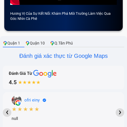
Hương Vị Của Sự Kết Nối: Khám Phá Môi Trường Làm Việc Qua
CẢM 
Góc Nhìn Cà Phê
Quận 1
Quận 10
Q.Tân Phú
Đánh giá xác thực từ Google Maps
Đánh Giá Từ
4.5
★★★★★
ofri einy
★★★★★
‹
›
null