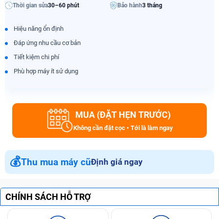
Thời gian sửa
30–60 phút
Bảo hành
3 tháng
Hiệu năng ổn định
Đáp ứng nhu cầu cơ bản
Tiết kiệm chi phí
Phù hợp máy ít sử dụng
MUA (ĐẶT HẸN TRƯỚC)
Không cần đặt cọc • Tới là làm ngay
💰
Thu mua máy cũ
Định giá ngay
CHÍNH SÁCH HỖ TRỢ