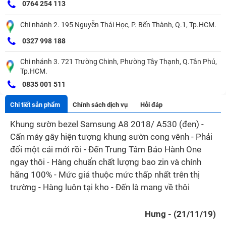
0764 254 113
Chi nhánh 2. 195 Nguyễn Thái Học, P. Bến Thành, Q.1, Tp.HCM.
0327 998 188
Chi nhánh 3. 721 Trường Chinh, Phường Tây Thạnh, Q.Tân Phú,
Tp.HCM.
0835 001 511
Chi tiết sản phẩm
Chính sách dịch vụ
Hỏi đáp
Khung sườn bezel Samsung A8 2018/ A530 (đen) -
Cấn máy gây hiện tượng khung sườn cong vênh - Phải
đổi một cái mới rồi - Đến Trung Tâm Bảo Hành One
ngay thôi - Hàng chuẩn chất lượng bao zin và chính
hãng 100% - Mức giá thuộc mức thấp nhất trên thị
trường - Hàng luôn tại kho - Đến là mang về thôi
Hưng - (21/11/19)