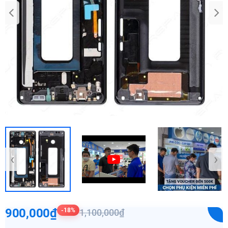
‹
›
900,000₫
-18%
1,100,000₫