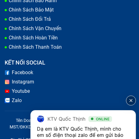
Chính Sách Bảo Hành
Chính Sách Bảo Mật
Chính Sách Đổi Trả
Chính Sách Vận Chuyển
Chính Sách Hoàn Tiền
Chính Sách Thanh Toán
KẾT NỐI SOCIAL
Facebook
Instagram
Youtube
Zalo
KTV Quốc Thịnh
ONLINE
Tên Doanh Nghiệp: CÔNG TY TNHH CITY ONE VIỆT NAM
MST/ĐKKD/QĐTL: 0316569346 do sở KHĐT TP.HCM cấp ngày
Dạ em là KTV Quốc Thịnh, mình cho 
14/04/2023
em số điện thoại zalo để em gửi báo 