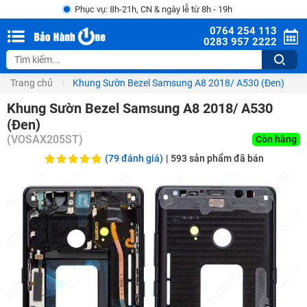
Phục vụ: 8h-21h, CN & ngày lễ từ 8h - 19h
0764 254 113
0283 957 2222
Trang chủ
Khung Sườn Bezel Samsung A8 2018/ A530 (Đen)
Khung Sườn Bezel Samsung A8 2018/ A530
(Đen)
(
VOSAX205ST
)
Còn hàng
(79 đánh giá)
|
593
sản phẩm đã bán