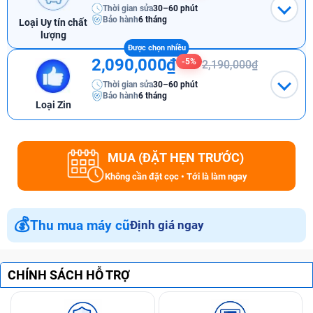
Thời gian sửa
30–60 phút
Bảo hành
6 tháng
Loại Uy tín chất
lượng
2,090,000₫
-5%
2,190,000₫
Thời gian sửa
30–60 phút
Bảo hành
6 tháng
Loại Zin
MUA (ĐẶT HẸN TRƯỚC)
Không cần đặt cọc • Tới là làm ngay
💰
Thu mua máy cũ
Định giá ngay
CHÍNH SÁCH HỖ TRỢ