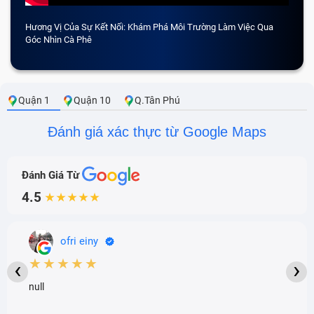
Hương Vị Của Sự Kết Nối: Khám Phá Môi Trường Làm Việc Qua
CẢM 
Góc Nhìn Cà Phê
Quận 1
Quận 10
Q.Tân Phú
Đánh giá xác thực từ Google Maps
Đánh Giá Từ
4.5
★★★★★
ofri einy
★★★★★
‹
›
null