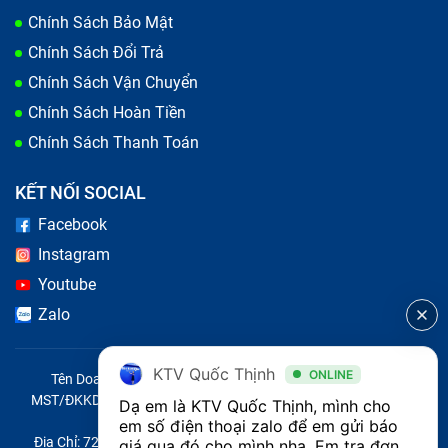
Chính Sách Bảo Mật
Chính Sách Đổi Trả
Chính Sách Vận Chuyển
Chính Sách Hoàn Tiền
Chính Sách Thanh Toán
KẾT NỐI SOCIAL
Facebook
Instagram
Youtube
Zalo
KTV Quốc Thịnh
ONLINE
Tên Doanh Nghiệp: CÔNG TY TNHH CITY ONE VIỆT NAM
MST/ĐKKD/QĐTL: 0316569346 do sở KHĐT TP.HCM cấp ngày
Dạ em là KTV Quốc Thịnh, mình cho 
14/04/2023
em số điện thoại zalo để em gửi báo 
Địa Chỉ: 721 Trường Chinh, Phường Tây Thạnh, Quận Tân Phú,
giá qua đó cho mình nha. Em tra đơn 