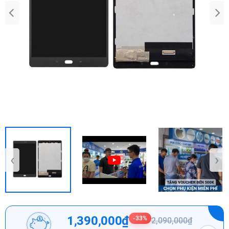
‹
›
1,390,000₫
-33%
2,090,000₫