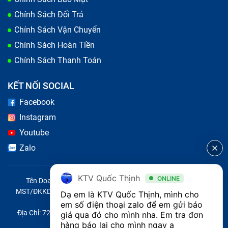
Chính Sách Đổi Trả
Chính Sách Vận Chuyển
Chính Sách Hoàn Tiền
Chính Sách Thanh Toán
KẾT NỐI SOCIAL
Facebook
Instagram
Youtube
Zalo
KTV Quốc Thịnh
ONLINE
Tên Doanh Nghiệp: CÔNG TY TNHH CITY ONE VIỆT NAM
MST/ĐKKD/QĐTL: 0316569346 do sở KHĐT TP.HCM cấp ngày
Dạ em là KTV Quốc Thịnh, mình cho 
14/04/2023
em số điện thoại zalo để em gửi báo 
Địa Chỉ: 721 Trường Chinh, Phường Tây Thạnh, Quận Tân Phú,
giá qua đó cho mình nha. Em tra đơn 
Thành phố Hồ Chí Minh, Việt Nam
hàng báo lại cho mình ngay ạ 