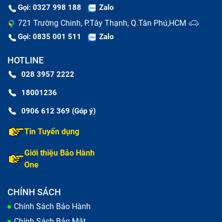
Gọi: 0327 998 188
Zalo
721 Trường Chinh, P.Tây Thạnh, Q.Tân Phú,HCM
Gọi: 0835 001 511
Zalo
HOTLINE
028 3957 2222
18001236
0906 612 369 (Góp ý)
Tin Tuyển dụng
Giới thiệu Bảo Hành
One
CHÍNH SÁCH
Chính Sách Bảo Hành
Chính Sách Bảo Mật