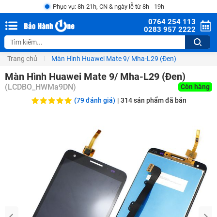
Phục vụ: 8h-21h, CN & ngày lễ từ 8h - 19h
0764 254 113
0283 957 2222
Trang chủ
Màn Hình Huawei Mate 9/ Mha-L29 (Đen)
Màn Hình Huawei Mate 9/ Mha-L29 (Đen)
(
LCDBO_HWMa9DN
)
Còn hàng
(79 đánh giá)
|
314
sản phẩm đã bán