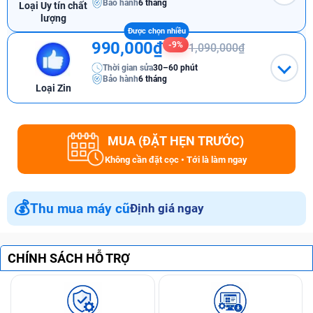
Bảo hành
6 tháng
Loại Uy tín chất
lượng
990,000₫
-9%
1,090,000₫
Thời gian sửa
30–60 phút
Bảo hành
6 tháng
Loại Zin
MUA (ĐẶT HẸN TRƯỚC)
Không cần đặt cọc • Tới là làm ngay
💰
Thu mua máy cũ
Định giá ngay
CHÍNH SÁCH HỖ TRỢ