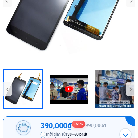
‹
›
390,000₫
-61%
990,000₫
Thời gian sửa
30–60 phút