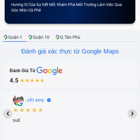
Hương Vị Của Sự Kết Nối: Khám Phá Môi Trường Làm Việc Qua
CẢM 
Góc Nhìn Cà Phê
Quận 1
Quận 10
Q.Tân Phú
Đánh giá xác thực từ Google Maps
Đánh Giá Từ
4.5
★★★★★
ofri einy
★★★★★
‹
›
null