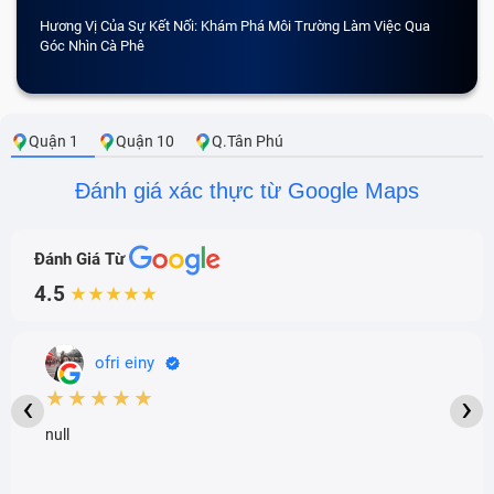
Hương Vị Của Sự Kết Nối: Khám Phá Môi Trường Làm Việc Qua
CẢM 
Góc Nhìn Cà Phê
Quận 1
Quận 10
Q.Tân Phú
Đánh giá xác thực từ Google Maps
Đánh Giá Từ
4.5
★★★★★
ofri einy
★★★★★
‹
›
null