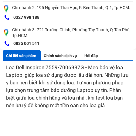
Chi nhánh 2. 195 Nguyễn Thái Học, P. Bến Thành, Q.1, Tp.HCM.
0327 998 188
Chi nhánh 3. 721 Trường Chinh, Phường Tây Thạnh, Q.Tân Phú,
Tp.HCM.
0835 001 511
Chi tiết sản phẩm
Chính sách dịch vụ
Hỏi đáp
Loa Dell Inspiron 7559-7006987G - Mẹo bảo vệ loa
Laptop, giúp loa sử dụng được lâu dài hơn. Những lưu
ý bạn nên biết khi sử dụng loa. Tư vấn phương pháp
lựa chọn trung tâm bảo dưỡng Laptop uy tín. Phân
biệt giữa loa chính hãng và loa nhái, khi test loa bạn
nên lưu ý để không mất tiền oan cho loa giả