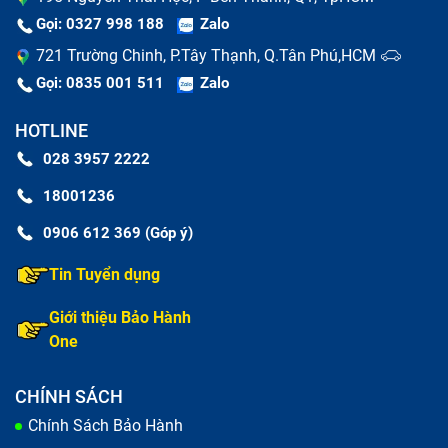
Gọi: 0327 998 188
Zalo
721 Trường Chinh, P.Tây Thạnh, Q.Tân Phú,HCM
Gọi: 0835 001 511
Zalo
HOTLINE
028 3957 2222
18001236
0906 612 369 (Góp ý)
Tin Tuyển dụng
Giới thiệu Bảo Hành
One
CHÍNH SÁCH
Chính Sách Bảo Hành