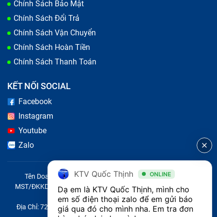
Chính Sách Bảo Mật
Chính Sách Đổi Trả
Chính Sách Vận Chuyển
Chính Sách Hoàn Tiền
Chính Sách Thanh Toán
KẾT NỐI SOCIAL
Facebook
Instagram
Youtube
Zalo
KTV Quốc Thịnh
ONLINE
Tên Doanh Nghiệp: CÔNG TY TNHH CITY ONE VIỆT NAM
MST/ĐKKD/QĐTL: 0316569346 do sở KHĐT TP.HCM cấp ngày
Dạ em là KTV Quốc Thịnh, mình cho 
14/04/2023
em số điện thoại zalo để em gửi báo 
Địa Chỉ: 721 Trường Chinh, Phường Tây Thạnh, Quận Tân Phú,
giá qua đó cho mình nha. Em tra đơn 