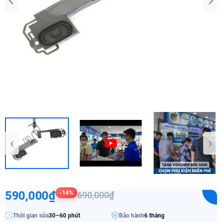
‹
›
590,000₫
-14%
690,000₫
Thời gian sửa
30–60 phút
Bảo hành
6 tháng