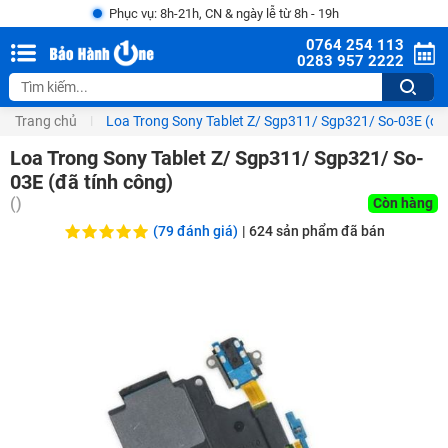
Phục vụ: 8h-21h, CN & ngày lễ từ 8h - 19h
0764 254 113
0283 957 2222
Trang chủ
Loa Trong Sony Tablet Z/ Sgp311/ Sgp321/ So-03E (đã 
Loa Trong Sony Tablet Z/ Sgp311/ Sgp321/ So-
03E (đã tính công)
(
)
Còn hàng
(79 đánh giá)
|
624
sản phẩm đã bán