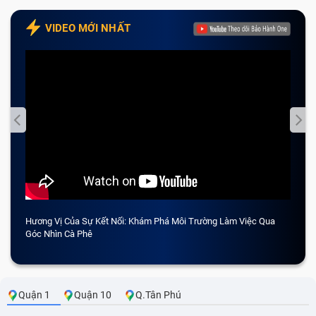
VIDEO MỚI NHẤT
Hương Vị Của Sự Kết Nối: Khám Phá Môi Trường Làm Việc Qua
CẢM 
Góc Nhìn Cà Phê
Quận 1
Quận 10
Q.Tân Phú