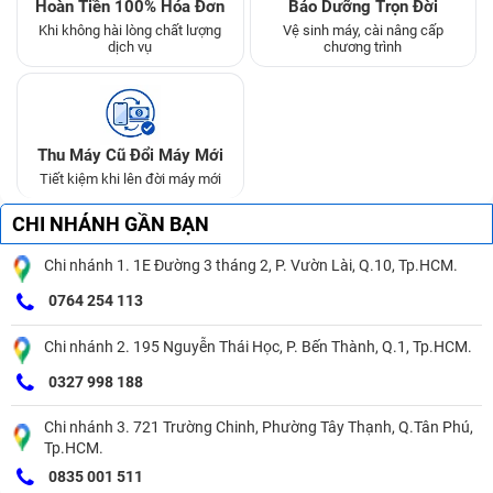
Hoàn Tiền 100% Hóa Đơn
Bảo Dưỡng Trọn Đời
Khi không hài lòng chất lượng
Vệ sinh máy, cài nâng cấp
dịch vụ
chương trình
Thu Máy Cũ Đổi Máy Mới
Tiết kiệm khi lên đời máy mới
CHI NHÁNH GẦN BẠN
Chi nhánh 1. 1E Đường 3 tháng 2, P. Vườn Lài, Q.10, Tp.HCM.
0764 254 113
Chi nhánh 2. 195 Nguyễn Thái Học, P. Bến Thành, Q.1, Tp.HCM.
0327 998 188
Chi nhánh 3. 721 Trường Chinh, Phường Tây Thạnh, Q.Tân Phú,
Tp.HCM.
0835 001 511