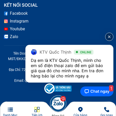
KẾT NỐI SOCIAL
Facebook
Instagram
Youtube
Zalo
KTV Quốc Thịnh
ONLINE
Tên Doanh Nghiệp: CÔNG TY TNHH CITY ONE VIỆT NAM
MST/ĐKKD/QĐTL: 0316569346 do sở KHĐT TP.HCM cấp ngày
Dạ em là KTV Quốc Thịnh, mình cho 
14/04/2023
em số điện thoại zalo để em gửi báo 
Địa Chỉ: 721 Trường Chinh, Phường Tây Thạnh, Quận Tân Phú,
giá qua đó cho mình nha. Em tra đơn 
Thành phố Hồ Chí Minh, Việt Nam
hàng báo lại cho mình ngay ạ 
Email: quoc@baohanhone.com | Điện Thoại: 18001236
1
Danh Mục
Tiện ích
Cửa hàng
Gọi ngay