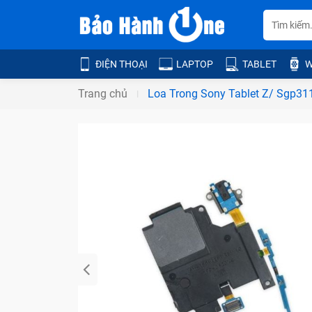
ĐIỆN THOẠI
LAPTOP
TABLET
W
Trang chủ
Loa Trong Sony Tablet Z/ Sgp311