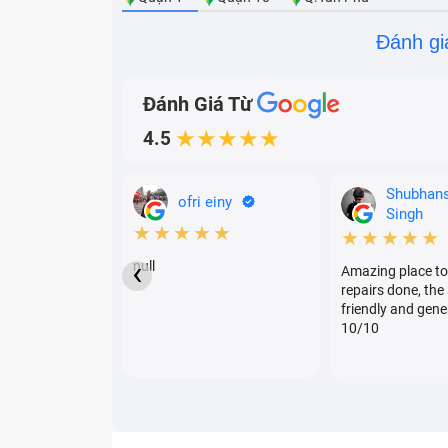
Đánh gi
Đánh Giá Từ
4.5
★★★★★
Shubhan
ofri einy
Singh
★★★★★
★★★★★
‹
null
Amazing place to
repairs done, the 
friendly and gene
10/10