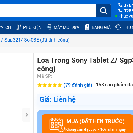
076
028
Phục vụ:
ATCH
PHỤ KIỆN
MÁY MỚI 98%
BẢNG GIÁ
THU
/ Sgp321/ So-03E (đã tính công)
Loa Trong Sony Tablet Z/ Sgp
công)
Mã SP:
|
158
sản phẩm đã
(79 đánh giá)
Giá: Liên hệ
MUA (ĐẶT HẸN TRƯỚC)
Không cần đặt cọc • Tới là làm ngay