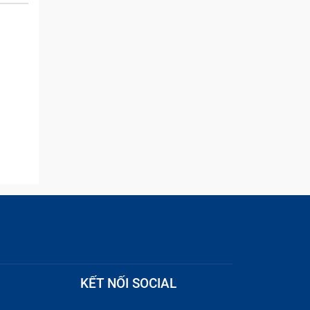
and they were able to
quickly remove the ads :)
KẾT NỐI SOCIAL