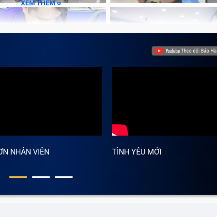
XEM THÊM
ƠN NHÂN VIÊN
TÌNH YÊU MỚI