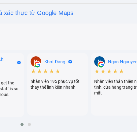
á xác thực từ Google Maps
sh
Khoi Đang
Ngan Nguuye
★★★★★
★★★★★
nhân viên 195 phục vụ tốt
Nhân viên thân thiện n
 get the
thay thế linh kiện nhanh
tình, cửa hàng trang tr
staff is so
mắt
rous.