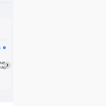
Bike Tours
n
Dragon
★★★★★
›
hiệt
My son downloaded some
í đẹp
games onto my phone,
which resulted in malicious
adware being installed and
preventing me from being
able to do anything as a
new ad would display every
few seconds. Removing the
games didn't resolve the
issue but I brought it in here