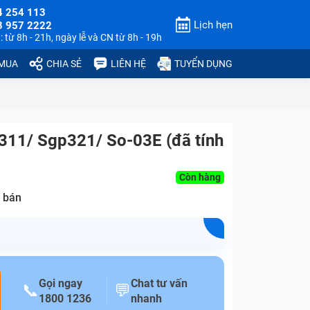
4 254 113
Lịch hẹn
3 957 2222
 từ 8h - 21h, ngày lễ và CN từ 8h - 19h
 MUA
CHIA SẺ
LIÊN HỆ
TUYỂN DỤNG
311/ Sgp321/ So-03E (đã tính
Còn hàng
 bán
Gọi ngay
Chat tư vấn
📞
💬
1800 1236
nhanh