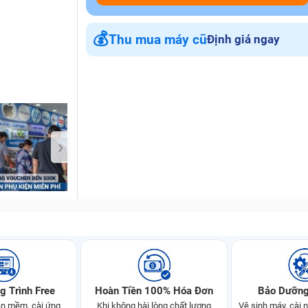
💰
Thu mua máy cũ
Định giá ngay
Bảo Hành One
›
g Trình Free
Hoàn Tiền 100% Hóa Đơn
Bảo Dưỡng
n mềm, cài ứng
Khi không hài lòng chất lượng
Vệ sinh máy, cài