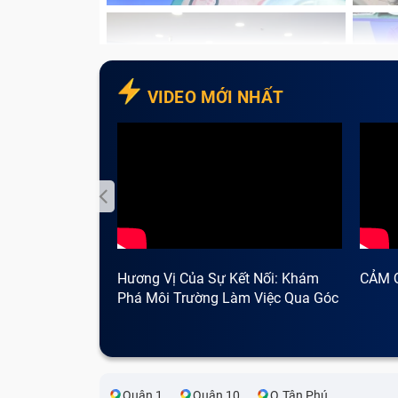
VIDEO MỚI NHẤT
Hương Vị Của Sự Kết Nối: Khám
CẢM 
Phá Môi Trường Làm Việc Qua Góc
Nhìn Cà Phê
Quận 1
Quận 10
Q.Tân Phú