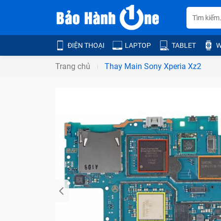
ĐIỆN THOẠI
LAPTOP
TABLET
W
Trang chủ
Thay Main Sony Xperia Xz2