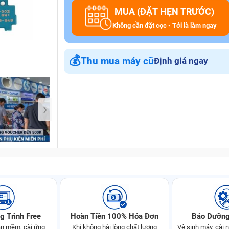
MUA (ĐẶT HẸN TRƯỚC)
Không cần đặt cọc • Tới là làm ngay
Bảo Hành One
💰
Thu mua máy cũ
Định giá ngay
›
g Trình Free
Hoàn Tiền 100% Hóa Đơn
Bảo Dưỡng
n mềm, cài ứng
Khi không hài lòng chất lượng
Vệ sinh máy, cài