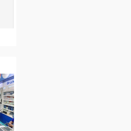
ại gặp
vẫn là