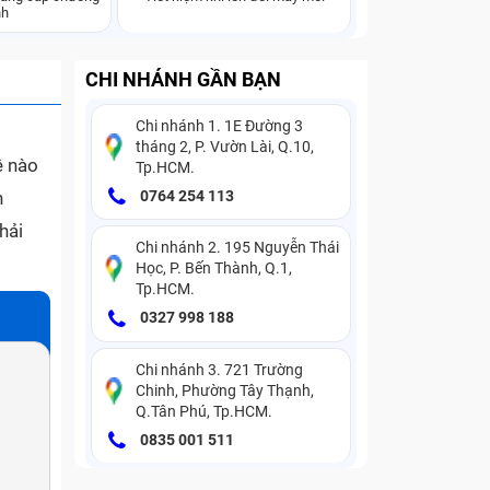
nh
CHI NHÁNH GẦN BẠN
Chi nhánh 1. 1E Đường 3
tháng 2, P. Vườn Lài, Q.10,
ệ nào
Tp.HCM.
h
0764 254 113
hải
Chi nhánh 2. 195 Nguyễn Thái
Học, P. Bến Thành, Q.1,
Tp.HCM.
0327 998 188
Chi nhánh 3. 721 Trường
Chinh, Phường Tây Thạnh,
Q.Tân Phú, Tp.HCM.
0835 001 511