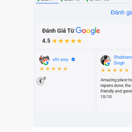
Đánh gi
Đánh Giá Từ
4.5
★★★★★
Shubhan
ofri einy
Singh
★★★★★
★★★★★
‹
null
Amazing place to
Bảo Hành One là một thươ
repairs done, the 
friendly and gene
Vì vậy khi đi thay main bạn cần hỏi rõ loại
10/10
trường hợp trả tiền thay main chính hãng lạ
Bảo Hành One thay main Sony X
Để tạo được dấu ấn trong lòng người tiêu 