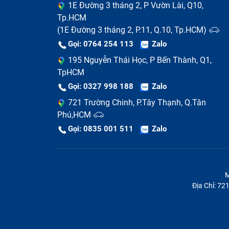
1E Đường 3 tháng 2, P Vườn Lài, Q10,
Tp.HCM
(1E Đường 3 tháng 2, P.11, Q.10, Tp.HCM)
Gọi: 0764 254 113
Zalo
Tư vấn miễn phí
195 Nguyễn Thái Học, P Bến Thành, Q1,
Nhân viên xem xét tình trạng hư hỏng
TpHCM
Gọi: 0327 998 188
Zalo
Sau khi khách hàng mang máy tới trung tâ
721 Trường Chinh, P.Tây Thạnh, Q.Tân
kiểm tra, xem xét tình trạng hư hỏng mainb
Phú,HCM
Khách hàng đồng ý phương án sửa chữa
Gọi: 0835 001 511
Zalo
Nếu khách hàng đồng ý với phương án khắc
thủ tục nhận máy và tiến hành sửa chữa (
M
kiện trước khi nhân viên mang đi thay main 
Địa Chỉ: 7
Tiến hành sửa chữa
Nhân viên kỹ thuật tháo main ra khỏi máy,