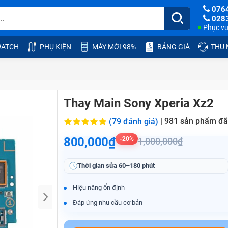
076
028
Phục vụ:
ATCH
PHỤ KIỆN
MÁY MỚI 98%
BẢNG GIÁ
THU
Thay Main Sony Xperia Xz2
|
981
sản phẩm đã
(79 đánh giá)
800,000₫
-20%
1,000,000₫
Thời gian sửa
60–180 phút
Hiệu năng ổn định
Đáp ứng nhu cầu cơ bản