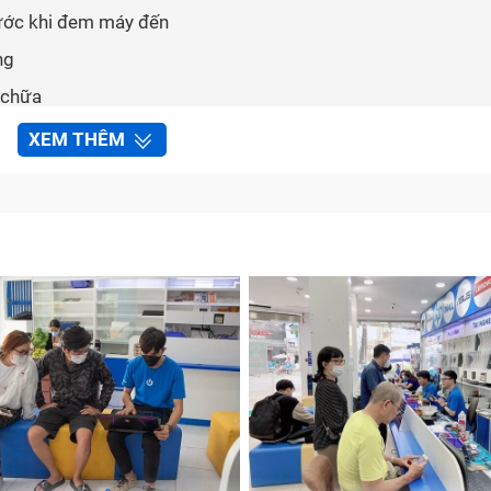
rước khi đem máy đến
ng
 chữa
XEM THÊM
ủ tục bảo hành
 điện thoại Sony Xperia Xz2 tại Bảo Hành One
 thoại Sony Xperia Xz2?
 ta nhận biết ra nó. Những dấu hiệu cho thấy main điện tho
 có thể do nguồn pin của máy gây lên nhưng khả năng cao 
anh và pin “tụt dốc không phanh”