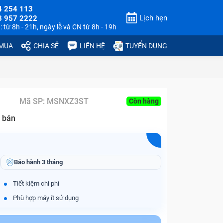
4 254 113
Lịch hẹn
3 957 2222
 từ 8h - 21h, ngày lễ và CN từ 8h - 19h
 MUA
CHIA SẺ
LIÊN HỆ
TUYỂN DỤNG
Mã SP:
MSNXZ3ST
Còn hàng
 bán
Bảo hành
3 tháng
Tiết kiệm chi phí
Phù hợp máy ít sử dụng