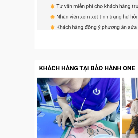
Tư vấn miễn phí cho khách hàng t
Nhân viên xem xét tình trạng hư hỏ
Khách hàng đồng ý phương án sửa
Tiến hành sửa chữa
Giao khách hàng kiểm tra và làm th
Cam kết với khách hàng khi thay main
KHÁCH HÀNG TẠI BẢO HÀNH ONE
Khi nào bạn cần thay main điện
Vấn đề nào cũng có những dấu hiệu để chúng
vấn đề cũng hết sức đặc trưng:
Máy đang sử dụng bị sập nguồn: Lỗi này
do main
Trong quá trình sử dụng máy nóng rất nh
Máy không khởi động lên được