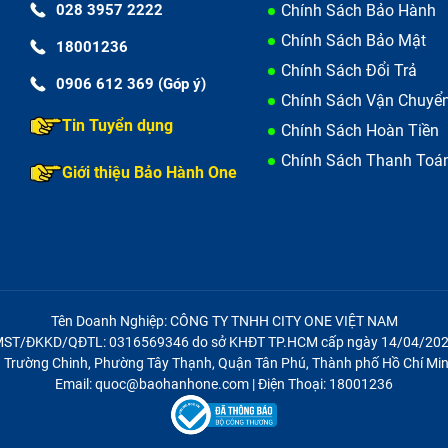
028 3957 2222
Chính Sách Bảo Hành
Chính Sách Bảo Mật
18001236
Chính Sách Đổi Trả
0906 612 369 (Góp ý)
 cho khách hàng trước khi đem máy đến
Chính Sách Vận Chuyể
Tin Tuyển dụng
Chính Sách Hoàn Tiền
Chính Sách Thanh Toá
m thì nhân viên sẽ nhận máy chuyển vào phòng kỹ thuật tiế
Giới thiệu Bảo Hành One
oard của máy và báo giá dịch vụ sửa chữa.
 phục cũng như giá thành mà trung tâm đưa ra nhân viên 
để bảo đảm quyền lợi khách hàng cần ký tên vào toàn bộ cá
Tên Doanh Nghiệp: CÔNG TY TNHH CITY ONE VIỆT NAM
ST/ĐKKD/QĐTL: 0316569346 do sở KHĐT TP.HCM cấp ngày 14/04/20
điện thoại Sony Xperia Xz2).
21 Trường Chinh, Phường Tây Thạnh, Quận Tân Phú, Thành phố Hồ Chí Min
Email: quoc@baohanhone.com | Điện Thoại: 18001236
 vệ sinh toàn bộ máy rồi lấy main mới thay thế cho main đã