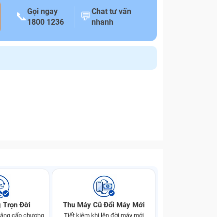
Gọi ngay
Chat tư vấn
📞
💬
1800 1236
nhanh
 Trọn Đời
Thu Máy Cũ Đổi Máy Mới
 nâng cấp chương
Tiết kiệm khi lên đời máy mới