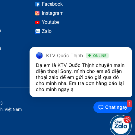
Facebook
Instagram
Youtube
n
Zalo
n
n hành
KTV Quốc Thịnh
ONLINE
Dạ em là KTV Quốc Thịnh chuyên main 
điện thoại Sony, mình cho em số điện 
thoại zalo để em gửi báo giá qua đó 
cho mình nha. Em tra đơn hàng báo lại 
sẽ làm
cho mình ngay ạ
c linh
1
23
h, Việt Nam
 bị hư