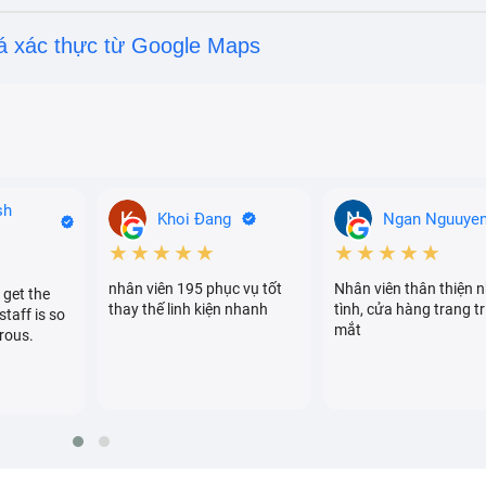
á xác thực từ Google Maps
sh
Khoi Đang
Ngan Nguuye
★★★★★
★★★★★
nhân viên 195 phục vụ tốt
Nhân viên thân thiện n
 get the
ng hiệu uy tín, được nhiều khách hàng tin tưởng
thay thế linh kiện nhanh
tình, cửa hàng trang tr
staff is so
mắt
rous.
 main mà cơ sở sửa chữa sử dụng để thay thế cho bạn để trán
i bị thay main không đúng chất lượng.
peria Xz2 nhanh chóng, chất lượng
dùng. Mỗi trung tâm sửa chữa không chỉ quan tâm chất lượn