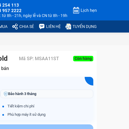
4 254 113
Lịch hẹn
3 957 2222
 từ 8h - 21h, ngày lễ và CN từ 8h - 19h
 MUA
CHIA SẺ
LIÊN HỆ
TUYỂN DỤNG
old
Mã SP:
MSAA11ST
Còn hàng
 bán
Bảo hành
3 tháng
Tiết kiệm chi phí
Phù hợp máy ít sử dụng