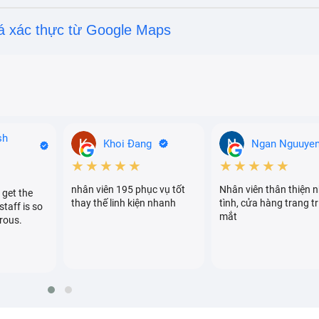
á xác thực từ Google Maps
sh
Khoi Đang
Ngan Nguuye
★★★★★
★★★★★
nhân viên 195 phục vụ tốt
Nhân viên thân thiện n
 get the
ng hiệu uy tín, được nhiều khách hàng tin tưởng
thay thế linh kiện nhanh
tình, cửa hàng trang tr
staff is so
mắt
rous.
 main mà cơ sở sửa chữa sử dụng để thay thế cho bạn để trán
i bị thay main không đúng chất lượng.
ng Galaxy Fold nhanh chóng, chất lượng
dùng. Mỗi trung tâm sửa chữa không chỉ quan tâm chất lượn