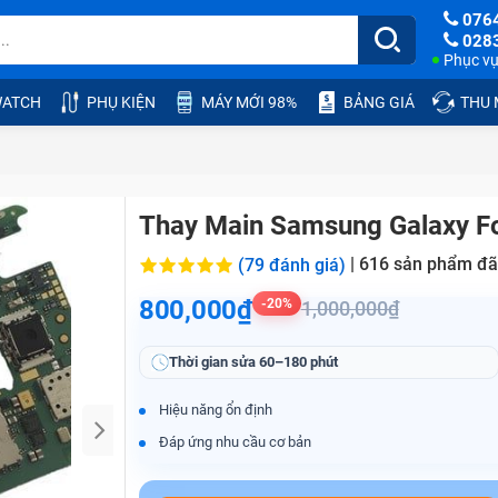
076
028
Phục vụ:
ATCH
PHỤ KIỆN
MÁY MỚI 98%
BẢNG GIÁ
THU
Thay Main Samsung Galaxy F
|
616
sản phẩm đã
(79 đánh giá)
800,000₫
-20%
1,000,000₫
Thời gian sửa
60–180 phút
Hiệu năng ổn định
Đáp ứng nhu cầu cơ bản