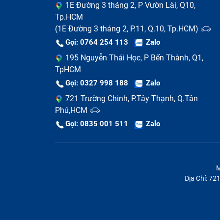
1E Đường 3 tháng 2, P Vườn Lài, Q10,
Tp.HCM
(1E Đường 3 tháng 2, P.11, Q.10, Tp.HCM)
Gọi: 0764 254 113
Zalo
Tư vấn miễn phí
195 Nguyễn Thái Học, P Bến Thành, Q1,
Nhân viên xem xét tình trạng hư hỏng
TpHCM
Gọi: 0327 998 188
Zalo
Sau khi khách hàng mang máy tới trung tâ
721 Trường Chinh, P.Tây Thạnh, Q.Tân
kiểm tra, xem xét tình trạng hư hỏng mainb
Phú,HCM
Khách hàng đồng ý phương án sửa chữa
Gọi: 0835 001 511
Zalo
Nếu khách hàng đồng ý với phương án khắc
thủ tục nhận máy và tiến hành sửa chữa (
M
kiện trước khi nhân viên mang đi thay main
Địa Chỉ: 7
Tiến hành sửa chữa
Nhân viên kỹ thuật tháo main ra khỏi máy,