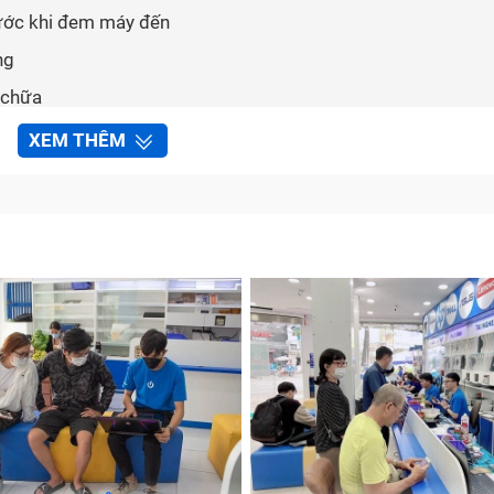
rước khi đem máy đến
ng
 chữa
XEM THÊM
ủ tục bảo hành
 điện thoại Samsung Galaxy Fold tại Bảo Hành One
n thoại Samsung Galaxy Fold?
 ta nhận biết ra nó. Những dấu hiệu cho thấy main điện tho
 có thể do nguồn pin của máy gây lên nhưng khả năng cao 
anh và pin “tụt dốc không phanh”