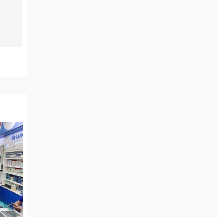
ại gặp
vẫn là