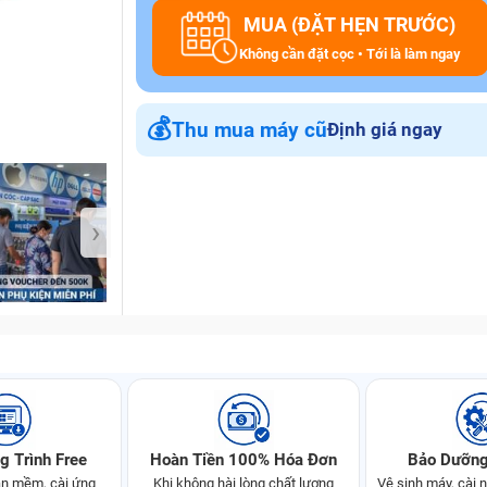
MUA (ĐẶT HẸN TRƯỚC)
Không cần đặt cọc • Tới là làm ngay
Bảo Hành One
💰
Thu mua máy cũ
Định giá ngay
›
g Trình Free
Hoàn Tiền 100% Hóa Đơn
Bảo Dưỡng
n mềm, cài ứng
Khi không hài lòng chất lượng
Vệ sinh máy, cài