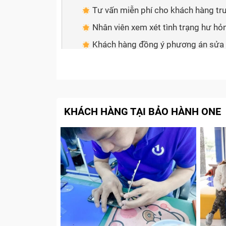
Tư vấn miễn phí cho khách hàng t
Nhân viên xem xét tình trạng hư hỏ
Khách hàng đồng ý phương án sửa
Tiến hành sửa chữa
Giao khách hàng kiểm tra và làm th
Cam kết với khách hàng khi thay main
KHÁCH HÀNG TẠI BẢO HÀNH ONE
Khi nào bạn cần thay main điệ
Vấn đề nào cũng có những dấu hiệu để chúng
vấn đề cũng hết sức đặc trưng:
Máy đang sử dụng bị sập nguồn: Lỗi này
do main
Trong quá trình sử dụng máy nóng rất nh
Máy không khởi động lên được