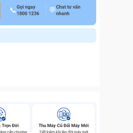
Gọi ngay
Chat tư vấn
📞
💬
1800 1236
nhanh
 Trọn Đời
Thu Máy Cũ Đổi Máy Mới
 nâng cấp chương
Tiết kiệm khi lên đời máy mới