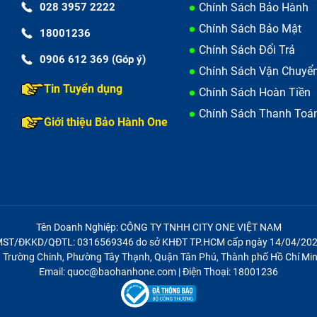
028 3957 2222
Chính Sách Bảo Hành
Chính Sách Bảo Mật
18001236
Chính Sách Đổi Trả
0906 612 369 (Góp ý)
 cho khách hàng trước khi đem máy đến
Chính Sách Vận Chuyể
Tin Tuyển dụng
Chính Sách Hoàn Tiền
Chính Sách Thanh Toá
m thì nhân viên sẽ nhận máy chuyển vào phòng kỹ thuật tiế
Giới thiệu Bảo Hành One
oard của máy và báo giá dịch vụ sửa chữa.
 phục cũng như giá thành mà trung tâm đưa ra nhân viên 
để bảo đảm quyền lợi khách hàng cần ký tên vào toàn bộ cá
Tên Doanh Nghiệp: CÔNG TY TNHH CITY ONE VIỆT NAM
ST/ĐKKD/QĐTL: 0316569346 do sở KHĐT TP.HCM cấp ngày 14/04/20
 điện thoại Samsung Galaxy Fold).
21 Trường Chinh, Phường Tây Thạnh, Quận Tân Phú, Thành phố Hồ Chí Min
Email: quoc@baohanhone.com | Điện Thoại: 18001236
 vệ sinh toàn bộ máy rồi lấy main mới thay thế cho main đã