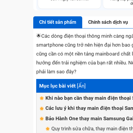
d
Chi tiết sản phẩm
Chính sách dịch vụ
🌟
Các dòng điện thoại thông minh càng ngà
smartphone cũng trở nên hiện đại hơn bao g
cũng cần có một nền tảng mainboard chất l
hưởng đến trải nghiệm của bạn rất nhiều. N
phải làm sao đây?
Mục lục bài viết
[
Ẩn
]
Khi nào bạn cần thay main điện thoạ
Các lưu ý khi thay main điện thoại S
Bảo Hành One thay main Samsung Gal
Quy trình sửa chữa, thay main điện 