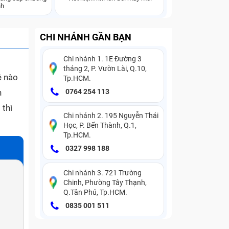
nh
CHI NHÁNH GẦN BẠN
Chi nhánh 1. 1E Đường 3
tháng 2, P. Vườn Lài, Q.10,
ệ nào
Tp.HCM.
h
0764 254 113
 thì
Chi nhánh 2. 195 Nguyễn Thái
Học, P. Bến Thành, Q.1,
Tp.HCM.
0327 998 188
Chi nhánh 3. 721 Trường
Chinh, Phường Tây Thạnh,
Q.Tân Phú, Tp.HCM.
0835 001 511