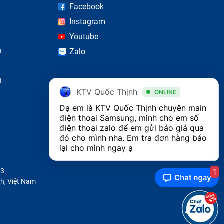
Facebook
Instagram
Youtube
n
Zalo
n
n hành
KTV Quốc Thịnh
ONLINE
Dạ em là KTV Quốc Thịnh chuyên main 
điện thoại Samsung, mình cho em số 
điện thoại zalo để em gửi báo giá qua 
đó cho mình nha. Em tra đơn hàng báo 
sẽ làm
lại cho mình ngay ạ
c linh
1
23
h, Việt Nam
 bị hư