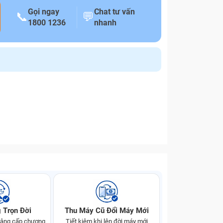
Gọi ngay
Chat tư vấn
📞
💬
1800 1236
nhanh
 Trọn Đời
Thu Máy Cũ Đổi Máy Mới
 nâng cấp chương
Tiết kiệm khi lên đời máy mới