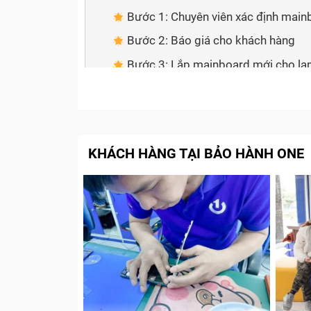
Bước 1: Chuyên viên xác định mai
Bước 2: Báo giá cho khách hàng
Bước 3: Lắp mainboard mới cho l
Bước 4: Dán Tem bảo hành và than
Cam kết với Khách Hàng khi sửa mai
Tạm kết
KHÁCH HÀNG TẠI BẢO HÀNH ONE
Main laptop là gì?
Main laptop
(hay còn gọi là
mainboard
ho
tâm kết nối và điều phối hoạt động của tất
quan trọng nhất, quyết định hiệu suất và kh