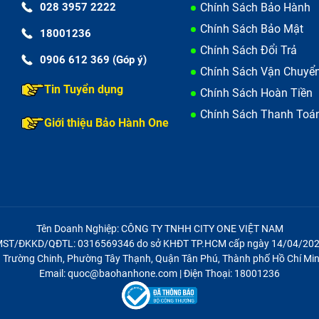
028 3957 2222
Chính Sách Bảo Hành
n thấy quạt tản nhiệt của máy kêu to bất thường, máy nhan
Chính Sách Bảo Mật
18001236
Chính Sách Đổi Trả
0906 612 369 (Góp ý)
Chính Sách Vận Chuyể
Tin Tuyển dụng
Chính Sách Hoàn Tiền
Chính Sách Thanh Toá
Giới thiệu Bảo Hành One
Tên Doanh Nghiệp: CÔNG TY TNHH CITY ONE VIỆT NAM
ST/ĐKKD/QĐTL: 0316569346 do sở KHĐT TP.HCM cấp ngày 14/04/20
21 Trường Chinh, Phường Tây Thạnh, Quận Tân Phú, Thành phố Hồ Chí Min
Email: quoc@baohanhone.com | Điện Thoại: 18001236