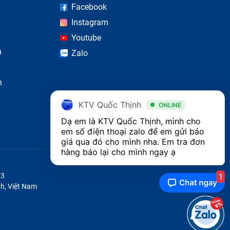
Facebook
h nóng
Instagram
Youtube
n
Zalo
n
KTV Quốc Thịnh
ONLINE
Dạ em là KTV Quốc Thịnh, mình cho 
em số điện thoại zalo để em gửi báo 
giá qua đó cho mình nha. Em tra đơn 
hàng báo lại cho mình ngay ạ 
1
23
h, Việt Nam