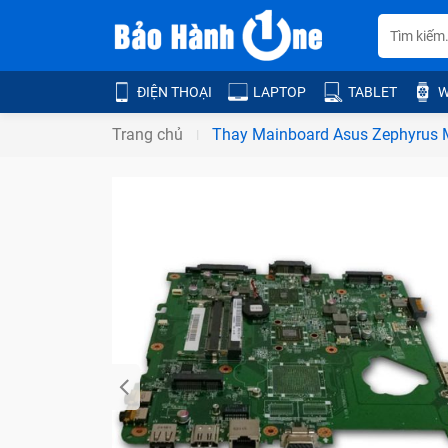
ĐIỆN THOẠI
LAPTOP
TABLET
W
Trang chủ
Thay Mainboard Asus Zephyrus