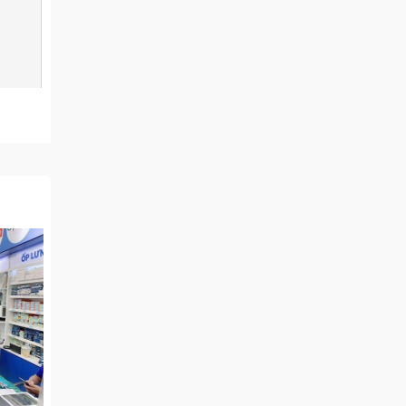
ò trung
nh phần