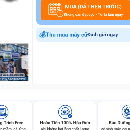
MUA (ĐẶT HẸN TRƯỚC)
Không cần đặt cọc • Tới là làm ngay
Bảo Hành One
💰
Thu mua máy cũ
Định giá ngay
›
g Trình Free
Hoàn Tiền 100% Hóa Đơn
Bảo Dưỡng
n mềm, cài ứng
Khi không hài lòng chất lượng
Vệ sinh máy, cài