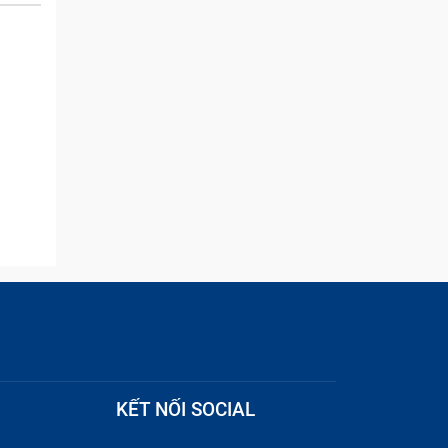
and they were able to
quickly remove the ads :)
KẾT NỐI SOCIAL
 nháy