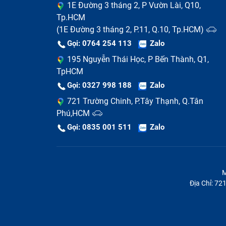
1E Đường 3 tháng 2, P Vườn Lài, Q10,
Lỗi quạt tản nhiệt:
Trong khi sử dụng, bạ
Tp.HCM
lên và tự tắt nguồn.
(1E Đường 3 tháng 2, P.11, Q.10, Tp.HCM)
Gọi: 0764 254 113
Zalo
195 Nguyễn Thái Học, P Bến Thành, Q1,
TpHCM
Gọi: 0327 998 188
Zalo
721 Trường Chinh, P.Tây Thạnh, Q.Tân
Phú,HCM
Gọi: 0835 001 511
Zalo
M
Địa Chỉ: 7