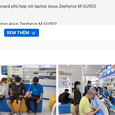
nboard phù hợp với laptop Asus Zephyrus M GU502
aptop Asus Zephyrus M GU502
h toán
XEM THÊM
nboard laptop Asus Zephyrus M GU502 tại Bảo Hành One
ặc
bo mạch chủ
) là một bảng mạch điện tử lớn, đóng vai tr
 cả các linh kiện bên trong laptop. Mainboard laptop là thà
ả năng hoạt động của máy tính.