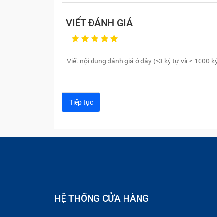
VIẾT ĐÁNH GIÁ
HỆ THỐNG CỬA HÀNG
Lỗi màn hình đen:
Máy tính đang mở như
liên tục.