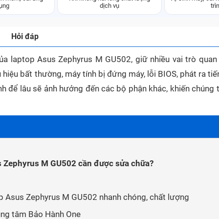
ụng
dịch vụ
trì
Hỏi đáp
ủa laptop Asus Zephyrus M GU502, giữ nhiều vai trò quan 
hiệu bất thường, máy tính bị đứng máy, lỗi BIOS, phát ra ti
tránh để lâu sẽ ảnh hưởng đến các bộ phận khác, khiến chúng 
us Zephyrus M GU502 cần được sửa chữa?
p Asus Zephyrus M GU502 nhanh chóng, chất lượng
rung tâm Bảo Hành One