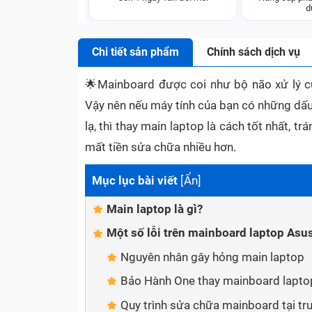
d
Chi tiết sản phẩm
Chính sách dịch vụ
🌟
Mainboard được coi như bộ não xử lý c
Vậy nên nếu máy tính của bạn có những dấu 
lạ, thì thay main laptop là cách tốt nhất, 
mất tiền sửa chữa nhiều hơn.
Mục lục bài viết
[
Ẩn
]
Main laptop là gì?
Một số lỗi trên mainboard laptop As
Nguyên nhân gây hỏng main laptop
Bảo Hành One thay mainboard lapto
Quy trình sửa chữa mainboard tại t