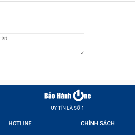
UY TÍN LÀ SỐ 1
HOTLINE
CHÍNH SÁCH
ng màn hình không hiển thị, đèn numlock và capslock chớp