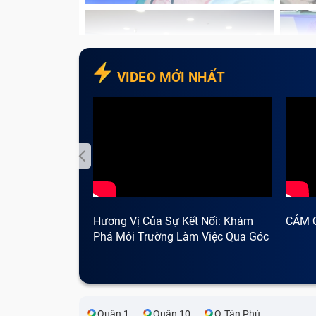
VIDEO MỚI NHẤT
Hương Vị Của Sự Kết Nối: Khám
CẢM 
Phá Môi Trường Làm Việc Qua Góc
Nhìn Cà Phê
Quận 1
Quận 10
Q.Tân Phú