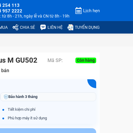
4 254 113
Lịch hẹn
3 957 2222
 từ 8h - 21h, ngày lễ và CN từ 8h - 19h
 MUA
CHIA SẺ
LIÊN HỆ
TUYỂN DỤNG
rus M GU502
Mã SP:
Còn hàng
 bán
Bảo hành
3 tháng
Tiết kiệm chi phí
Phù hợp máy ít sử dụng