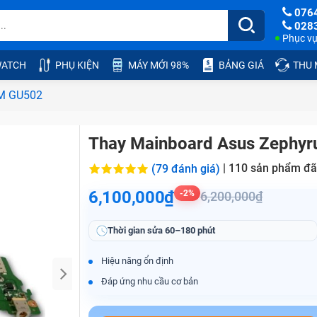
076
028
Phục vụ:
ATCH
PHỤ KIỆN
MÁY MỚI 98%
BẢNG GIÁ
THU
 M GU502
Thay Mainboard Asus Zephy
|
110
sản phẩm đã
(79 đánh giá)
6,100,000₫
-2%
6,200,000₫
Thời gian sửa
60–180 phút
Hiệu năng ổn định
Đáp ứng nhu cầu cơ bản