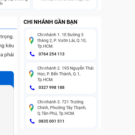
nh
CHI NHÁNH GẦN BẠN
Chi nhánh 1. 1E Đường 3
trọng.
tháng 2, P. Vườn Lài, Q.10,
ếng kêu
Tp.HCM.
ta phải
0764 254 113
Chi nhánh 2. 195 Nguyễn Thái
Học, P. Bến Thành, Q.1,
Tp.HCM.
0327 998 188
Chi nhánh 3. 721 Trường
Chinh, Phường Tây Thạnh,
Q.Tân Phú, Tp.HCM.
0835 001 511