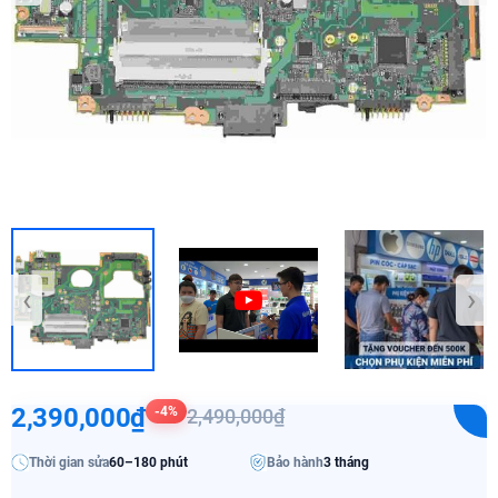
‹
›
2,390,000₫
-4%
2,490,000₫
Thời gian sửa
60–180 phút
Bảo hành
3 tháng