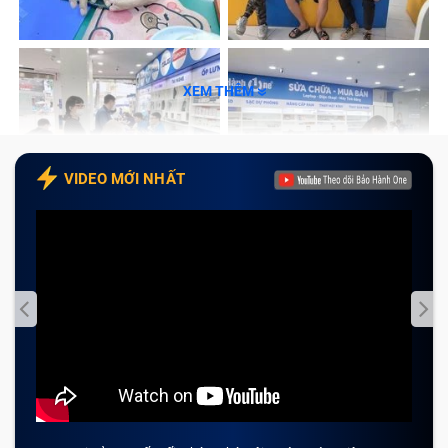
Cam kết với Khách Hàng khi sửa mainboard
laptop Dell Inspiron 1440 tại Bảo Hành One
Tạm kết
XEM THÊM
Main laptop là gì?
Main laptop
(hay còn gọi là
mainboard
hoặc
bo mạch
VIDEO MỚI NHẤT
chủ
) là một bảng mạch điện tử lớn, đóng vai trò trung
tâm kết nối và điều phối hoạt động của tất cả các linh
kiện bên trong laptop. Mainboard laptop là thành phần
quan trọng nhất, quyết định hiệu suất và khả năng hoạt
động của máy tính.