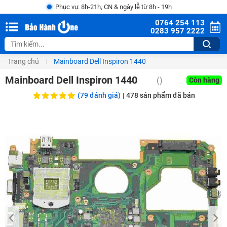
Phục vụ: 8h-21h, CN & ngày lễ từ 8h - 19h
0764 254 113
0283 957 2222
Trang chủ
Mainboard Dell Inspiron 1440
Mainboard Dell Inspiron 1440
(
)
Còn hàng
(79 đánh giá)
|
478
sản phẩm đã bán