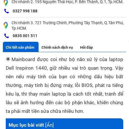
Chi nhánh 2. 195 Nguyễn Thái Học, P. Bến Thành, Q.1, Tp.HCM.
0327 998 188
Chi nhánh 3. 721 Trường Chinh, Phường Tây Thạnh, Q.Tân Phú,
Tp.HCM.
0835 001 511
Chi tiết sản phẩm
Chính sách dịch vụ
Hỏi đáp
🌟
Mainboard được coi như bộ não xử lý của laptop
Dell Inspiron 1440, giữ nhiều vai trò quan trọng. Vậy
nên nếu máy tính của bạn có những dấu hiệu bất
thường, máy tính bị đứng máy, lỗi BIOS, phát ra tiếng
kêu lạ, thì thay main laptop là cách tốt nhất, tránh để
lâu sẽ ảnh hưởng đến các bộ phận khác, khiến chúng
ta phải mất tiền sửa chữa nhiều hơn.
Mục lục bài viết
[
Ẩn
]