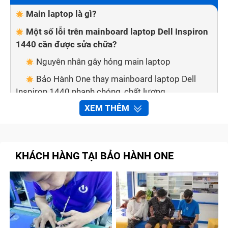
Main laptop là gì?
Một số lỗi trên mainboard laptop Dell Inspiron
1440 cần được sửa chữa?
Nguyên nhân gây hỏng main laptop
Bảo Hành One thay mainboard laptop Dell
Inspiron 1440 nhanh chóng, chất lượng
XEM THÊM
Quy trình sửa chữa mainboard tại trung tâm
Bảo Hành One
Bước 1: Chuyên viên xác định mainboard phù
hợp với laptop Dell Inspiron 1440
KHÁCH HÀNG TẠI BẢO HÀNH ONE
Bước 2: Báo giá cho khách hàng
Bước 3: Lắp mainboard mới cho laptop Dell
Inspiron 1440
Bước 4: Dán Tem bảo hành và thanh toán