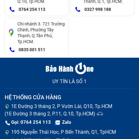
Q.10, Tp.HCM.
Thành, Q.1, Tp.HCM.
0764 254 113
0327 998 188
Lỗi màn hình đen:
Máy tính đang mở nhưng màn
Chi nhánh 3. 721 Trường
hình không hiển thị, đèn numlock và capslock chớp
Chinh, Phường Tây
nháy liên tục.
Thạnh, Q.Tân Phú,
Tp.HCM.
Lỗi quạt tản nhiệt:
Trong khi sử dụng, bạn thấy
0835 001 511
quạt tản nhiệt của máy kêu to bất thường, máy
nhanh nóng lên và tự tắt nguồn.
UY TÍN LÀ SỐ 1
HỆ THỐNG CỬA HÀNG
1E Đường 3 tháng 2, P Vườn Lài, Q10, Tp.HCM
(1E Đường 3 tháng 2, P.11, Q.10, Tp.HCM)
Gọi: 0764 254 113
Zalo
195 Nguyễn Thái Học, P Bến Thành, Q1, TpHCM