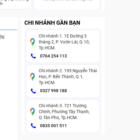
nh
CHI NHÁNH GẦN BẠN
Chi nhánh 1. 1E Đường 3
hí
tháng 2, P. Vườn Lài, Q.10,
Tp.HCM.
0764 254 113
Chi nhánh 2. 195 Nguyễn Thái
Học, P. Bến Thành, Q.1,
Tp.HCM.
0327 998 188
Chi nhánh 3. 721 Trường
Chinh, Phường Tây Thạnh,
Q.Tân Phú, Tp.HCM.
0835 001 511