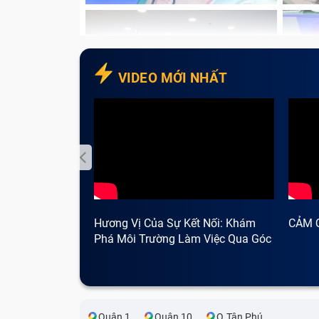
VIDEO MỚI NHẤT
Hương Vị Của Sự Kết Nối: Khám
CẢM 
Phá Môi Trường Làm Việc Qua Góc
Nhìn Cà Phê
Quận 1
Quận 10
Q.Tân Phú