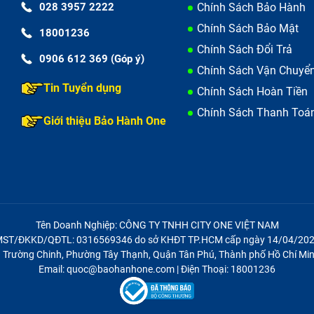
028 3957 2222
Chính Sách Bảo Hành
Chính Sách Bảo Mật
18001236
Chính Sách Đổi Trả
0906 612 369 (Góp ý)
Chính Sách Vận Chuyể
Tin Tuyển dụng
Chính Sách Hoàn Tiền
Chính Sách Thanh Toá
Giới thiệu Bảo Hành One
Tên Doanh Nghiệp: CÔNG TY TNHH CITY ONE VIỆT NAM
ST/ĐKKD/QĐTL: 0316569346 do sở KHĐT TP.HCM cấp ngày 14/04/20
21 Trường Chinh, Phường Tây Thạnh, Quận Tân Phú, Thành phố Hồ Chí Min
Email: quoc@baohanhone.com | Điện Thoại: 18001236