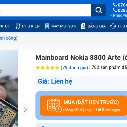
076
028
Phục vụ:
ATCH
PHỤ KIỆN
MÁY MỚI 98%
BẢNG GIÁ
THU
ính công)
Mainboard Nokia 8800 Arte (đ
|
782
sản phẩm đã
(79 đánh giá)
Giá: Liên hệ
MUA (ĐẶT HẸN TRƯỚC)
Không cần đặt cọc • Tới là làm ngay