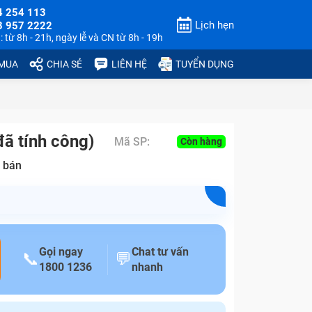
4 254 113
Lịch hẹn
3 957 2222
 từ 8h - 21h, ngày lễ và CN từ 8h - 19h
 MUA
CHIA SẺ
LIÊN HỆ
TUYỂN DỤNG
ã tính công)
Mã SP:
Còn hàng
 bán
Gọi ngay
Chat tư vấn
📞
💬
1800 1236
nhanh