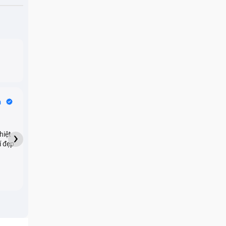
Bike Tours
n
Dragon
★★★★★
›
hiệt
My son downloaded some
í đẹp
games onto my phone,
which resulted in malicious
adware being installed and
preventing me from being
able to do anything as a
new ad would display every
few seconds. Removing the
games didn't resolve the
issue but I brought it in here