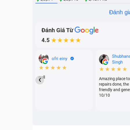
Đánh gi
Đánh Giá Từ
4.5
★★★★★
Shubhan
ofri einy
Singh
★★★★★
★★★★★
‹
null
Amazing place to
repairs done, the 
friendly and gene
10/10