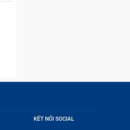
and they were able to
quickly remove the ads :)
KẾT NỐI SOCIAL