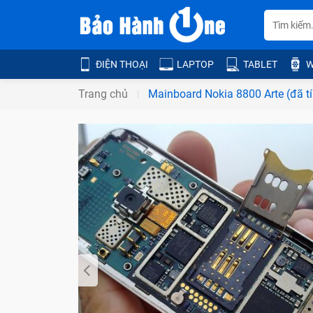
ĐIỆN THOẠI
LAPTOP
TABLET
W
Trang chủ
Mainboard Nokia 8800 Arte (đã t