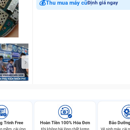
💰
Thu mua máy cũ
Định giá ngay
Bảo Hành One
›
g Trình Free
Hoàn Tiền 100% Hóa Đơn
Bảo Dưỡng
n mềm, cài ứng
Khi không hài lòng chất lượng
Vệ sinh máy, cài