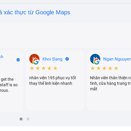
á xác thực từ Google Maps
sh
Khoi Đang
Ngan Nguuye
★★★★★
★★★★★
nhân viên 195 phục vụ tốt
Nhân viên thân thiện n
 get the
thay thế linh kiện nhanh
tình, cửa hàng trang tr
staff is so
mắt
rous.