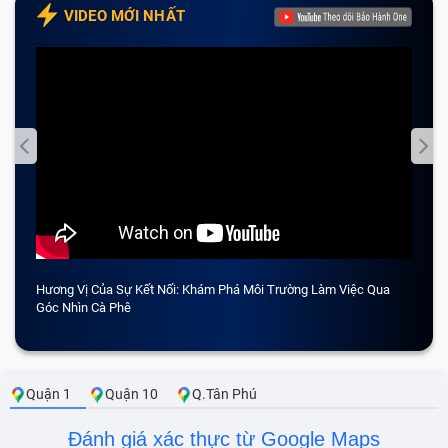
VIDEO MỚI NHẤT
Hương Vị Của Sự Kết Nối: Khám Phá Môi Trường Làm Việc Qua
CẢM 
Góc Nhìn Cà Phê
Quận 1
Quận 10
Q.Tân Phú
Đánh giá xác thực từ Google Maps