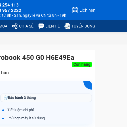
4 254 113
Lịch hẹn
3 957 2222
 từ 8h - 21h, ngày lễ và CN từ 8h - 19h
 MUA
CHIA SẺ
LIÊN HỆ
TUYỂN DỤNG
Probook 450 G0 H6E49Ea
Còn hàng
 bán
Bảo hành
3 tháng
Tiết kiệm chi phí
Phù hợp máy ít sử dụng