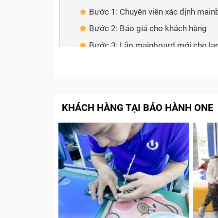
Bước 1: Chuyên viên xác định mai
Bước 2: Báo giá cho khách hàng
Bước 3: Lắp mainboard mới cho l
Bước 4: Dán Tem bảo hành và than
Cam kết với Khách Hàng khi sửa mai
Tạm kết
KHÁCH HÀNG TẠI BẢO HÀNH ONE
Main laptop là gì?
Main laptop
(hay còn gọi là
mainboard
ho
tâm kết nối và điều phối hoạt động của tất
quan trọng nhất, quyết định hiệu suất và kh