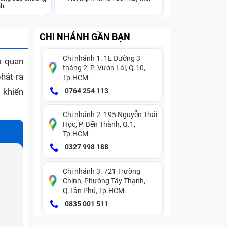
nh
CHI NHÁNH GẦN BẠN
Chi nhánh 1. 1E Đường 3
ò quan
tháng 2, P. Vườn Lài, Q.10,
hát ra
Tp.HCM.
 khiến
0764 254 113
Chi nhánh 2. 195 Nguyễn Thái
Học, P. Bến Thành, Q.1,
Tp.HCM.
0327 998 188
Chi nhánh 3. 721 Trường
Chinh, Phường Tây Thạnh,
Q.Tân Phú, Tp.HCM.
0835 001 511