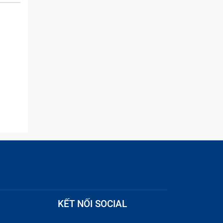
and they were able to
quickly remove the ads :)
KẾT NỐI SOCIAL
 nháy