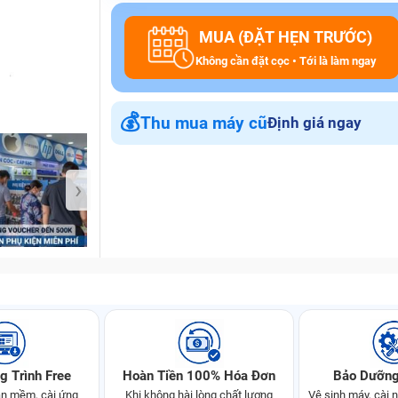
MUA (ĐẶT HẸN TRƯỚC)
Không cần đặt cọc • Tới là làm ngay
Bảo Hành One
💰
Thu mua máy cũ
Định giá ngay
›
g Trình Free
Hoàn Tiền 100% Hóa Đơn
Bảo Dưỡng
n mềm, cài ứng
Khi không hài lòng chất lượng
Vệ sinh máy, cài