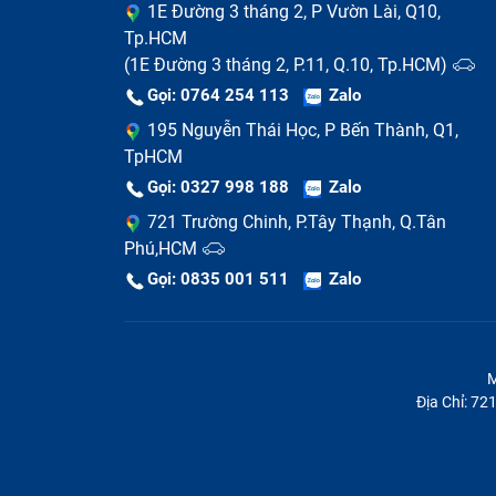
1E Đường 3 tháng 2, P Vườn Lài, Q10,
Lỗi quạt tản nhiệt:
Trong khi sử dụng, bạ
Tp.HCM
lên và tự tắt nguồn.
(1E Đường 3 tháng 2, P.11, Q.10, Tp.HCM)
Gọi: 0764 254 113
Zalo
195 Nguyễn Thái Học, P Bến Thành, Q1,
TpHCM
Gọi: 0327 998 188
Zalo
721 Trường Chinh, P.Tây Thạnh, Q.Tân
Phú,HCM
Gọi: 0835 001 511
Zalo
M
Địa Chỉ: 7