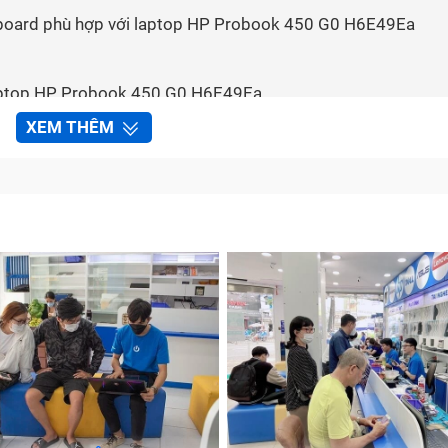
nboard phù hợp với laptop HP Probook 450 G0 H6E49Ea
aptop HP Probook 450 G0 H6E49Ea
h toán
XEM THÊM
nboard laptop HP Probook 450 G0 H6E49Ea tại Bảo Hành 
ặc
bo mạch chủ
) là một bảng mạch điện tử lớn, đóng vai tr
 cả các linh kiện bên trong laptop. Mainboard laptop là thà
ả năng hoạt động của máy tính.