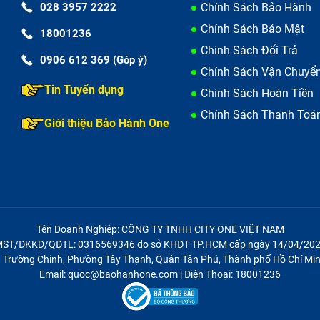
028 3957 2222
Chính Sách Bảo Hành
n thấy quạt tản nhiệt của máy kêu to bất thường, máy nhan
Chính Sách Bảo Mật
18001236
Chính Sách Đổi Trả
0906 612 369 (Góp ý)
Chính Sách Vận Chuyể
Tin Tuyển dụng
Chính Sách Hoàn Tiền
Chính Sách Thanh Toá
Giới thiệu Bảo Hành One
Tên Doanh Nghiệp: CÔNG TY TNHH CITY ONE VIỆT NAM
ST/ĐKKD/QĐTL: 0316569346 do sở KHĐT TP.HCM cấp ngày 14/04/20
21 Trường Chinh, Phường Tây Thạnh, Quận Tân Phú, Thành phố Hồ Chí Min
Email: quoc@baohanhone.com | Điện Thoại: 18001236