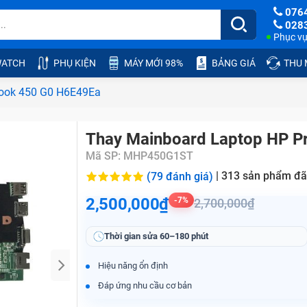
076
028
Phục vụ:
ATCH
PHỤ KIỆN
MÁY MỚI 98%
BẢNG GIÁ
THU
book 450 G0 H6E49Ea
Thay Mainboard Laptop HP 
Mã SP:
MHP450G1ST
|
313
sản phẩm đã
(79 đánh giá)
2,500,000₫
-7%
2,700,000₫
Thời gian sửa
60–180 phút
Hiệu năng ổn định
Đáp ứng nhu cầu cơ bản