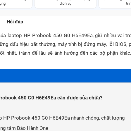
ụng
dịch vụ
trì
Hỏi đáp
của laptop HP Probook 450 G0 H6E49Ea, giữ nhiều vai tr
ững dấu hiệu bất thường, máy tính bị đứng máy, lỗi BIOS, p
 tốt nhất, tránh để lâu sẽ ảnh hưởng đến các bộ phận khác,
 Probook 450 G0 H6E49Ea cần được sửa chữa?
op HP Probook 450 G0 H6E49Ea nhanh chóng, chất lượng
rung tâm Bảo Hành One