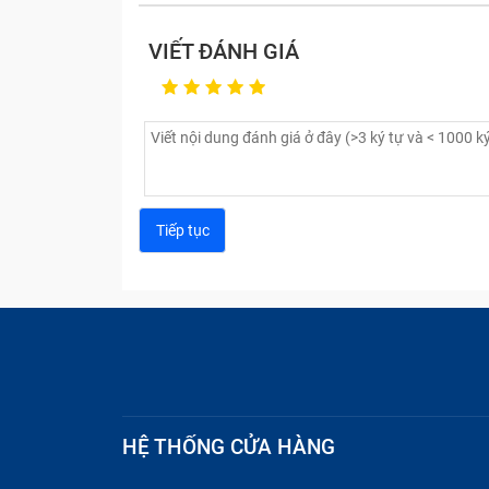
VIẾT ĐÁNH GIÁ
HỆ THỐNG CỬA HÀNG
Lỗi màn hình đen:
Máy tính đang mở như
liên tục.