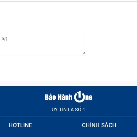
UY TÍN LÀ SỐ 1
HOTLINE
CHÍNH SÁCH
ng màn hình không hiển thị, đèn numlock và capslock chớp