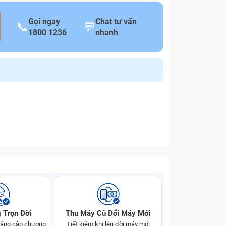
Gọi ngay
Chat tư vấn
📞
💬
1800 1236
nhanh
 Trọn Đời
Thu Máy Cũ Đổi Máy Mới
 nâng cấp chương
Tiết kiệm khi lên đời máy mới