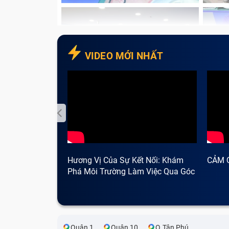
VIDEO MỚI NHẤT
Hương Vị Của Sự Kết Nối: Khám
CẢM 
Phá Môi Trường Làm Việc Qua Góc
Nhìn Cà Phê
Quận 1
Quận 10
Q.Tân Phú