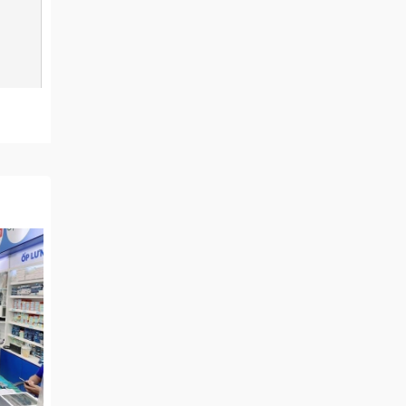
One
ò trung
nh phần