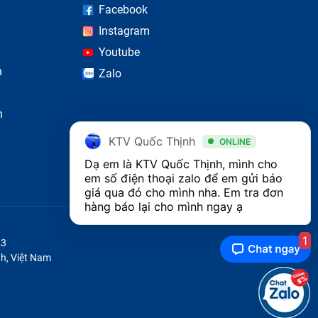
Facebook
h nóng
Instagram
Youtube
n
Zalo
n
KTV Quốc Thịnh
ONLINE
Dạ em là KTV Quốc Thịnh, mình cho 
em số điện thoại zalo để em gửi báo 
giá qua đó cho mình nha. Em tra đơn 
hàng báo lại cho mình ngay ạ 
1
23
h, Việt Nam