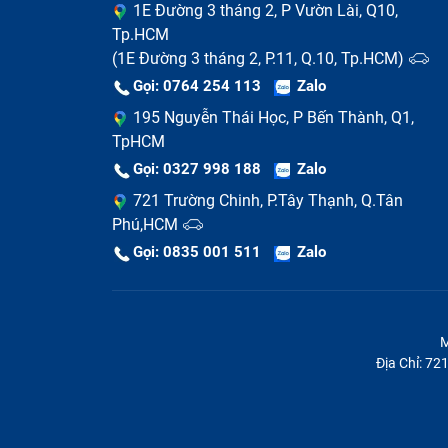
1E Đường 3 tháng 2, P Vườn Lài, Q10,
Lỗi quạt tản nhiệt:
Trong khi sử dụng, bạ
Tp.HCM
lên và tự tắt nguồn.
(1E Đường 3 tháng 2, P.11, Q.10, Tp.HCM)
Gọi: 0764 254 113
Zalo
195 Nguyễn Thái Học, P Bến Thành, Q1,
TpHCM
Gọi: 0327 998 188
Zalo
721 Trường Chinh, P.Tây Thạnh, Q.Tân
Phú,HCM
Gọi: 0835 001 511
Zalo
M
Địa Chỉ: 7