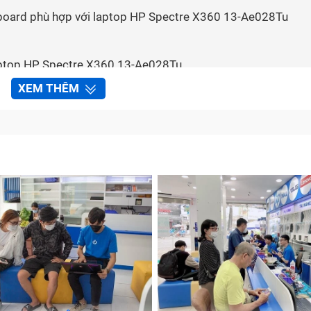
nboard phù hợp với laptop HP Spectre X360 13-Ae028Tu
aptop HP Spectre X360 13-Ae028Tu
h toán
XEM THÊM
nboard laptop HP Spectre X360 13-Ae028Tu tại Bảo Hành
ặc
bo mạch chủ
) là một bảng mạch điện tử lớn, đóng vai tr
 cả các linh kiện bên trong laptop. Mainboard laptop là thà
ả năng hoạt động của máy tính.