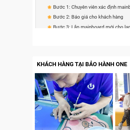
Bước 1: Chuyên viên xác định mai
Bước 2: Báo giá cho khách hàng
Bước 3: Lắp mainboard mới cho l
Bước 4: Dán Tem bảo hành và than
Cam kết với Khách Hàng khi sửa mai
Tạm kết
KHÁCH HÀNG TẠI BẢO HÀNH ONE
Main laptop là gì?
Main laptop
(hay còn gọi là
mainboard
ho
tâm kết nối và điều phối hoạt động của tất
quan trọng nhất, quyết định hiệu suất và kh