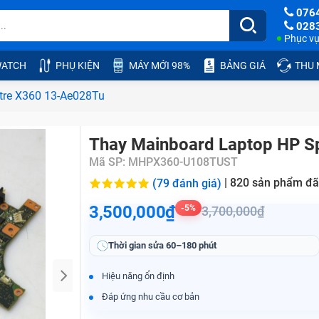
076
028
Phục vụ:
ATCH
PHỤ KIỆN
MÁY MỚI 98%
BẢNG GIÁ
THU
tre X360 13-Ae028Tu
Thay Mainboard Laptop HP S
Mã SP:
MHPX360-U108TUST
|
820
sản phẩm đã
(79 đánh giá)
3,500,000₫
-5%
3,700,000₫
Thời gian sửa
60–180 phút
Hiệu năng ổn định
Đáp ứng nhu cầu cơ bản