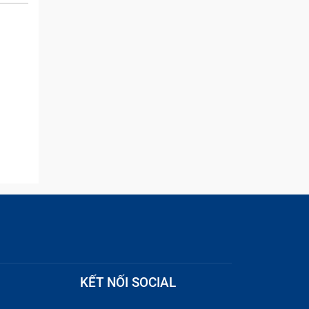
and they were able to
quickly remove the ads :)
KẾT NỐI SOCIAL
 nháy