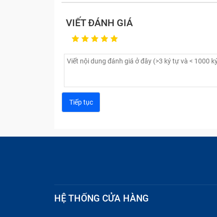
VIẾT ĐÁNH GIÁ
HỆ THỐNG CỬA HÀNG
Lỗi màn hình đen:
Máy tính đang mở như
liên tục.