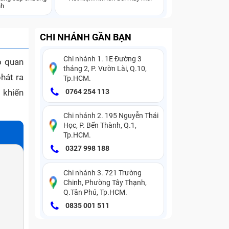
nh
CHI NHÁNH GẦN BẠN
Chi nhánh 1. 1E Đường 3
ò quan
tháng 2, P. Vườn Lài, Q.10,
hát ra
Tp.HCM.
 khiến
0764 254 113
Chi nhánh 2. 195 Nguyễn Thái
Học, P. Bến Thành, Q.1,
Tp.HCM.
0327 998 188
Chi nhánh 3. 721 Trường
Chinh, Phường Tây Thạnh,
Q.Tân Phú, Tp.HCM.
0835 001 511