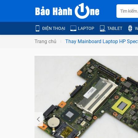
ĐIỆN THOẠI
LAPTOP
TABLET
W
Trang chủ
Thay Mainboard Laptop HP Spec