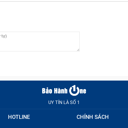
UY TÍN LÀ SỐ 1
HOTLINE
CHÍNH SÁCH
ng màn hình không hiển thị, đèn numlock và capslock chớp