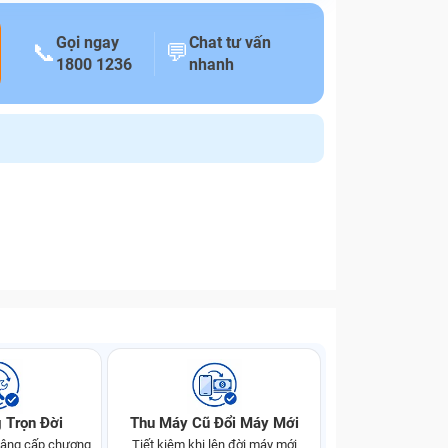
Gọi ngay
Chat tư vấn
📞
💬
1800 1236
nhanh
 Trọn Đời
Thu Máy Cũ Đổi Máy Mới
 nâng cấp chương
Tiết kiệm khi lên đời máy mới