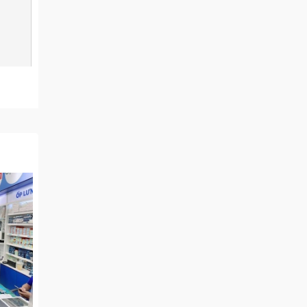
 One
ò trung
nh phần