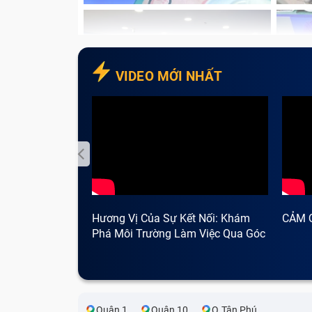
VIDEO MỚI NHẤT
Hương Vị Của Sự Kết Nối: Khám
CẢM 
Phá Môi Trường Làm Việc Qua Góc
Nhìn Cà Phê
Quận 1
Quận 10
Q.Tân Phú