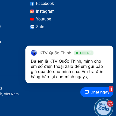
Facebook
h nóng
Instagram
Youtube
n
Zalo
n
KTV Quốc Thịnh
ONLINE
Dạ em là KTV Quốc Thịnh, mình cho 
em số điện thoại zalo để em gửi báo 
giá qua đó cho mình nha. Em tra đơn 
hàng báo lại cho mình ngay ạ 
1
23
h, Việt Nam