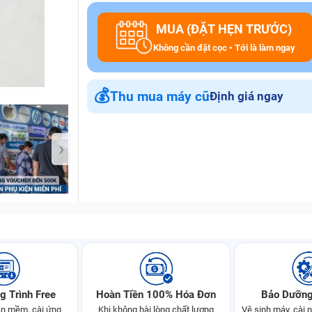
MUA (ĐẶT HẸN TRƯỚC)
Không cần đặt cọc • Tới là làm ngay
Bảo Hành One
💰
Thu mua máy cũ
Định giá ngay
›
g Trình Free
Hoàn Tiền 100% Hóa Đơn
Bảo Dưỡng
n mềm, cài ứng
Khi không hài lòng chất lượng
Vệ sinh máy, cài