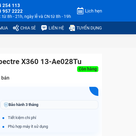
4 254 113
Lịch hẹn
3 957 2222
 từ 8h - 21h, ngày lễ và CN từ 8h - 19h
 MUA
CHIA SẺ
LIÊN HỆ
TUYỂN DỤNG
pectre X360 13-Ae028Tu
Còn hàng
 bán
Bảo hành
3 tháng
Tiết kiệm chi phí
Phù hợp máy ít sử dụng