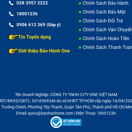
028 3957 2222
Chính Sách Bảo Hành
n thấy quạt tản nhiệt của máy kêu to bất thường, máy nhan
Chính Sách Bảo Mật
18001236
Chính Sách Đổi Trả
0906 612 369 (Góp ý)
Chính Sách Vận Chuyể
Tin Tuyển dụng
Chính Sách Hoàn Tiền
Chính Sách Thanh Toá
Giới thiệu Bảo Hành One
Tên Doanh Nghiệp: CÔNG TY TNHH CITY ONE VIỆT NAM
ST/ĐKKD/QĐTL: 0316569346 do sở KHĐT TP.HCM cấp ngày 14/04/20
21 Trường Chinh, Phường Tây Thạnh, Quận Tân Phú, Thành phố Hồ Chí Min
Email: quoc@baohanhone.com | Điện Thoại: 18001236