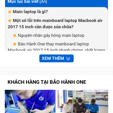
Mục lục bài viết
[
Ẩn
]
Main laptop là gì?
Một số lỗi trên mainboard laptop Macbook air
2017 15 inch cần được sửa chữa?
Nguyên nhân gây hỏng main laptop
Bảo Hành One thay mainboard laptop
Macbook air 2017 15 inch nhanh chóng, chất lượng
XEM THÊM
Quy trình sửa chữa mainboard tại trung tâm
Bảo Hành One
Bước 1: Chuyên viên xác định mainboard phù
hợp với laptop Macbook air 2017 15 inch
KHÁCH HÀNG TẠI BẢO HÀNH ONE
Bước 2: Báo giá cho khách hàng
Bước 3: Lắp mainboard mới cho laptop
Macbook air 2017 15 inch
Bước 4: Dán Tem bảo hành và thanh toán