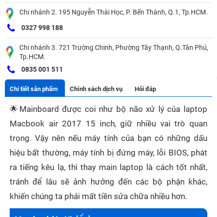
Chi nhánh 2. 195 Nguyễn Thái Học, P. Bến Thành, Q.1, Tp.HCM.
0327 998 188
Chi nhánh 3. 721 Trường Chinh, Phường Tây Thạnh, Q.Tân Phú,
Tp.HCM.
0835 001 511
Chi tiết sản phẩm
Chính sách dịch vụ
Hỏi đáp
🌟
Mainboard được coi như bộ não xử lý của laptop
Macbook air 2017 15 inch, giữ nhiều vai trò quan
trọng. Vậy nên nếu máy tính của bạn có những dấu
hiệu bất thường, máy tính bị đứng máy, lỗi BIOS, phát
ra tiếng kêu lạ, thì thay main laptop là cách tốt nhất,
tránh để lâu sẽ ảnh hưởng đến các bộ phận khác,
khiến chúng ta phải mất tiền sửa chữa nhiều hơn.