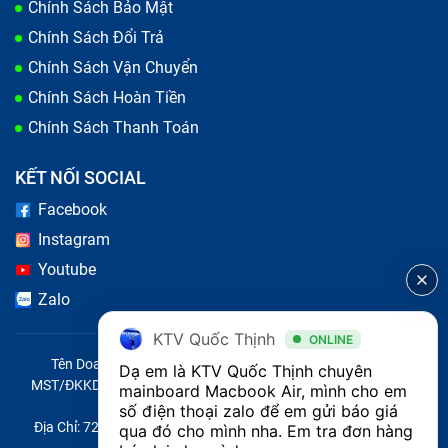
Chính Sách Bảo Mật
Chính Sách Đổi Trả
Chính Sách Vận Chuyển
Chính Sách Hoàn Tiền
Chính Sách Thanh Toán
KẾT NỐI SOCIAL
Facebook
Mùi khét hoặc nhiệt độ quá cao:
Có mùi cháy nhẹ
Instagram
hoặc máy quá nóng tại khu vực gần CPU hoặc bo
Youtube
mạch chủ.
Zalo
KTV Quốc Thịnh
ONLINE
Nguyên nhân gây hỏng main laptop
Tên Doanh Nghiệp: CÔNG TY TNHH CITY ONE VIỆT NAM
Dạ em là KTV Quốc Thịnh chuyên 
Một số yếu tố có liên quan đến việc giảm sút chất
MST/ĐKKD/QĐTL: 0316569346 do sở KHĐT TP.HCM cấp ngày
mainboard Macbook Air, mình cho em 
14/04/2023
lượng mainboard laptop Macbook air 2017 15 inch
số điện thoại zalo để em gửi báo giá 
Địa Chỉ: 721 Trường Chinh, Phường Tây Thạnh, Quận Tân Phú,
qua đó cho mình nha. Em tra đơn hàng 
trong quá trình sử dụng: