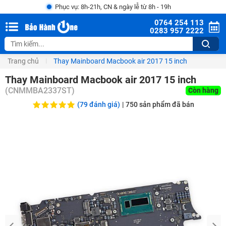
Phục vụ: 8h-21h, CN & ngày lễ từ 8h - 19h
0764 254 113
0283 957 2222
Trang chủ
Thay Mainboard Macbook air 2017 15 inch
Thay Mainboard Macbook air 2017 15 inch
(
CNMMBA2337ST
)
Còn hàng
(79 đánh giá)
|
750
sản phẩm đã bán