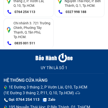
tháng 2, P. Vườn Lài,
Nguyễn Thái Học, P. Bến
Q.10, Tp.HCM.
Thành, Q.1, Tp.HCM.
0764 254 113
0327 998 188
Chi nhánh 3. 721 Trường
Chinh, Phường Tây
Lỗi màn hình đen:
Máy tính đang mở nhưng màn
Thạnh, Q.Tân Phú,
Tp.HCM.
hình không hiển thị, đèn numlock và capslock chớp
0835 001 511
nháy liên tục.
Lỗi quạt tản nhiệt:
Trong khi sử dụng, bạn thấy
quạt tản nhiệt của máy kêu to bất thường, máy
nhanh nóng lên và tự tắt nguồn.
UY TÍN LÀ SỐ 1
HỆ THỐNG CỬA HÀNG
1E Đường 3 tháng 2, P Vườn Lài, Q10, Tp.HCM
(1E Đường 3 tháng 2, P.11, Q.10, Tp.HCM)
Gọi: 0764 254 113
Zalo
195 Nguyễn Thái Học, P Bến Thành, Q1, TpHCM