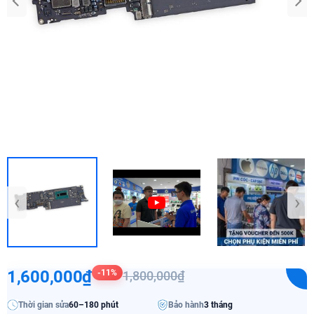
‹
›
1,600,000₫
-11%
1,800,000₫
Thời gian sửa
60–180 phút
Bảo hành
3 tháng