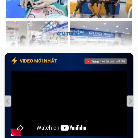
Cam kết với Khách Hàng khi sửa mainboard
laptop Macbook air 2017 15 inch tại Bảo Hành
One
XEM THÊM
Tạm kết
Main laptop là gì?
VIDEO MỚI NHẤT
Main laptop
(hay còn gọi là
mainboard
hoặc
bo mạch
chủ
) là một bảng mạch điện tử lớn, đóng vai trò trung
tâm kết nối và điều phối hoạt động của tất cả các linh
kiện bên trong laptop. Mainboard laptop là thành phần
quan trọng nhất, quyết định hiệu suất và khả năng hoạt
động của máy tính.