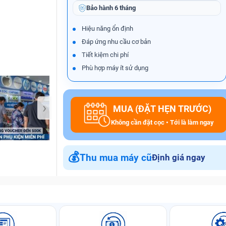
Bảo hành
6 tháng
Hiệu năng ổn định
Đáp ứng nhu cầu cơ bản
Bảo Hành One
Tiết kiệm chi phí
Phù hợp máy ít sử dụng
›
MUA (ĐẶT HẸN TRƯỚC)
Không cần đặt cọc • Tới là làm ngay
💰
Thu mua máy cũ
Định giá ngay