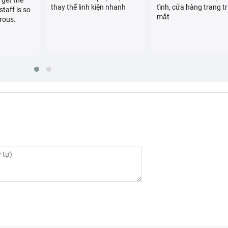
 get the
thay thế linh kiện nhanh
tình, cửa hàng trang tr
staff is so
mắt
rous.