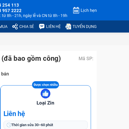
4 254 113
Lịch hẹn
3 957 2222
 từ 8h - 21h, ngày lễ và CN từ 8h - 19h
 MUA
CHIA SẺ
LIÊN HỆ
TUYỂN DỤNG
 (đã bao gồm công)
Mã SP:
 bán
Loại Zin
Liên hệ
Thời gian sửa
30–60 phút