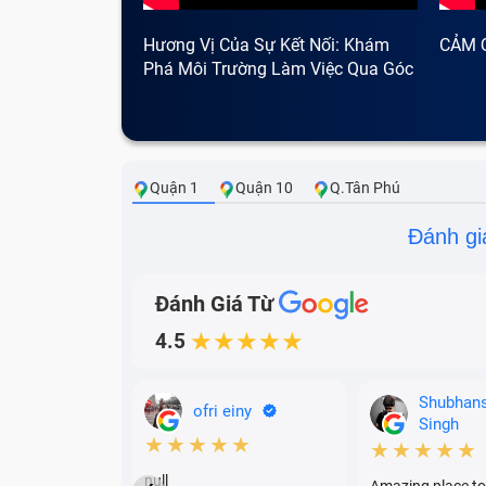
Hương Vị Của Sự Kết Nối: Khám
CẢM 
Phá Môi Trường Làm Việc Qua Góc
Nhìn Cà Phê
Quận 1
Quận 10
Q.Tân Phú
Đánh gi
Đánh Giá Từ
4.5
★★★★★
Shubhan
ofri einy
Singh
★★★★★
★★★★★
null