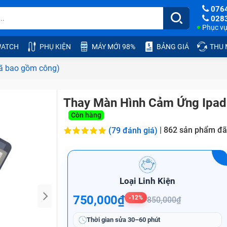
076
028
Phục vụ:
ATCH
PHỤ KIỆN
MÁY MỚI 98%
BẢNG GIÁ
THU
ã bao gồm công)
Thay Màn Hình Cảm Ứng Ipad
Còn hàng
|
862
sản phẩm đã
(79 đánh giá)
Loại Linh Kiện
750,000₫
-12%
850,000₫
Thời gian sửa
30–60 phút