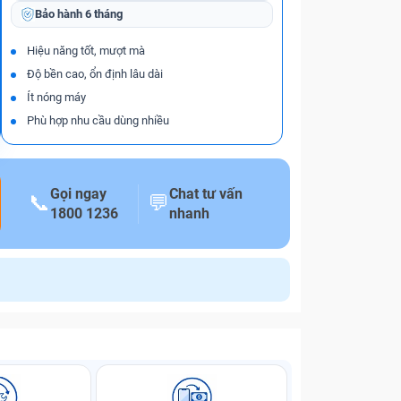
Bảo hành
6 tháng
Hiệu năng tốt, mượt mà
Độ bền cao, ổn định lâu dài
Ít nóng máy
Phù hợp nhu cầu dùng nhiều
Gọi ngay
Chat tư vấn
📞
💬
1800 1236
nhanh