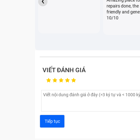
‹
Amazing place to
repairs done, the 
friendly and gene
10/10
VIẾT ĐÁNH GIÁ