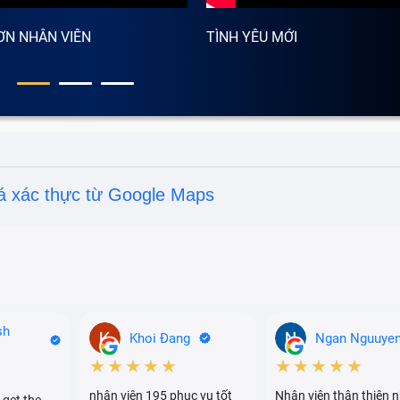
ƠN NHÂN VIÊN
TÌNH YÊU MỚI
á xác thực từ Google Maps
sh
Khoi Đang
Ngan Nguuye
★★★★★
★★★★★
nhân viên 195 phục vụ tốt
Nhân viên thân thiện n