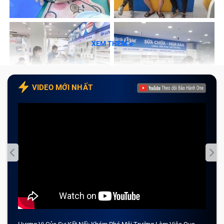
Vì màn hình là bộ phận rất mong manh nên cho dù bạn
là một người dùng sử dụng laptop cực kỳ cẩn thận thì
XEM THÊM
đôi khi cũng không tránh khỏi việc vô tình gây ra
những vấn đề rắc rối cho màn hình máy tính.
Hoặc là máy tính của bạn đã sự dụng quá lâu, sản
VIDEO MỚI NHẤT
phẩm nào cũng sẽ có vòng đời sử dụng, các linh kiện
trong laptop sẽ bị hao mòn theo thời gian nên việc
màn hình laptop Dell Latitude 7200 2-in-1 gặp vấn đề
cũng là điều bình thường. Một số dấu hiệu khác bạn
có thể thấy rõ ràng như sau:
Khi sử dụng, màn hình bị giật và nhảy loạn xạ cho
thấy laptop Dell Latitude 7200 2-in-1 đã bị lỗi giật
màn hình, cần được đưa đi kiểm tra và sửa chữa.
Màn hình xuất hiện các đường kẻ ngang, dọc màu