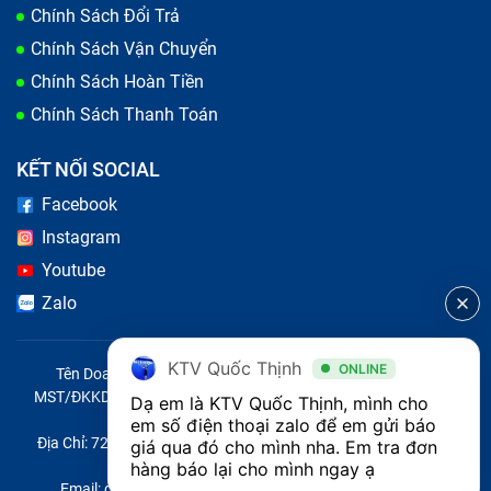
Chính Sách Đổi Trả
Chính Sách Vận Chuyển
Chính Sách Hoàn Tiền
Chính Sách Thanh Toán
KẾT NỐI SOCIAL
Facebook
Có nhiều nguyên nhân khiến màn hình laptop Dell
Instagram
Latitude 7200 2-in-1 bị lỗi
Youtube
Bảo Hành One thay màn hình laptop
Zalo
Dell Latitude 7200 2-in-1 nhanh chóng,
KTV Quốc Thịnh
chất lượng
ONLINE
Tên Doanh Nghiệp: CÔNG TY TNHH CITY ONE VIỆT NAM
MST/ĐKKD/QĐTL: 0316569346 do sở KHĐT TP.HCM cấp ngày
Dạ em là KTV Quốc Thịnh, mình cho 
14/04/2023
em số điện thoại zalo để em gửi báo 
Để tạo được dấu ấn trong lòng người tiêu dùng. Mỗi
Địa Chỉ: 721 Trường Chinh, Phường Tây Thạnh, Quận Tân Phú,
giá qua đó cho mình nha. Em tra đơn 
trung tâm sửa chữa không chỉ quan tâm chất lượng
Thành phố Hồ Chí Minh, Việt Nam
hàng báo lại cho mình ngay ạ 
Email: quoc@baohanhone.com | Điện Thoại: 18001236