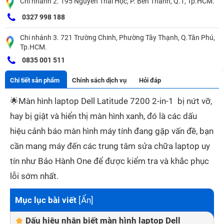
Chi nhánh 2. 195 Nguyễn Thái Học, P. Bến Thành, Q.1, Tp.HCM.
0327 998 188
Chi nhánh 3. 721 Trường Chinh, Phường Tây Thạnh, Q.Tân Phú,
Tp.HCM.
0835 001 511
Chi tiết sản phẩm
Chính sách dịch vụ
Hỏi đáp
🌟
Màn hình laptop Dell Latitude 7200 2-in-1 bị nứt vỡ,
hay bị giật và hiển thị màn hình xanh, đó là các dấu
hiệu cảnh báo màn hình máy tính đang gặp vấn đề, bạn
cần mang máy đến các trung tâm sửa chữa laptop uy
tín như Bảo Hành One để được kiểm tra và khắc phục
lỗi sớm nhất.
Mục lục bài viết
[
Ẩn
]
Dấu hiệu nhận biết màn hình laptop Dell