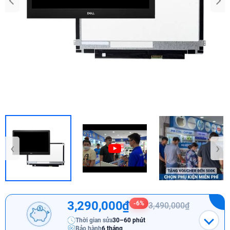
‹
›
3,290,000₫
-6%
3,490,000₫
Thời gian sửa
30–60 phút
Bảo hành
6 tháng