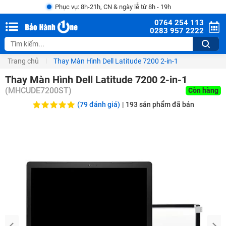
Phục vụ: 8h-21h, CN & ngày lễ từ 8h - 19h
0764 254 113
0283 957 2222
Trang chủ
Thay Màn Hình Dell Latitude 7200 2-in-1
Thay Màn Hình Dell Latitude 7200 2-in-1
(
MHCUDE7200ST
)
Còn hàng
(79 đánh giá)
|
193
sản phẩm đã bán