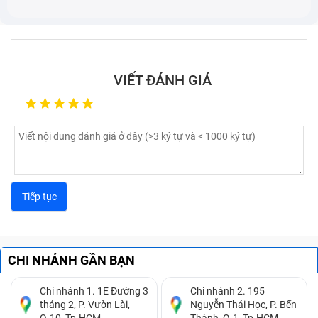
chắn màn hình bị lỗi gây ra.
VIẾT ĐÁNH GIÁ
CHI NHÁNH GẦN BẠN
Các lỗi màn hình máy tính Dell Latitude 7200 2-in-1
thường gặp
Chi nhánh 1. 1E Đường 3
Chi nhánh 2. 195
tháng 2, P. Vườn Lài,
Nguyễn Thái Học, P. Bến
Nếu máy tính Dell Latitude 7200 2-in-1 của bạn có 1
Q.10, Tp.HCM.
Thành, Q.1, Tp.HCM.