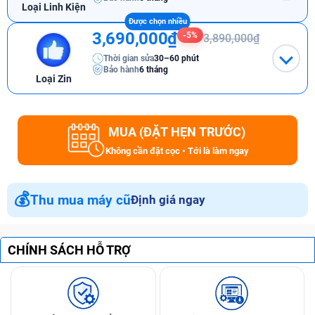
Loại Linh Kiện
3,690,000₫
-5%
3,890,000₫
Thời gian sửa
30–60 phút
Bảo hành
6 tháng
Loại Zin
MUA (ĐẶT HẸN TRƯỚC)
Không cần đặt cọc • Tới là làm ngay
💰
Thu mua máy cũ
Định giá ngay
CHÍNH SÁCH HỖ TRỢ