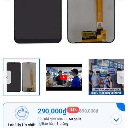
‹
›
290,000₫
-58%
690,000₫
Thời gian sửa
30–60 phút
Bảo hành
6 tháng
Loại Uy tín chất