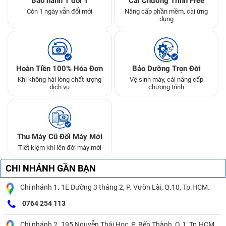
Bảo hành 1 đổi 1
Cài Chương Trình Free
Còn 1 ngày vẫn đổi mới
Nâng cấp phần mềm, cài ứng
dụng
Hoàn Tiền 100% Hóa Đơn
Bảo Dưỡng Trọn Đời
Khi không hài lòng chất lượng
Vệ sinh máy, cài nâng cấp
dịch vụ
chương trình
Thu Máy Cũ Đổi Máy Mới
Tiết kiệm khi lên đời máy mới
CHI NHÁNH GẦN BẠN
Chi nhánh 1. 1E Đường 3 tháng 2, P. Vườn Lài, Q.10, Tp.HCM.
0764 254 113
Chi nhánh 2. 195 Nguyễn Thái Học, P. Bến Thành, Q.1, Tp.HCM.