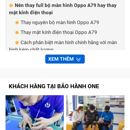
Nên thay full bộ màn hình Oppo A79 hay thay
mặt kính điện thoại
Thay nguyên bộ màn hình Oppo A79
Thay mặt kính điện thoại Oppo A79
Cách phân biệt màn hình chính hãng với màn
hình kém chất lượng
XEM THÊM
Mẹo nhỏ giúp bạn phân biệt 2 loại màn hình:
Thay màn hình điện thoại tại nhà nên hay
không?
KHÁCH HÀNG TẠI BẢO HÀNH ONE
Bảo hành one thay màn hình Oppo A79 nhanh
chóng, chất lượng
Quy trình sửa chữa, thay màn hình Oppo A79
tại Bảo Hành One
Tạm kết