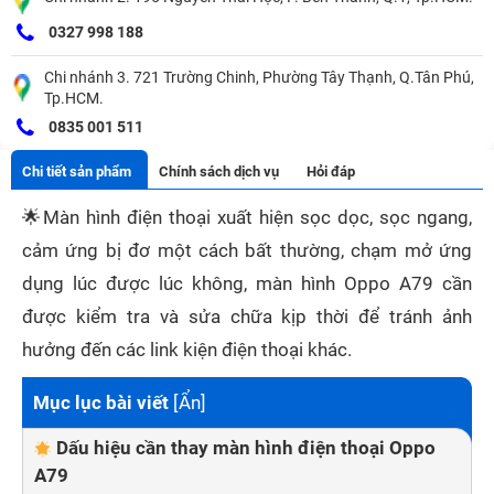
0327 998 188
Chi nhánh 3. 721 Trường Chinh, Phường Tây Thạnh, Q.Tân Phú,
Tp.HCM.
0835 001 511
Chi tiết sản phẩm
Chính sách dịch vụ
Hỏi đáp
🌟
Màn hình điện thoại xuất hiện sọc dọc, sọc ngang,
cảm ứng bị đơ một cách bất thường, chạm mở ứng
dụng lúc được lúc không, màn hình Oppo A79 cần
được kiểm tra và sửa chữa kịp thời để tránh ảnh
hưởng đến các link kiện điện thoại khác.
Mục lục bài viết
[
Ẩn
]
Dấu hiệu cần thay màn hình điện thoại Oppo
A79