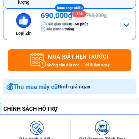
lượng
690,000₫
-13%
790,000₫
Thời gian sửa
30–60 phút
Bảo hành
6 tháng
Loại Zin
MUA (ĐẶT HẸN TRƯỚC)
Không cần đặt cọc • Tới là làm ngay
💰
Thu mua máy cũ
Định giá ngay
CHÍNH SÁCH HỖ TRỢ