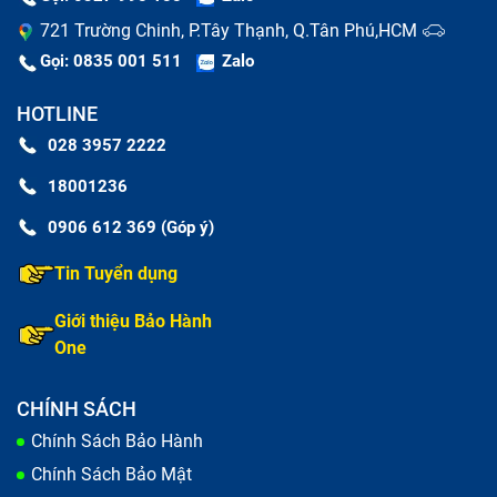
721 Trường Chinh, P.Tây Thạnh, Q.Tân Phú,HCM
Gọi: 0835 001 511
Zalo
HOTLINE
028 3957 2222
18001236
0906 612 369 (Góp ý)
Tin Tuyển dụng
Thay màn hình nguyên bộ và thay mặt kính là hai khái
niệm dễ bị nhầm lẫn
Giới thiệu Bảo Hành
One
Thay nguyên bộ màn hình Oppo A79
CHÍNH SÁCH
Trong trường hợp màn hình Oppo A79 bị mờ hiển thị,
Chính Sách Bảo Hành
chất lượng hình ảnh không rõ nét, sai tông, bị đốm,
Chính Sách Bảo Mật
sọc; đặc biệt là cảm ứng trên màn không còn nhạy,