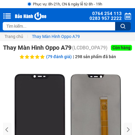
Phục vụ: 8h-21h, CN & ngày lễ từ 8h - 19h
0764 254 113
0283 957 2222
Trang chủ
Thay Màn Hình Oppo A79
Thay Màn Hình Oppo A79
(
LCDBO_OPA79
)
Còn hàng
(79 đánh giá)
|
298
sản phẩm đã bán