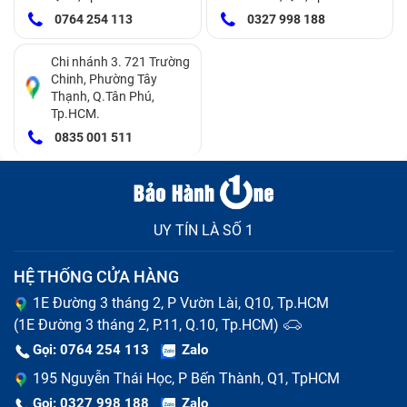
phần:
0764 254 113
0327 998 188
Màn hình LCD
Cảm ứng
Chi nhánh 3. 721 Trường
Chinh, Phường Tây
Film
Thạnh, Q.Tân Phú,
Lớp kính ngoài
Tp.HCM.
Khi 1 trong 4 lớp cấu tạo màn hình này bị tổn thương,
0835 001 511
khả năng điện thoại Oppo A79 bị hỏng màn hình là
tương đối cao. Câu hỏi đặt ra là, vì sao có lúc cần thay
nguyên bộ màn hình, có lúc chỉ cần thay mặt kính?
Chúng khác nhau ở điểm nào?
UY TÍN LÀ SỐ 1
HỆ THỐNG CỬA HÀNG
1E Đường 3 tháng 2, P Vườn Lài, Q10, Tp.HCM
(1E Đường 3 tháng 2, P.11, Q.10, Tp.HCM)
Gọi: 0764 254 113
Zalo
195 Nguyễn Thái Học, P Bến Thành, Q1, TpHCM
Gọi: 0327 998 188
Zalo