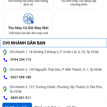
Khi không hài lòng chất lượng
Vệ sinh máy, cài nâng cấp
dịch vụ
chương trình
Thu Máy Cũ Đổi Máy Mới
Tiết kiệm khi lên đời máy mới
CHI NHÁNH GẦN BẠN
Chi nhánh 1. 1E Đường 3 tháng 2, P. Vườn Lài, Q.10, Tp.HCM.
0764 254 113
Chi nhánh 2. 195 Nguyễn Thái Học, P. Bến Thành, Q.1, Tp.HCM.
0327 998 188
Chi nhánh 3. 721 Trường Chinh, Phường Tây Thạnh, Q.Tân Phú,
Tp.HCM.
0835 001 511