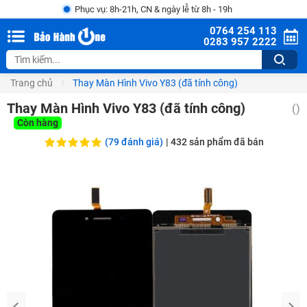
Phục vụ: 8h-21h, CN & ngày lễ từ 8h - 19h
0764 254 113
0283 957 2222
Trang chủ
Thay Màn Hình Vivo Y83 (đã tính công)
Thay Màn Hình Vivo Y83 (đã tính công)
(
)
Còn hàng
(79 đánh giá)
|
432
sản phẩm đã bán