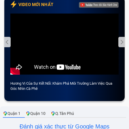
VIDEO MỚI NHẤT
Hương Vị Của Sự Kết Nối: Khám Phá Môi Trường Làm Việc Qua
CẢM 
Góc Nhìn Cà Phê
Quận 1
Quận 10
Q.Tân Phú
Đánh giá xác thực từ Google Maps