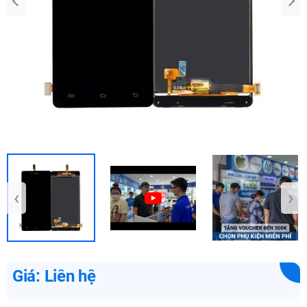
‹
›
Giá: Liên hệ