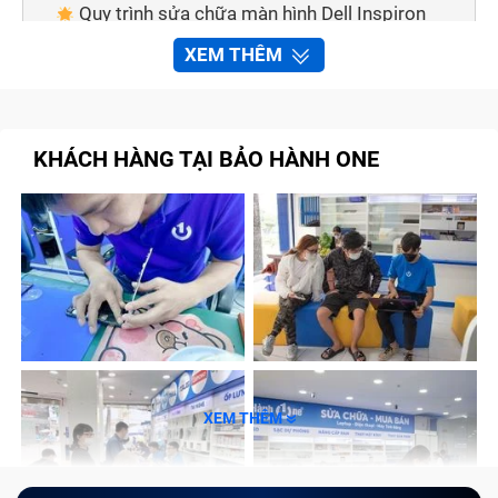
Quy trình sửa chữa màn hình Dell Inspiron
3168 tại trung tâm Bảo Hành One
XEM THÊM
Cam kết với khách hàng khi thay, sửa chữa
màn hình laptop Dell Inspiron 3168 tại cửa hàng
Tạm kết
KHÁCH HÀNG TẠI BẢO HÀNH ONE
Dấu hiệu nhận biết màn hình laptop
Dell Inspiron 3168 cần được sửa chữa
Vì màn hình là bộ phận rất mong manh nên cho dù bạn
là một người dùng sử dụng laptop cực kỳ cẩn thận thì
đôi khi cũng không tránh khỏi việc vô tình gây ra
những vấn đề rắc rối cho màn hình máy tính.
XEM THÊM
Hoặc là máy tính của bạn đã sự dụng quá lâu, sản
phẩm nào cũng sẽ có vòng đời sử dụng, các linh kiện