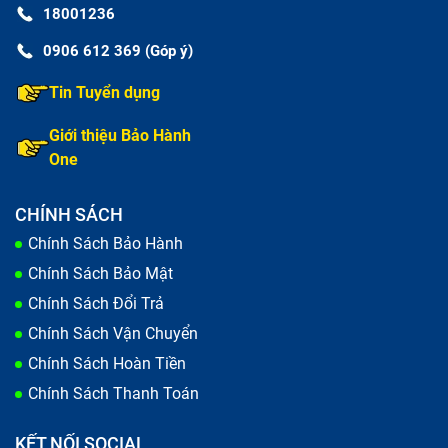
18001236
bên trong bị hư hỏng ảnh hưởng tới màn hình
laptop Dell Inspiron 3168.
0906 612 369 (Góp ý)
Tin Tuyển dụng
Giới thiệu Bảo Hành
One
CHÍNH SÁCH
Chính Sách Bảo Hành
Chính Sách Bảo Mật
Chính Sách Đổi Trả
Chính Sách Vận Chuyển
Chính Sách Hoàn Tiền
Chính Sách Thanh Toán
Có nhiều nguyên nhân khiến màn hình laptop Dell
Inspiron 3168 bị lỗi
KẾT NỐI SOCIAL