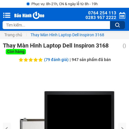
Phục vụ: 8h-21h, CN & ngày lễ từ 8h - 19h
0764 254 113
0283 957 2222
Trang chủ
Thay Màn Hình Laptop Dell Inspiron 3168
Thay Màn Hình Laptop Dell Inspiron 3168
(
)
Còn hàng
(79 đánh giá)
|
947
sản phẩm đã bán