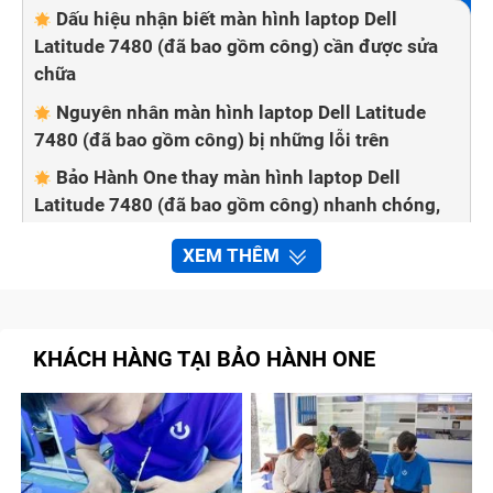
Dấu hiệu nhận biết màn hình laptop Dell
Latitude 7480 (đã bao gồm công) cần được sửa
chữa
Nguyên nhân màn hình laptop Dell Latitude
7480 (đã bao gồm công) bị những lỗi trên
Bảo Hành One thay màn hình laptop Dell
Latitude 7480 (đã bao gồm công) nhanh chóng,
chất lượng
XEM THÊM
Quy trình sửa chữa màn hình Dell Latitude
7480 (đã bao gồm công) tại trung tâm Bảo Hành
One
KHÁCH HÀNG TẠI BẢO HÀNH ONE
Cam kết với khách hàng khi thay, sửa chữa
màn hình laptop Dell Latitude 7480 (đã bao gồm
công) tại cửa hàng
Tạm kết