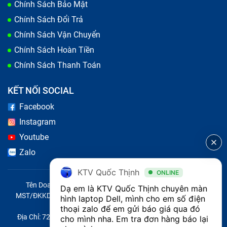
bên trong bị hư hỏng ảnh hưởng tới màn hình
Chính Sách Bảo Mật
laptop Dell Latitude 7480 (đã bao gồm công).
Chính Sách Đổi Trả
Chính Sách Vận Chuyển
Chính Sách Hoàn Tiền
Chính Sách Thanh Toán
KẾT NỐI SOCIAL
Facebook
Instagram
Youtube
Zalo
KTV Quốc Thịnh
ONLINE
Tên Doanh Nghiệp: CÔNG TY TNHH CITY ONE VIỆT NAM
Dạ em là KTV Quốc Thịnh chuyên màn 
Có nhiều nguyên nhân khiến màn hình laptop Dell
MST/ĐKKD/QĐTL: 0316569346 do sở KHĐT TP.HCM cấp ngày
hình laptop Dell, mình cho em số điện 
14/04/2023
Latitude 7480 (đã bao gồm công) bị lỗi
thoại zalo để em gửi báo giá qua đó 
Địa Chỉ: 721 Trường Chinh, Phường Tây Thạnh, Quận Tân Phú,
cho mình nha. Em tra đơn hàng báo lại 