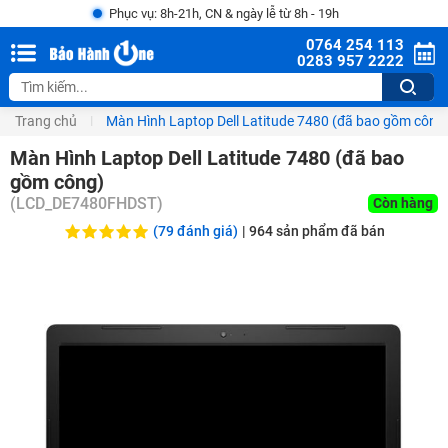
Phục vụ: 8h-21h, CN & ngày lễ từ 8h - 19h
0764 254 113
0283 957 2222
Trang chủ
Màn Hình Laptop Dell Latitude 7480 (đã bao gồm công
Màn Hình Laptop Dell Latitude 7480 (đã bao
gồm công)
(
LCD_DE7480FHDST
)
Còn hàng
(79 đánh giá)
|
964
sản phẩm đã bán