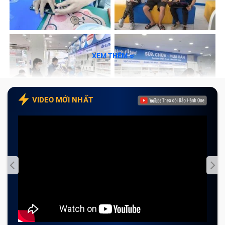
Dấu hiệu nhận biết màn hình laptop
Dell Latitude 7480 (đã bao gồm công)
cần được sửa chữa
XEM THÊM
Vì màn hình là bộ phận rất mong manh nên cho dù bạn
là một người dùng sử dụng laptop cực kỳ cẩn thận thì
VIDEO MỚI NHẤT
đôi khi cũng không tránh khỏi việc vô tình gây ra
những vấn đề rắc rối cho màn hình máy tính.
Hoặc là máy tính của bạn đã sự dụng quá lâu, sản
phẩm nào cũng sẽ có vòng đời sử dụng, các linh kiện
trong laptop sẽ bị hao mòn theo thời gian nên việc
màn hình laptop Dell Latitude 7480 (đã bao gồm
công) gặp vấn đề cũng là điều bình thường. Một số
dấu hiệu khác bạn có thể thấy rõ ràng như sau: