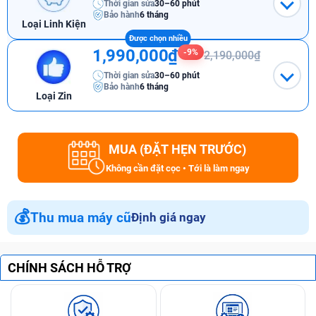
Thời gian sửa
30–60 phút
Bảo hành
6 tháng
Loại Linh Kiện
1,990,000₫
-9%
2,190,000₫
Thời gian sửa
30–60 phút
Bảo hành
6 tháng
Loại Zin
MUA (ĐẶT HẸN TRƯỚC)
Không cần đặt cọc • Tới là làm ngay
💰
Thu mua máy cũ
Định giá ngay
CHÍNH SÁCH HỖ TRỢ