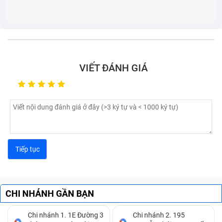
Laptop Dell Latitude 7480 (đã bao gồm công) có
thể đã bị lỏng cáp màn hình dẫn tới mất màu, gây
khó khăn cho người sử dụng vì chỉ hiển thị một màu
duy nhất.
Một dấu hiệu nữa là màn hình xuất hiện những vệt ố
VIẾT ĐÁNH GIÁ
và đốm mờ li ti. Lỗi này thường xuất hiện do tấm
chắn màn hình bị lỗi gây ra.
CHI NHÁNH GẦN BẠN
Chi nhánh 1. 1E Đường 3
Chi nhánh 2. 195