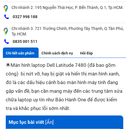
Chi nhánh 2. 195 Nguyễn Thái Học, P. Bến Thành, Q.1, Tp.HCM.
0327 998 188
Chi nhánh 3. 721 Trường Chinh, Phường Tây Thạnh, Q.Tân Phú,
Tp.HCM.
0835 001 511
Chi tiết sản phẩm
Chính sách dịch vụ
Hỏi đáp
🌟
Màn hình laptop Dell Latitude 7480 (đã bao gồm
công) bị nứt vỡ, hay bị giật và hiển thị màn hình xanh,
đó là các dấu hiệu cảnh báo màn hình máy tính đang
gặp vấn đề, bạn cần mang máy đến các trung tâm sửa
chữa laptop uy tín như Bảo Hành One để được kiểm
tra và khắc phục lỗi sớm nhất.
Mục lục bài viết
[
Ẩn
]