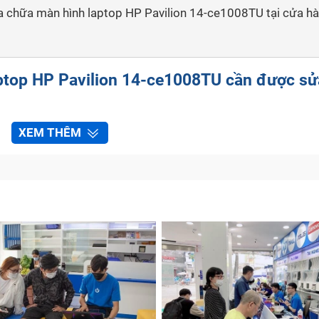
ửa chữa màn hình laptop HP Pavilion 14-ce1008TU tại cửa h
aptop HP Pavilion 14-ce1008TU cần được sử
XEM THÊM
cho dù bạn là một người dùng sử dụng laptop cực kỳ cẩn th
gây ra những vấn đề rắc rối cho màn hình máy tính.
u, sản phẩm nào cũng sẽ có vòng đời sử dụng, các linh kiện
việc màn hình laptop HP Pavilion 14-ce1008TU gặp vấn đề c
 có thể thấy rõ ràng như sau:
oạn xạ cho thấy laptop HP Pavilion 14-ce1008TU đã bị lỗi gi
ữa.
, dọc màu xanh, đỏ,….và không vào được window. Lúc này, 
do ngoại lực tác động, bị rơi hay va đập mạnh. Bạn hãy ma