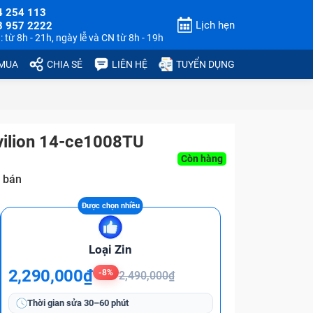
4 254 113
Lịch hẹn
3 957 2222
 từ 8h - 21h, ngày lễ và CN từ 8h - 19h
 MUA
CHIA SẺ
LIÊN HỆ
TUYỂN DỤNG
vilion 14-ce1008TU
Còn hàng
 bán
Loại Zin
2,290,000₫
-8%
2,490,000₫
Thời gian sửa
30–60 phút