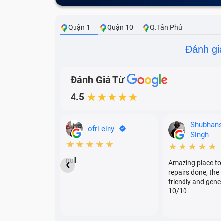
Quận 1
Quận 10
Q.Tân Phú
Đánh gi
Đánh Giá Từ
4.5
★★★★★
Shubhan
ofri einy
Singh
★★★★★
★★★★★
‹
null
Amazing place to
repairs done, the 
friendly and gene
10/10
Các lỗi màn hình má