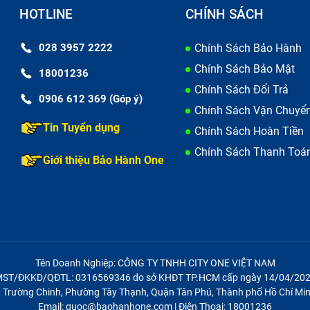
HOTLINE
CHÍNH SÁCH
028 3957 2222
Chính Sách Bảo Hành
Chính Sách Bảo Mật
18001236
Chính Sách Đổi Trả
0906 612 369 (Góp ý)
Chính Sách Vận Chuyể
Tin Tuyển dụng
Chính Sách Hoàn Tiền
Chính Sách Thanh Toá
Giới thiệu Bảo Hành One
Tên Doanh Nghiệp: CÔNG TY TNHH CITY ONE VIỆT NAM
ST/ĐKKD/QĐTL: 0316569346 do sở KHĐT TP.HCM cấp ngày 14/04/20
21 Trường Chinh, Phường Tây Thạnh, Quận Tân Phú, Thành phố Hồ Chí Min
Email: quoc@baohanhone.com | Điện Thoại: 18001236