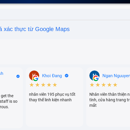
á xác thực từ Google Maps
sh
Khoi Đang
Ngan Nguuye
★★★★★
★★★★★
nhân viên 195 phục vụ tốt
Nhân viên thân thiện n
 get the
thay thế linh kiện nhanh
tình, cửa hàng trang tr
staff is so
mắt
rous.
y tính HP Pavilion 14-ce1008TU thường gặp