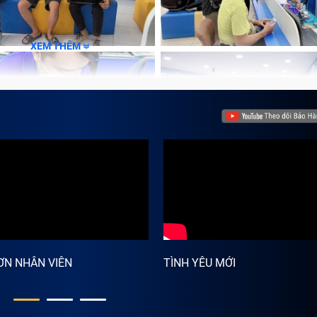
, tránh hỏng nặng khó sửa chữa.
ệu vấn đề: bạn bật máy tính HP Pavilion 14-ce1008TU lên,
vẫn hoạt động.
XEM THÊM
áng hay không có bất kỳ tín hiệu nào. Đây là dấu hiệu máy 
 trường hợp màn hình đã bị lỗi.
đã bị lỏng cáp màn hình dẫn tới mất màu, gây khó khăn cho
những vệt ố và đốm mờ li ti. Lỗi này thường xuất hiện do tấ
ƠN NHÂN VIÊN
TÌNH YÊU MỚI