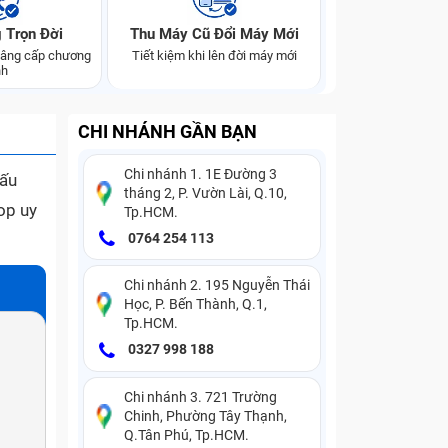
 Trọn Đời
Thu Máy Cũ Đổi Máy Mới
 nâng cấp chương
Tiết kiệm khi lên đời máy mới
nh
CHI NHÁNH GẦN BẠN
Chi nhánh 1. 1E Đường 3
dấu
tháng 2, P. Vườn Lài, Q.10,
op uy
Tp.HCM.
0764 254 113
Chi nhánh 2. 195 Nguyễn Thái
Học, P. Bến Thành, Q.1,
Tp.HCM.
0327 998 188
Chi nhánh 3. 721 Trường
Chinh, Phường Tây Thạnh,
Q.Tân Phú, Tp.HCM.