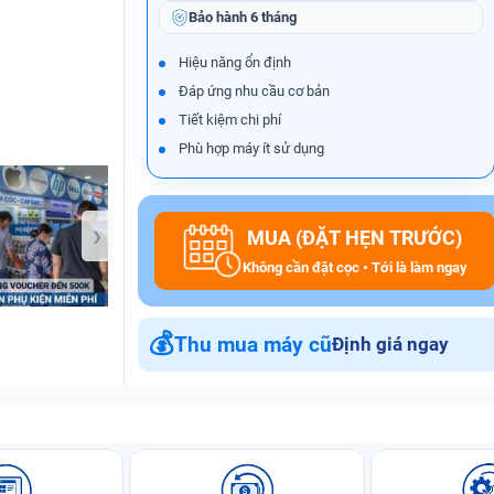
Bảo hành
6 tháng
Hiệu năng ổn định
Đáp ứng nhu cầu cơ bản
Bảo Hành One
Tiết kiệm chi phí
Phù hợp máy ít sử dụng
›
MUA (ĐẶT HẸN TRƯỚC)
Không cần đặt cọc • Tới là làm ngay
💰
Thu mua máy cũ
Định giá ngay