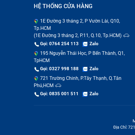
HỆ THỐNG CỬA HÀNG
1E Đường 3 tháng 2, P Vườn Lài, Q10,
Tp.HCM
(1E Đường 3 tháng 2, P.11, Q.10, Tp.HCM)
Gọi: 0764 254 113
Zalo
195 Nguyễn Thái Học, P Bến Thành, Q1,
TpHCM
Gọi: 0327 998 188
Zalo
721 Trường Chinh, P.Tây Thạnh, Q.Tân
Phú,HCM
Gọi: 0835 001 511
Zalo
M
Địa Chỉ: 7