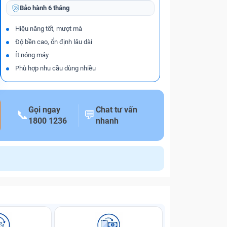
Bảo hành
6 tháng
Hiệu năng tốt, mượt mà
Độ bền cao, ổn định lâu dài
Ít nóng máy
Phù hợp nhu cầu dùng nhiều
Gọi ngay
Chat tư vấn
📞
💬
1800 1236
nhanh