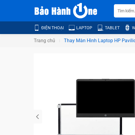
ĐIỆN THOẠI
LAPTOP
TABLET
W
Trang chủ
Thay Màn Hình Laptop HP Pavil