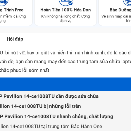
g Trình Free
Hoàn Tiền 100% Hóa Đơn
Bảo Dưỡng
n mềm, cài ứng
Khi không hài lòng chất lượng
Vệ sinh máy, cài
ụng
dịch vụ
trì
Hỏi đáp
ị nứt vỡ, hay bị giật và hiển thị màn hình xanh, đó là các 
vấn đề, bạn cần mang máy đến các trung tâm sửa chữa lapt
khắc phục lỗi sớm nhất.
HP Pavilion 14-ce1008TU cần được sửa chữa
lion 14-ce1008TU bị những lỗi trên
P Pavilion 14-ce1008TU nhanh chóng, chất lượng
ilion 14-ce1008TU tại trung tâm Bảo Hành One