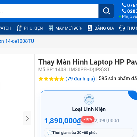
076
028
Phục vụ:
ATCH
PHỤ KIỆN
MÁY MỚI 98%
BẢNG GIÁ
THU
ion 14-ce1008TU
Thay Màn Hình Laptop HP Pa
Mã SP:
140SLIM30PFHD(IPS)ST
|
595
sản phẩm đã
(79 đánh giá)
Loại Linh Kiện
1,890,000₫
-10%
2,090,000₫
Thời gian sửa
30–60 phút