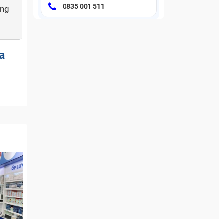
0835 001 511
àng
a
ận thì
 trong
ũng là
ật màn
có thể
ng máy