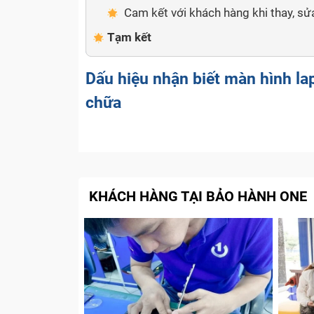
Cam kết với khách hàng khi thay, s
Tạm kết
Dấu hiệu nhận biết màn hình l
chữa
Vì màn hình là bộ phận rất mong manh nên 
đôi khi cũng không tránh khỏi việc vô tình 
Hoặc là máy tính của bạn đã sự dụng quá lâ
KHÁCH HÀNG TẠI BẢO HÀNH ONE
laptop sẽ bị hao mòn theo thời gian nên 
điều bình thường. Một số dấu hiệu khác bạn
Khi sử dụng, màn hình bị giật và nhảy l
hình, cần được đưa đi kiểm tra và sửa ch
Màn hình xuất hiện các đường kẻ ngang
máy tính của bạn bị gãy hoặc hở bẹ cáp 