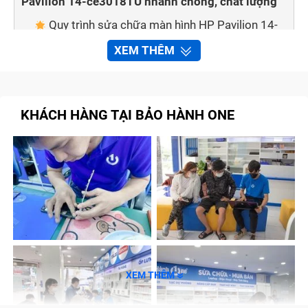
Pavilion 14-ce3018TU nhanh chóng, chất lượng
Quy trình sửa chữa màn hình HP Pavilion 14-
ce3018TU tại trung tâm Bảo Hành One
XEM THÊM
Cam kết với khách hàng khi thay, sửa chữa
màn hình laptop HP Pavilion 14-ce3018TU tại cửa
hàng
KHÁCH HÀNG TẠI BẢO HÀNH ONE
Tạm kết
Dấu hiệu nhận biết màn hình laptop HP
Pavilion 14-ce3018TU cần được sửa
chữa
Vì màn hình là bộ phận rất mong manh nên cho dù bạn
là một người dùng sử dụng laptop cực kỳ cẩn thận thì
XEM THÊM
đôi khi cũng không tránh khỏi việc vô tình gây ra
những vấn đề rắc rối cho màn hình máy tính.