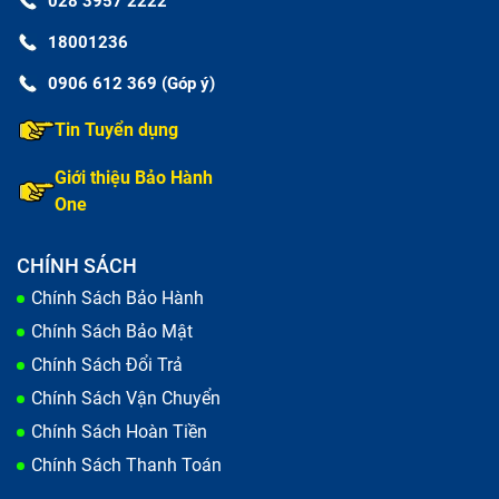
028 3957 2222
màn hình do quá trình vận chuyển lâu ngày. Điều này
khiến cho màn hình bị mất màu và gây khó khăn
18001236
cho người sử dụng.
0906 612 369 (Góp ý)
Trong thời gian bảo quản, bạn để máy ở những nơi
có tính từ cao hoặc ẩm nước dẫn tới các linh kiện
Tin Tuyển dụng
bên trong bị hư hỏng ảnh hưởng tới màn hình
laptop HP Pavilion 14-ce3018TU.
Giới thiệu Bảo Hành
One
CHÍNH SÁCH
Chính Sách Bảo Hành
Chính Sách Bảo Mật
Chính Sách Đổi Trả
Chính Sách Vận Chuyển
Chính Sách Hoàn Tiền
Chính Sách Thanh Toán