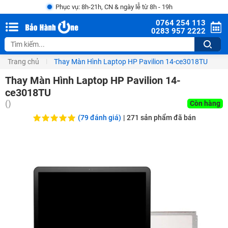
Phục vụ: 8h-21h, CN & ngày lễ từ 8h - 19h
0764 254 113
0283 957 2222
Trang chủ
Thay Màn Hình Laptop HP Pavilion 14-ce3018TU
Thay Màn Hình Laptop HP Pavilion 14-
ce3018TU
(
)
Còn hàng
(79 đánh giá)
|
271
sản phẩm đã bán