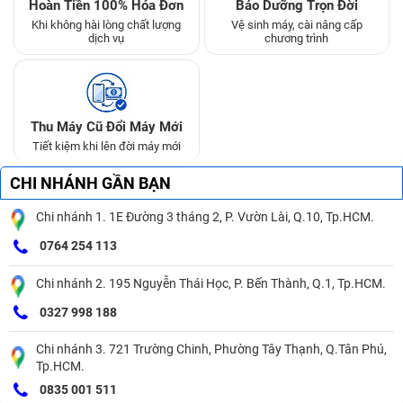
Hoàn Tiền 100% Hóa Đơn
Bảo Dưỡng Trọn Đời
Khi không hài lòng chất lượng
Vệ sinh máy, cài nâng cấp
dịch vụ
chương trình
Thu Máy Cũ Đổi Máy Mới
Tiết kiệm khi lên đời máy mới
CHI NHÁNH GẦN BẠN
Chi nhánh 1. 1E Đường 3 tháng 2, P. Vườn Lài, Q.10, Tp.HCM.
0764 254 113
Chi nhánh 2. 195 Nguyễn Thái Học, P. Bến Thành, Q.1, Tp.HCM.
0327 998 188
Chi nhánh 3. 721 Trường Chinh, Phường Tây Thạnh, Q.Tân Phú,
Tp.HCM.
0835 001 511