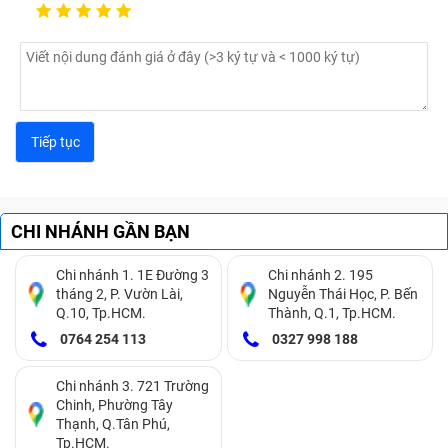
CHI NHÁNH GẦN BẠN
Các lỗi màn hình máy tính HP Pavilion 14-ce3018TU
thường gặp
Chi nhánh 1. 1E Đường 3
Chi nhánh 2. 195
tháng 2, P. Vườn Lài,
Nguyễn Thái Học, P. Bến
Nếu máy tính HP Pavilion 14-ce3018TU của bạn có 1
Q.10, Tp.HCM.
Thành, Q.1, Tp.HCM.
trong những dấu hiệu trên thì tốt nhất bạn nên tìm đế
0764 254 113
0327 998 188
các trung tâm sửa chữa máy tính để được khắc phục
ngay, tránh để lan rộng sang các kinh kiện khác, để
Chi nhánh 3. 721 Trường
càng lâu thì càng tốn tiền hơn.
Chinh, Phường Tây
Thạnh, Q.Tân Phú,
Nguyên nhân màn hình laptop HP
Tp.HCM.