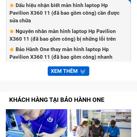
Dấu hiệu nhận biết màn hình laptop Hp
Pavilion X360 11 (đã bao gồm công) cần được
sửa chữa
Nguyên nhân màn hình laptop Hp Pavilion
X360 11 (đã bao gồm công) bị những lỗi trên
Bảo Hành One thay màn hình laptop Hp
Pavilion X360 11 (đã bao gồm công) nhanh
chóng, chất lượng
XEM THÊM
Quy trình sửa chữa màn hình Hp Pavilion
X360 11 (đã bao gồm công) tại trung tâm Bảo
Hành One
KHÁCH HÀNG TẠI BẢO HÀNH ONE
Cam kết với khách hàng khi thay, sửa chữa
màn hình laptop Hp Pavilion X360 11 (đã bao gồm
công) tại cửa hàng
Tạm kết