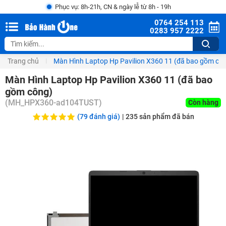
Phục vụ: 8h-21h, CN & ngày lễ từ 8h - 19h
0764 254 113
0283 957 2222
Trang chủ
Màn Hình Laptop Hp Pavilion X360 11 (đã bao gồm cô
Màn Hình Laptop Hp Pavilion X360 11 (đã bao
gồm công)
(
MH_HPX360-ad104TUST
)
Còn hàng
(79 đánh giá)
|
235
sản phẩm đã bán