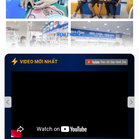
Dấu hiệu nhận biết màn hình laptop Hp
Pavilion X360 11 (đã bao gồm công)
cần được sửa chữa
XEM THÊM
Vì màn hình là bộ phận rất mong manh nên cho dù bạn
là một người dùng sử dụng laptop cực kỳ cẩn thận thì
VIDEO MỚI NHẤT
đôi khi cũng không tránh khỏi việc vô tình gây ra
những vấn đề rắc rối cho màn hình máy tính.
Hoặc là máy tính của bạn đã sự dụng quá lâu, sản
phẩm nào cũng sẽ có vòng đời sử dụng, các linh kiện
trong laptop sẽ bị hao mòn theo thời gian nên việc
màn hình laptop Hp Pavilion X360 11 (đã bao gồm
công) gặp vấn đề cũng là điều bình thường. Một số
dấu hiệu khác bạn có thể thấy rõ ràng như sau: