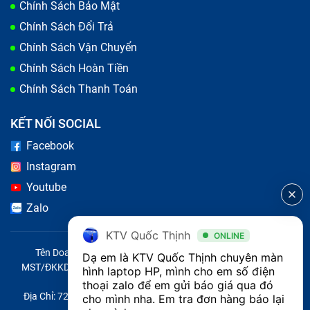
bên trong bị hư hỏng ảnh hưởng tới màn hình
Chính Sách Bảo Mật
laptop Hp Pavilion X360 11 (đã bao gồm công).
Chính Sách Đổi Trả
Chính Sách Vận Chuyển
Chính Sách Hoàn Tiền
Chính Sách Thanh Toán
KẾT NỐI SOCIAL
Facebook
Instagram
Youtube
Zalo
KTV Quốc Thịnh
ONLINE
Tên Doanh Nghiệp: CÔNG TY TNHH CITY ONE VIỆT NAM
Dạ em là KTV Quốc Thịnh chuyên màn 
Có nhiều nguyên nhân khiến màn hình laptop Hp
MST/ĐKKD/QĐTL: 0316569346 do sở KHĐT TP.HCM cấp ngày
hình laptop HP, mình cho em số điện 
14/04/2023
Pavilion X360 11 (đã bao gồm công) bị lỗi
thoại zalo để em gửi báo giá qua đó 
Địa Chỉ: 721 Trường Chinh, Phường Tây Thạnh, Quận Tân Phú,
cho mình nha. Em tra đơn hàng báo lại 