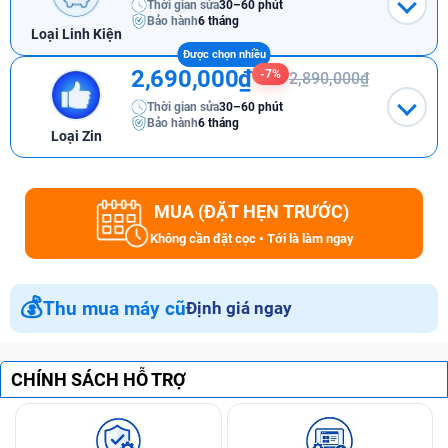
Thời gian sửa
30–60 phút
Bảo hành
6 tháng
Loại Linh Kiện
2,690,000₫
-7%
2,890,000₫
Thời gian sửa
30–60 phút
Bảo hành
6 tháng
Loại Zin
MUA (ĐẶT HẸN TRƯỚC)
Không cần đặt cọc • Tới là làm ngay
💰
Thu mua máy cũ
Định giá ngay
CHÍNH SÁCH HỖ TRỢ