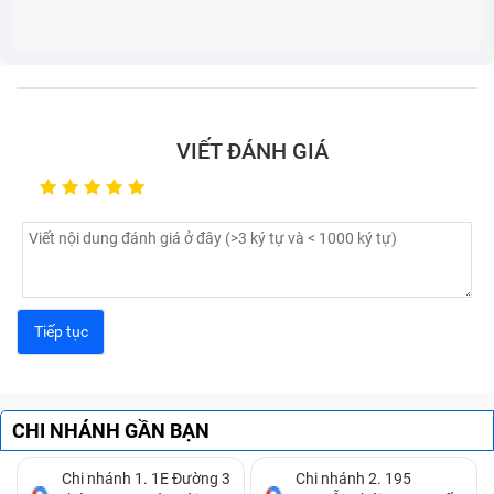
Laptop Hp Pavilion X360 11 (đã bao gồm công) có
thể đã bị lỏng cáp màn hình dẫn tới mất màu, gây
khó khăn cho người sử dụng vì chỉ hiển thị một màu
duy nhất.
Một dấu hiệu nữa là màn hình xuất hiện những vệt ố
VIẾT ĐÁNH GIÁ
và đốm mờ li ti. Lỗi này thường xuất hiện do tấm
chắn màn hình bị lỗi gây ra.
CHI NHÁNH GẦN BẠN
Chi nhánh 1. 1E Đường 3
Chi nhánh 2. 195