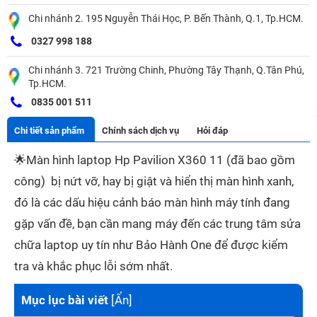
Chi nhánh 2. 195 Nguyễn Thái Học, P. Bến Thành, Q.1, Tp.HCM.
0327 998 188
Chi nhánh 3. 721 Trường Chinh, Phường Tây Thạnh, Q.Tân Phú,
Tp.HCM.
0835 001 511
Chi tiết sản phẩm
Chính sách dịch vụ
Hỏi đáp
🌟
Màn hình laptop Hp Pavilion X360 11 (đã bao gồm
công) bị nứt vỡ, hay bị giật và hiển thị màn hình xanh,
đó là các dấu hiệu cảnh báo màn hình máy tính đang
gặp vấn đề, bạn cần mang máy đến các trung tâm sửa
chữa laptop uy tín như Bảo Hành One để được kiểm
tra và khắc phục lỗi sớm nhất.
Mục lục bài viết
[
Ẩn
]