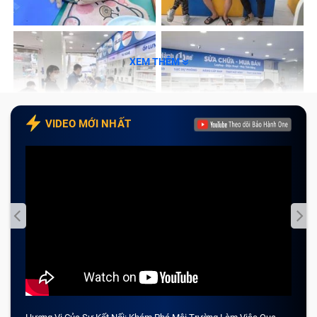
là một người dùng sử dụng laptop cực kỳ cẩn thận thì
đôi khi cũng không tránh khỏi việc vô tình gây ra
những vấn đề rắc rối cho màn hình máy tính.
XEM THÊM
Hoặc là máy tính của bạn đã sự dụng quá lâu, sản
phẩm nào cũng sẽ có vòng đời sử dụng, các linh kiện
trong laptop sẽ bị hao mòn theo thời gian nên việc
VIDEO MỚI NHẤT
màn hình laptop Lcd 17.3 Slim 30P gặp vấn đề cũng là
điều bình thường. Một số dấu hiệu khác bạn có thể
thấy rõ ràng như sau:
Khi sử dụng, màn hình bị giật và nhảy loạn xạ cho
thấy laptop Lcd 17.3 Slim 30P đã bị lỗi giật màn
hình, cần được đưa đi kiểm tra và sửa chữa.
Màn hình xuất hiện các đường kẻ ngang, dọc màu
xanh, đỏ,….và không vào được window. Lúc này, có
thể máy tính của bạn bị gãy hoặc hở bẹ cáp do