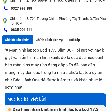
Chi nhánh 2. 195 Nguyễn Thái Học, P. Bến Thành, Q.1, Tp.HCM.
0327 998 188
Chi nhánh 3. 721 Trường Chinh, Phường Tây Thạnh, Q.Tân Phú,
Tp.HCM.
0835 001 511
Chi tiết sản phẩm
Chính sách dịch vụ
Hỏi đáp
🌟
Màn hình laptop Lcd 17.3 Slim 30P bị nứt vỡ, hay bị
giật và hiển thị màn hình xanh, đó là các dấu hiệu cảnh
báo màn hình máy tính đang gặp vấn đề, bạn cần
mang máy đến các trung tâm sửa chữa laptop uy tín
như Bảo Hành One để được kiểm tra và khắc phục lỗi
sớm nhất.
Mục lục bài viết
[
Ẩn
]
Dấu hiệu nhận biết màn hình laptop Lcd 17.3