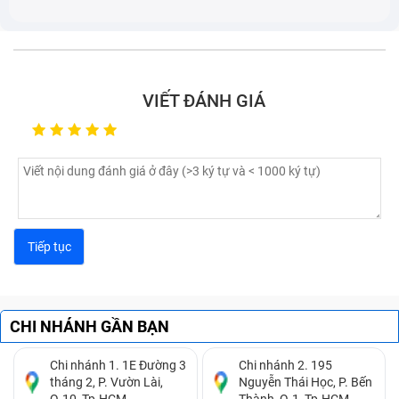
VIẾT ĐÁNH GIÁ
Các lỗi màn hình máy tính Lcd 17.3 Slim 30P thường
gặp
Nếu máy tính Lcd 17.3 Slim 30P của bạn có 1 trong
CHI NHÁNH GẦN BẠN
những dấu hiệu trên thì tốt nhất bạn nên tìm đế các
trung tâm sửa chữa máy tính để được khắc phục ngay,
Chi nhánh 1. 1E Đường 3
Chi nhánh 2. 195
tránh để lan rộng sang các kinh kiện khác, để càng lâu
tháng 2, P. Vườn Lài,
Nguyễn Thái Học, P. Bến
Q.10, Tp.HCM.
Thành, Q.1, Tp.HCM.