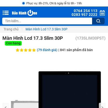
Phục vụ: 8h-21h, CN & ngày lễ từ 8h - 19h
0764 254 113
0283 957 2222
Trang chủ
Màn Hình Lcd 17.3 Slim 30P
Màn Hình Lcd 17.3 Slim 30P
(
173SLIM30PST
)
Còn hàng
(79 đánh giá)
|
841
sản phẩm đã bán