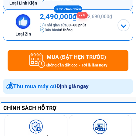
Loại Linh Kiện
2,490,000₫
-7%
2,690,000₫
Thời gian sửa
30–60 phút
Bảo hành
6 tháng
Loại Zin
MUA (ĐẶT HẸN TRƯỚC)
Không cần đặt cọc • Tới là làm ngay
💰
Thu mua máy cũ
Định giá ngay
CHÍNH SÁCH HỖ TRỢ