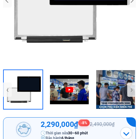
‹
›
2,290,000₫
-8%
2,490,000₫
Thời gian sửa
30–60 phút
Bảo hành
6 tháng