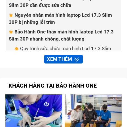
Slim 30P cần được sửa chữa
Nguyên nhân màn hình laptop Lcd 17.3 Slim
30P bị những lỗi trên
Bảo Hành One thay màn hình laptop Lcd 17.3
Slim 30P nhanh chóng, chất lượng
Quy trình sửa chữa màn hình Lcd 17.3 Slim
30P tại trung tâm Bảo Hành One
XEM THÊM
Cam kết với khách hàng khi thay, sửa chữa
màn hình laptop Lcd 17.3 Slim 30P tại cửa hàng
Tạm kết
KHÁCH HÀNG TẠI BẢO HÀNH ONE
Dấu hiệu nhận biết màn hình laptop Lcd
17.3 Slim 30P cần được sửa chữa
Vì màn hình là bộ phận rất mong manh nên cho dù bạn