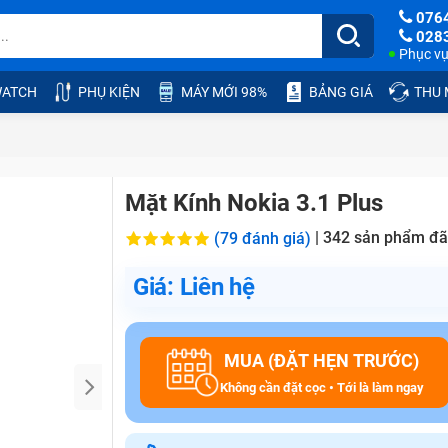
076
028
Phục vụ:
ATCH
PHỤ KIỆN
MÁY MỚI 98%
BẢNG GIÁ
THU
Mặt Kính Nokia 3.1 Plus
|
342
sản phẩm đã
(79 đánh giá)
Giá: Liên hệ
MUA (ĐẶT HẸN TRƯỚC)
Không cần đặt cọc • Tới là làm ngay