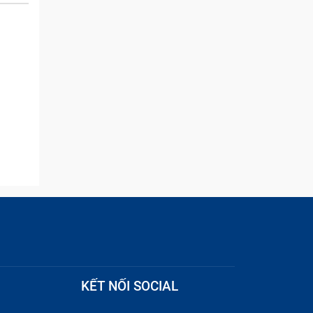
and they were able to
quickly remove the ads :)
KẾT NỐI SOCIAL