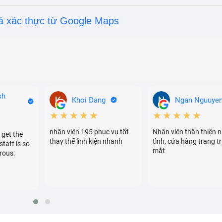
á xác thực từ Google Maps
sh
Khoi Đang
Ngan Nguuye
★★★★★
★★★★★
nhân viên 195 phục vụ tốt
Nhân viên thân thiện n
 get the
thay thế linh kiện nhanh
tình, cửa hàng trang tr
staff is so
mắt
rous.