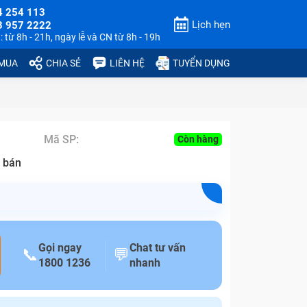
4 254 113
Lịch hẹn
3 957 2222
 từ 8h - 21h, ngày lễ và CN từ 8h - 19h
 MUA
CHIA SẺ
LIÊN HỆ
TUYỂN DỤNG
Mã SP:
Còn hàng
 bán
Gọi ngay
Chat tư vấn
📞
💬
1800 1236
nhanh