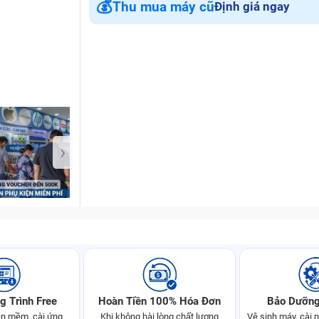
💰
Thu mua máy cũ
Định giá ngay
Bảo Hành One
›
g Trình Free
Hoàn Tiền 100% Hóa Đơn
Bảo Dưỡng
n mềm, cài ứng
Khi không hài lòng chất lượng
Vệ sinh máy, cài