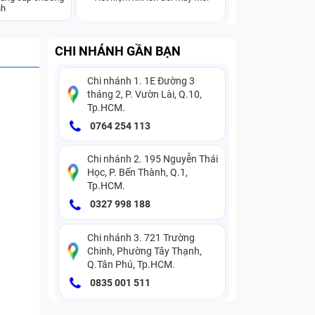
nh
CHI NHÁNH GẦN BẠN
Chi nhánh 1. 1E Đường 3
tháng 2, P. Vườn Lài, Q.10,
Tp.HCM.
0764 254 113
Chi nhánh 2. 195 Nguyễn Thái
Học, P. Bến Thành, Q.1,
Tp.HCM.
0327 998 188
Chi nhánh 3. 721 Trường
Chinh, Phường Tây Thạnh,
Q.Tân Phú, Tp.HCM.
0835 001 511