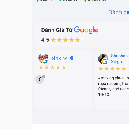
Đánh gi
Đánh Giá Từ
4.5
★★★★★
Shubhan
ofri einy
Singh
★★★★★
★★★★★
‹
null
Amazing place to
repairs done, the 
friendly and gene
10/10