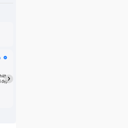
Bike Tours
n
Dragon
★★★★★
›
hiệt
My son downloaded some
í đẹp
games onto my phone,
which resulted in malicious
adware being installed and
preventing me from being
able to do anything as a
new ad would display every
few seconds. Removing the
games didn't resolve the
issue but I brought it in here