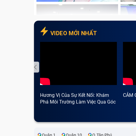
VIDEO MỚI NHẤT
Hương Vị Của Sự Kết Nối: Khám
CẢM 
Phá Môi Trường Làm Việc Qua Góc
Nhìn Cà Phê
Quận 1
Quận 10
Q.Tân Phú