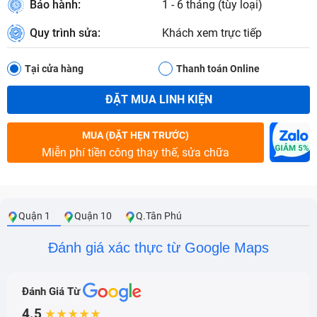
Bảo hành:
1 - 6 tháng (tùy loại)
Quy trình sửa:
Khách xem trực tiếp
Tại cửa hàng
Thanh toán Online
ĐẶT MUA LINH KIỆN
MUA (ĐẶT HẸN TRƯỚC)
Miễn phí tiền công thay thế, sửa chữa
Quận 1
Quận 10
Q.Tân Phú
Đánh giá xác thực từ Google Maps
Đánh Giá Từ
4.5
★★★★★