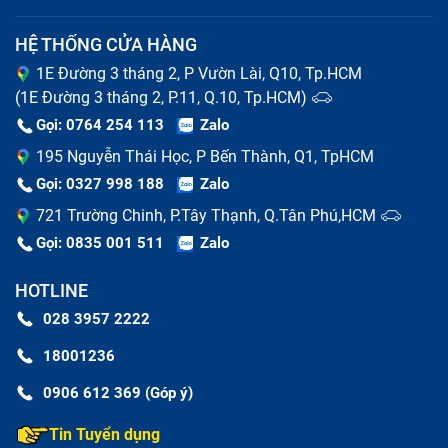
sao lưu, dữ liệu cho người dùng. Nếu không đăng nhập
HỆ THỐNG CỬA HÀNG
được thì tính năng này không thể sử dụng. Qua đây,
1E Đường 3 tháng 2, P Vườn Lài, Q10, Tp.HCM
cho thấy tài khoản iCloud rất quan trọng, việc quên
(1E Đường 3 tháng 2, P.11, Q.10, Tp.HCM)
mật khẩu hay bị người khác vào iCloud của thiết bị sẽ
Gọi: 0764 254 113
Zalo
làm bạn mất quyền sử dụng thiết bị.
195 Nguyễn Thái Học, P Bến Thành, Q1, TpHCM
Gọi: 0327 998 188
Zalo
Tại sao mở máy iPhone quên mật khẩu dính
721 Trường Chinh, P.Tây Thạnh, Q.Tân Phú,HCM
iCloud?
Gọi: 0835 001 511
Zalo
mở máy iPhone quên mật khẩu dính iCloud là khi bạn
HOTLINE
restore lại mở máy iPhone quên mật khẩu thì thiết bị
028 3957 2222
của bạn yêu cầu nhập mật khẩu Apple ID. Nếu bạn
không đăng nhập đúng mật khẩu Apple ID đang sử
18001236
dụng trên thiết bị thì bạn sẽ không thể kích hoạt hay
0906 612 369 (Góp ý)
sử dụng được điện thoại này. Bạn sẽ dừng lại ở chế độ
Tin Tuyển dụng
chờ kích hoạt cho đến khi bạn đăng nhập được tài