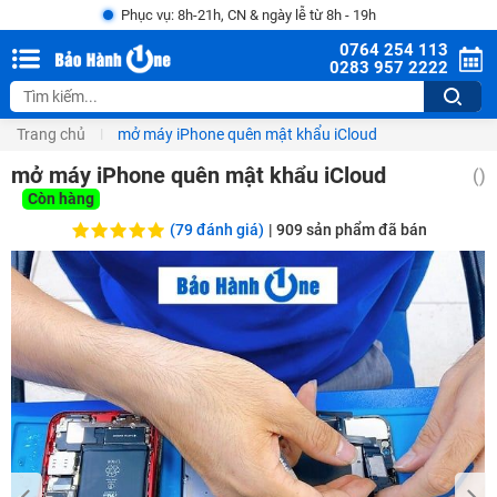
Phục vụ: 8h-21h, CN & ngày lễ từ 8h - 19h
0764 254 113
0283 957 2222
Trang chủ
mở máy iPhone quên mật khẩu iCloud
mở máy iPhone quên mật khẩu iCloud
()
Còn hàng
(79 đánh giá)
|
909
sản phẩm đã bán