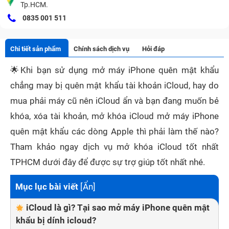
Tp.HCM.
0835 001 511
Chi tiết sản phẩm
Chính sách dịch vụ
Hỏi đáp
🌟
Khi bạn sử dụng mở máy iPhone quên mật khẩu
chẳng may bị quên mật khẩu tài khoản iCloud, hay do
mua phải máy cũ nên iCloud ẩn và bạn đang muốn bẻ
khóa, xóa tài khoản, mở khóa iCloud mở máy iPhone
quên mật khẩu các dòng Apple thì phải làm thế nào?
Tham khảo ngay dịch vụ mở khóa iCloud tốt nhất
TPHCM dưới đây để được sự trợ giúp tốt nhất nhé.
Mục lục bài viết
[
Ẩn
]
iCloud là gì? Tại sao mở máy iPhone quên mật
khẩu bị dính icloud?