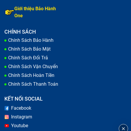
khoản.
Giới thiệu Bảo Hành
One
CHÍNH SÁCH
Chính Sách Bảo Hành
Chính Sách Bảo Mật
Chính Sách Đổi Trả
Chính Sách Vận Chuyển
Chính Sách Hoàn Tiền
Chính Sách Thanh Toán
mở máy iPhone quên mật khẩu bị dính iCloud là khi bạn
KẾT NỐI SOCIAL
reset thiết bị yêu cầu nhập mật khẩu
Facebook
Instagram
Nguyên nhân mở máy iPhone quên mật
Youtube
khẩu bị dính iCloud