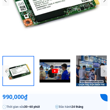
‹
›
990,000₫
Thời gian sửa
30–60 phút
Bảo hành
24 tháng