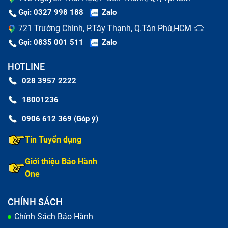
nhỏ gọn, sử dụng giao diện M.2, giúp tăng cường hiệu
Gọi: 0327 998 188
Zalo
suất lưu trữ và tiết kiệm không gian. M.2 SSD có thể
721 Trường Chinh, P.Tây Thạnh, Q.Tân Phú,HCM
sử dụng các giao diện khác nhau như SATA hoặc
Gọi: 0835 001 511
Zalo
NVMe, tuy nhiên, phiên bản NVMe thường cho hiệu
HOTLINE
suất vượt trội hơn nhờ sử dụng giao diện PCIe
028 3957 2222
(Peripheral Component Interconnect Express) thay vì
SATA.
18001236
Dấu hiệu nhận biết cần nâng cấp SSD
0906 612 369 (Góp ý)
máy tính Asus ROG Strix GL703
Tin Tuyển dụng
Giới thiệu Bảo Hành
Không phải máy cũ chạy chậm mới cần nâng cấp ổ
One
cứng SSD đâu nhé. Đôi khi, những máy mới mua vẫn
có thể chạy chậm hoặc bị lag, hoặc những máy có cấu
CHÍNH SÁCH
hình cao mà sử dụng những phần mềm có dung lượng
Chính Sách Bảo Hành
lớn thường xuyên cũng cần thiết nâng cấp ổ cứng SSD.