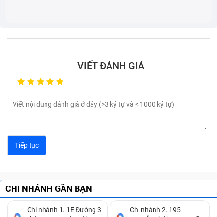
Ứng dụng
: Thường được sử dụng cho các laptop cũ
hoặc các laptop không hỗ trợ các loại giao diện nhanh
hơn.
VIẾT ĐÁNH GIÁ
NVMe SSD
NVMe SSD (Non-Volatile Memory Express Solid State
Drive) là loại ổ cứng thể rắn (SSD) sử dụng giao diện
NVMe, được thiết kế để khai thác tối đa tốc độ của bộ
nhớ flash NAND. Giao diện NVMe sử dụng kết nối
PCIe (Peripheral Component Interconnect Express)
thay vì chuẩn SATA, giúp cung cấp tốc độ đọc và ghi
cao gấp nhiều lần so với các ổ SATA SSD truyền thống.
CHI NHÁNH GẦN BẠN
Chi nhánh 1. 1E Đường 3
Chi nhánh 2. 195