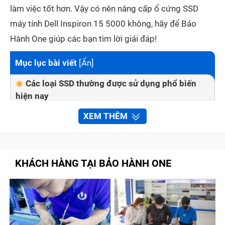
làm việc tốt hơn. Vậy có nên nâng cấp ổ cứng SSD
máy tính Dell Inspiron 15 5000 không, hãy để Bảo
Hành One giúp các bạn tìm lời giải đáp!
Mục lục bài viết
[
Ẩn
]
Các loại SSD thường được sử dụng phổ biến
hiện nay
SATA SSD (SATA III)
XEM THÊM
NVMe SSD
M.2 SSD
KHÁCH HÀNG TẠI BẢO HÀNH ONE
Dấu hiệu nhận biết cần nâng cấp SSD máy tính
Dell Inspiron 15 5000
Nguyên nhân ổ cứng SSD máy tính Dell
Inspiron 15 5000 bị hỏng?
Quy trình nâng cấp ổ cứng SSD máy tính Dell