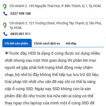
Chi nhánh 2. 195 Nguyễn Thái Học, P. Bến Thành, Q.1, Tp.HCM.
0327 998 188
Chi nhánh 3. 721 Trường Chinh, Phường Tây Thạnh, Q.Tân Phú,
Tp.HCM.
0835 001 511
Chi tiết sản phẩm
Chính sách dịch vụ
Hỏi đáp
🌟
Trước đây, HDD là dạng ổ cứng được sử dụng nhiều
nhất nhưng sau một thời gian dùng thì phần lớn mọi
người sẽ gặp phải tình trạng khởi động máy chậm
chạp, bộ nhớ bị đầy không thể tiếp tục lưu trữ dữ liệu.
Giải pháp tốt nhất cho vấn đề này chỉ có thể là nâng
cấp ổ cứng SSD. Ngày nay, SSD không còn là sản
phẩm đắt đỏ như trước kia nữa nên ai cũng có thể
thay ngay cho laptop của mình một ổ cứng SSD để