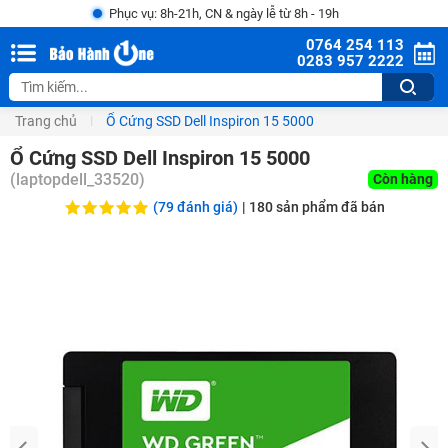
Phục vụ: 8h-21h, CN & ngày lễ từ 8h - 19h
0764 254 113
0283 957 2222
Trang chủ
Ổ Cứng SSD Dell Inspiron 15 5000
Ổ Cứng SSD Dell Inspiron 15 5000
(
laptopdell_33520
)
Còn hàng
(79 đánh giá)
|
180
sản phẩm đã bán