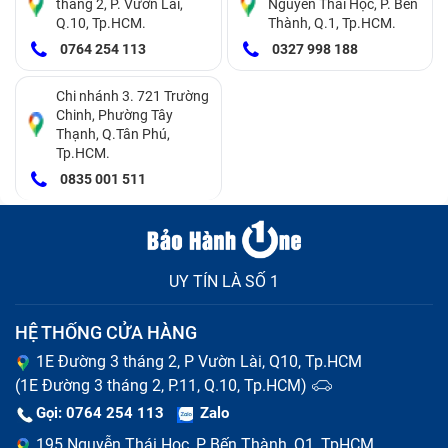
tháng 2, P. Vườn Lài,
Nguyễn Thái Học, P. Bến
Q.10, Tp.HCM.
Thành, Q.1, Tp.HCM.
0764 254 113
0327 998 188
Chi nhánh 3. 721 Trường
Chinh, Phường Tây
Thạnh, Q.Tân Phú,
Tp.HCM.
0835 001 511
Tốc độ đọc và ghi của NVMe SSD có thể lên đến 3,000
MB/s đến 7,000 MB/s, tùy thuộc vào phiên bản PCIe
được sử dụng.
UY TÍN LÀ SỐ 1
Ứng dụng
: Dùng cho các laptop cao cấp, chơi game,
HỆ THỐNG CỬA HÀNG
hoặc các máy tính xách tay cần hiệu suất cao.
1E Đường 3 tháng 2, P Vườn Lài, Q10, Tp.HCM
M.2 SSD
(1E Đường 3 tháng 2, P.11, Q.10, Tp.HCM)
Gọi: 0764 254 113
Zalo
M.2 SSD là loại ổ cứng thể rắn (SSD) có kích thước
195 Nguyễn Thái Học, P Bến Thành, Q1, TpHCM