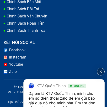
Chính Sách Bảo Mật
Khi bạn thấy laptop xuất hiện những vấn đề sau, bạn
Chính Sách Đổi Trả
có thể nên đem laptop ra những chỗ uy tín để nâng
Chính Sách Vận Chuyển
cấp ổ cứng SSD cho máy hoạt động hiệu quả hơn nhé!
Chính Sách Hoàn Tiền
Máy đang sử dụng ổ cứng HDD với dung lượng lưu
Chính Sách Thanh Toán
trữ dữ liệu gần đầy, quá cũ hoặc máy có hiện tượng
dễ nóng, nghe tiếng ồn.
KẾT NỐI SOCIAL
Facebook
Instagram
Youtube
Zalo
KTV Quốc Thịnh
ONLINE
Tên Doanh Nghiệp: CÔNG TY TNHH CITY ONE VIỆT NAM
MST/ĐKKD/QĐTL: 0316569346 do sở KHĐT TP.HCM cấp ngày
Dạ em là KTV Quốc Thịnh, mình cho 
14/04/2023
em số điện thoại zalo để em gửi báo 
Địa Chỉ: 721 Trường Chinh, Phường Tây Thạnh, Quận Tân Phú,
giá qua đó cho mình nha. Em tra đơn 