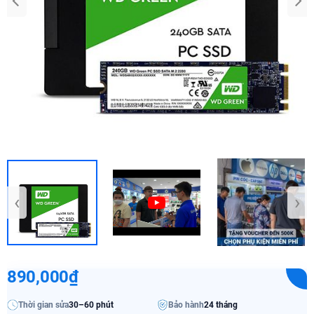
‹
›
890,000₫
Thời gian sửa
30–60 phút
Bảo hành
24 tháng