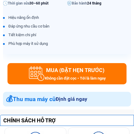
Thời gian sửa
30–60 phút
Bảo hành
24 tháng
Hiệu năng ổn định
Đáp ứng nhu cầu cơ bản
Tiết kiệm chi phí
Phù hợp máy ít sử dụng
MUA (ĐẶT HẸN TRƯỚC)
Không cần đặt cọc • Tới là làm ngay
💰
Thu mua máy cũ
Định giá ngay
CHÍNH SÁCH HỖ TRỢ