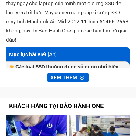
thay ngay cho laptop của mình một ổ cứng SSD để
làm việc tốt hơn. Vậy có nên nâng cấp ổ cứng SSD
máy tính Macbook Air Mid 2012 11-Inch A1465-2558
không, hãy để Bảo Hành One giúp các bạn tìm lời giải
đáp!
Mục lục bài viết
[
Ẩn
]
Các loại SSD thường được sử dụng phổ biến
hiện nay
XEM THÊM
SATA SSD (SATA III)
NVMe SSD
KHÁCH HÀNG TẠI BẢO HÀNH ONE
M.2 SSD
Dấu hiệu nhận biết cần nâng cấp SSD máy tính
Macbook Air Mid 2012 11-Inch A1465-2558
Nguyên nhân ổ cứng SSD máy tính Macbook