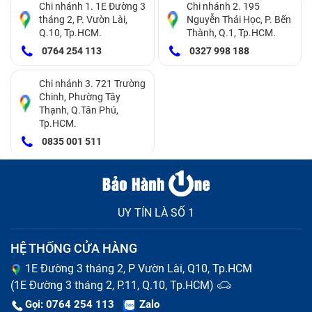
thay vì chuẩn SATA, giúp cung cấp tốc độ đọc và ghi
Chi nhánh 1. 1E Đường 3
Chi nhánh 2. 195
tháng 2, P. Vườn Lài,
Nguyễn Thái Học, P. Bến
cao gấp nhiều lần so với các ổ SATA SSD truyền thống.
Q.10, Tp.HCM.
Thành, Q.1, Tp.HCM.
0764 254 113
0327 998 188
Chi nhánh 3. 721 Trường
Chinh, Phường Tây
Thạnh, Q.Tân Phú,
Tp.HCM.
0835 001 511
UY TÍN LÀ SỐ 1
Tốc độ đọc và ghi của NVMe SSD có thể lên đến 3,000
MB/s đến 7,000 MB/s, tùy thuộc vào phiên bản PCIe
HỆ THỐNG CỬA HÀNG
được sử dụng.
1E Đường 3 tháng 2, P Vườn Lài, Q10, Tp.HCM
(1E Đường 3 tháng 2, P.11, Q.10, Tp.HCM)
Ứng dụng
: Dùng cho các laptop cao cấp, chơi game,
Gọi: 0764 254 113
Zalo
hoặc các máy tính xách tay cần hiệu suất cao.