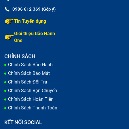
tín để sửa chữa hoặc thay ổ đĩa DVD laptop Ổ Dvd Imac
Pro 2020 (đã tính công) mới.
0906 612 369 (Góp ý)
Tin Tuyển dụng
Lỗi phần cứng của ổ đĩa DVD laptop Ổ Dvd
Imac Pro 2020 (đã tính công) bị hỏng
Giới thiệu Bảo Hành
One
Lỗi ở phần cứng ổ đĩa DVD laptop Ổ Dvd Imac Pro 2020
(đã tính công) bạn phải nhờ đến sự trợ giúp của kỹ thuận
CHÍNH SÁCH
viên sửa chữa, lựa chọn những kĩ thuật có thay nghề cao
Chính Sách Bảo Hành
để xử lí vấn đề gặp phải của ổ đĩa DVD nhé.
Chính Sách Bảo Mật
Chính Sách Đổi Trả
Chính Sách Vận Chuyển
Chính Sách Hoàn Tiền
Chính Sách Thanh Toán
KẾT NỐI SOCIAL