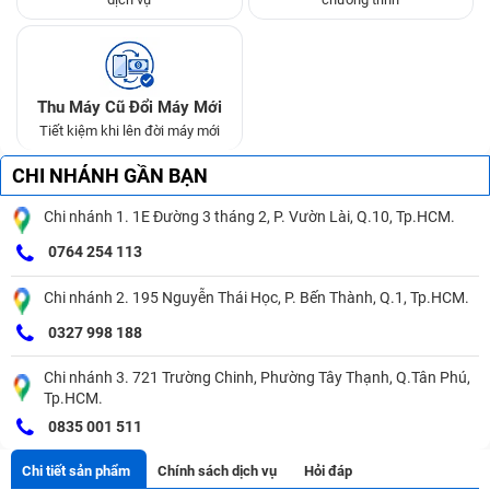
Thu Máy Cũ Đổi Máy Mới
Tiết kiệm khi lên đời máy mới
CHI NHÁNH GẦN BẠN
Chi nhánh 1. 1E Đường 3 tháng 2, P. Vườn Lài, Q.10, Tp.HCM.
0764 254 113
Chi nhánh 2. 195 Nguyễn Thái Học, P. Bến Thành, Q.1, Tp.HCM.
0327 998 188
Chi nhánh 3. 721 Trường Chinh, Phường Tây Thạnh, Q.Tân Phú,
Tp.HCM.
0835 001 511
Chi tiết sản phẩm
Chính sách dịch vụ
Hỏi đáp