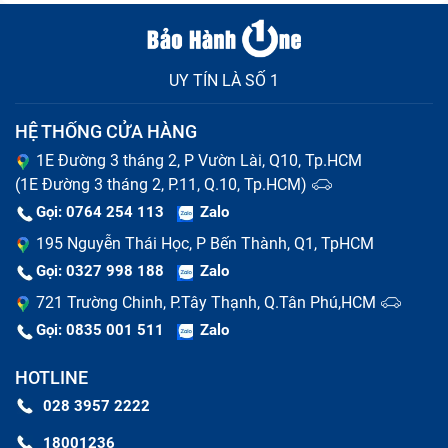
Cách khắc phục ổ đĩa DVD laptop Ổ Dvd Imac Pro 2020
UY TÍN LÀ SỐ 1
(đã tính công) bị lỗi
HỆ THỐNG CỬA HÀNG
Lỗi mắt đọc
1E Đường 3 tháng 2, P Vườn Lài, Q10, Tp.HCM
(1E Đường 3 tháng 2, P.11, Q.10, Tp.HCM)
Tình trạng này xuất hiện do ổ đĩa lâu ngày không được
Gọi: 0764 254 113
Zalo
vệ sinh sạch sẽ, lớp bụi đóng đã che đi mắt đọc, khiến
195 Nguyễn Thái Học, P Bến Thành, Q1, TpHCM
cho ổ đĩa không đọc được đĩa.
Gọi: 0327 998 188
Zalo
Gặp phải vấn đề này bạn cần làm là vệ sinh sạch sẽ.
721 Trường Chinh, P.Tây Thạnh, Q.Tân Phú,HCM
Người dùng nên sắm cho mình bộ dụng cụ lau mắt đọc
Gọi: 0835 001 511
Zalo
chuyên dụng để vệ sinh, đảm bảo an toàn và sạch hơn.
HOTLINE
Trường hợp nghiêm trọng hơn mắt đọc đã bị chết hoàn
028 3957 2222
lúc này cần phải mang laptop đến ngay các cửa hàng uy
18001236