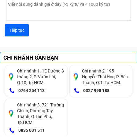
cũng có thể fix lỗi win lại.
Thao tác đơn giản chỉ cần nhấn F8 và Advanced Boot
Options, và chọn dòng Disable driver signature
enforcement là xong ngay. Nếu không được bạn chỉ còn
cách khắc phục bằng việc mang laptop đến tiệm sửa lỗi
hay thay thế ổ đĩa DVD mới.
CHI NHÁNH GẦN BẠN
Chi nhánh 1. 1E Đường 3
Chi nhánh 2. 195
tháng 2, P. Vườn Lài,
Nguyễn Thái Học, P. Bến
Q.10, Tp.HCM.
Thành, Q.1, Tp.HCM.
0764 254 113
0327 998 188
Chi nhánh 3. 721 Trường
Chinh, Phường Tây
Thạnh, Q.Tân Phú,
Tp.HCM.
0835 001 511