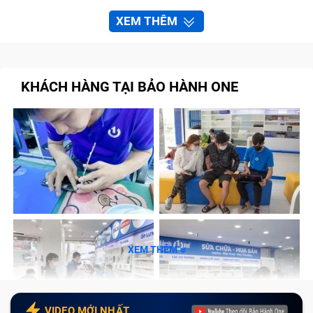
Lỗi phần cứng của ổ đĩa DVD laptop Ổ Dvd
Imac Pro 2020 (đã tính công) bị hỏng
XEM THÊM
Giá của thay DVD lap top Ổ Dvd Imac Pro 2020
(đã tính công) bao nhiêu?
KHÁCH HÀNG TẠI BẢO HÀNH ONE
Tìm hiểu về ổ đĩa DVD laptop Ổ Dvd
Imac Pro 2020 (đã tính công)
Ổ đĩa DVD là một định dạng lưu trữ đĩa quan phổ biến,
với công dụng chính là lưu trữ video và lưu trữ dữ liệu. Ổ
đĩa DVD hỗ trợ rất nhiều cho người sử dụng laptop trong
việc cài win, cày driver và các phần mền quan trọng, lưu
trữ dữ liệu, game,.. Hầu hết các dòng máy laptop đều có
XEM THÊM
thiết kế sẵn ổ đĩa này trong máy tiện cho việc sử dụng.
VIDEO MỚI NHẤT