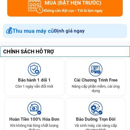
MUA (ĐẶT HẸN TRƯỚC)
Không cần đặt cọc • Tới là làm ngay
💰
Thu mua máy cũ
Định giá ngay
CHÍNH SÁCH HỖ TRỢ
Bảo hành 1 đổi 1
Cài Chương Trình Free
Còn 1 ngày vẫn đổi mới
Nâng cấp phần mềm, cài ứng
dụng
Hoàn Tiền 100% Hóa Đơn
Bảo Dưỡng Trọn Đời
Khi không hài lòng chất lượng
Vệ sinh máy, cài nâng cấp
dịch vụ
chương trình