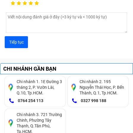
Nếu bạn đang gặp tình trạng không đưa đĩa vào trong
máy laptop của mình được là do win đang cài đặt trong
máy không tiếp nhận đĩa. Có thể driver không tương
thích, bạn nên cập nhật driver mới cho laptop hoặc bạn
cũng có thể fix lỗi win lại.
Thao tác đơn giản chỉ cần nhấn F8 và Advanced Boot
Options, và chọn dòng Disable driver signature
CHI NHÁNH GẦN BẠN
enforcement là xong ngay. Nếu không được bạn chỉ còn
cách khắc phục bằng việc mang laptop đến tiệm sửa lỗi
Chi nhánh 1. 1E Đường 3
Chi nhánh 2. 195
tháng 2, P. Vườn Lài,
Nguyễn Thái Học, P. Bến
hay thay thế ổ đĩa DVD mới.
Q.10, Tp.HCM.
Thành, Q.1, Tp.HCM.
0764 254 113
0327 998 188
Chi nhánh 3. 721 Trường
Chinh, Phường Tây
Thạnh, Q.Tân Phú,
Tp.HCM.