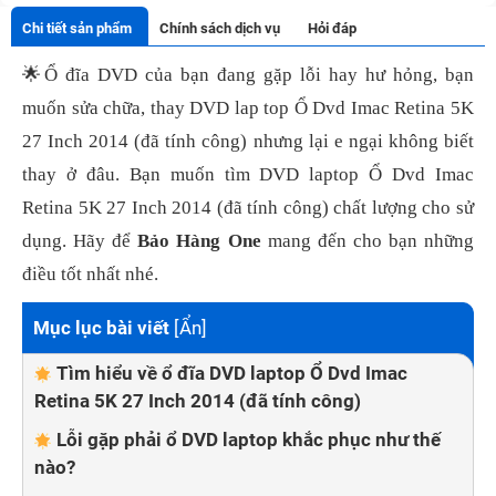
Chi tiết sản phẩm
Chính sách dịch vụ
Hỏi đáp
🌟
Ổ đĩa DVD của bạn đang gặp lỗi hay hư hỏng, bạn
muốn sửa chữa, thay DVD lap top Ổ Dvd Imac Retina 5K
27 Inch 2014 (đã tính công) nhưng lại e ngại không biết
thay ở đâu. Bạn muốn tìm DVD laptop Ổ Dvd Imac
Retina 5K 27 Inch 2014 (đã tính công) chất lượng cho sử
dụng. Hãy để
Bảo Hàng One
mang đến cho bạn những
điều tốt nhất nhé.
Mục lục bài viết
[
Ẩn
]
Tìm hiểu về ổ đĩa DVD laptop Ổ Dvd Imac
Retina 5K 27 Inch 2014 (đã tính công)
Lỗi gặp phải ổ DVD laptop khắc phục như thế
nào?