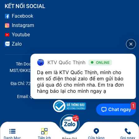
KẾT NỐI SOCIAL
Facebook
Instagram
Youtube
Zalo
KTV Quốc Thịnh
ONLINE
Tên Doanh Nghiệp: CÔNG TY TNHH CITY ONE VIỆT NAM
MST/ĐKKD/QĐTL: 0316569346 do sở KHĐT TP.HCM cấp ngày
Dạ em là KTV Quốc Thịnh, mình cho 
14/04/2023
em số điện thoại zalo để em gửi báo 
Địa Chỉ: 721 Trường Chinh, Phường Tây Thạnh, Quận Tân Phú,
giá qua đó cho mình nha. Em tra đơn 
Thành phố Hồ Chí Minh, Việt Nam
hàng báo lại cho mình ngay ạ 
Email: quoc@baohanhone.com | Điện Thoại: 18001236
1
Ổ đĩa DVD laptop Ổ Dvd Imac Retina 5K 27 Inch 2014
(đã tính công) bị lỗi có thể do mắt đọc
Giá của thay DVD lap top Ổ Dvd Imac
Danh Mục
Tiện ích
Cửa hàng
Gọi ngay