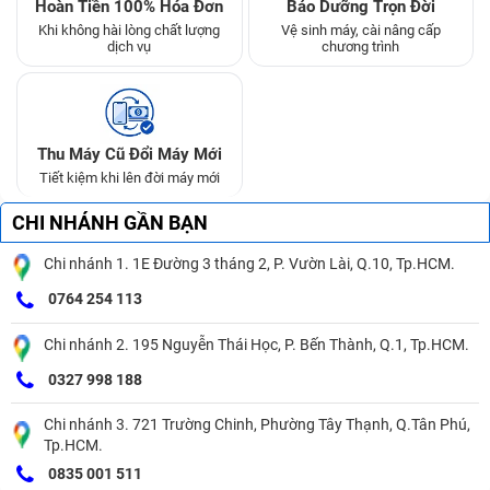
Hoàn Tiền 100% Hóa Đơn
Bảo Dưỡng Trọn Đời
Khi không hài lòng chất lượng
Vệ sinh máy, cài nâng cấp
dịch vụ
chương trình
Thu Máy Cũ Đổi Máy Mới
Tiết kiệm khi lên đời máy mới
CHI NHÁNH GẦN BẠN
Chi nhánh 1. 1E Đường 3 tháng 2, P. Vườn Lài, Q.10, Tp.HCM.
0764 254 113
Chi nhánh 2. 195 Nguyễn Thái Học, P. Bến Thành, Q.1, Tp.HCM.
0327 998 188
Chi nhánh 3. 721 Trường Chinh, Phường Tây Thạnh, Q.Tân Phú,
Tp.HCM.
0835 001 511