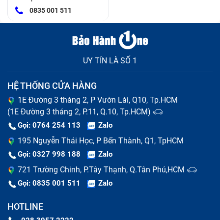
0835 001 511
UY TÍN LÀ SỐ 1
HỆ THỐNG CỬA HÀNG
1E Đường 3 tháng 2, P Vườn Lài, Q10, Tp.HCM
Cách khắc phục ổ đĩa DVD laptop Ổ Dvd Imac Retina 5K
(1E Đường 3 tháng 2, P.11, Q.10, Tp.HCM)
27 Inch 2014 (đã tính công) bị lỗi
Gọi: 0764 254 113
Zalo
Lỗi mắt đọc
195 Nguyễn Thái Học, P Bến Thành, Q1, TpHCM
Gọi: 0327 998 188
Zalo
Tình trạng này xuất hiện do ổ đĩa lâu ngày không được
721 Trường Chinh, P.Tây Thạnh, Q.Tân Phú,HCM
vệ sinh sạch sẽ, lớp bụi đóng đã che đi mắt đọc, khiến
Gọi: 0835 001 511
Zalo
cho ổ đĩa không đọc được đĩa.
HOTLINE
Gặp phải vấn đề này bạn cần làm là vệ sinh sạch sẽ.