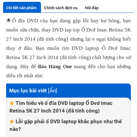
Chi tiết sản phẩm
Chính sách dịch vụ
Hỏi đáp
🌟
Ổ đĩa DVD của bạn đang gặp lỗi hay hư hỏng, bạn
muốn sửa chữa, thay DVD lap top Ổ Dvd Imac Retina 5K
27 Inch 2014 (đã tính công) nhưng lại e ngại không biết
thay ở đâu. Bạn muốn tìm DVD laptop Ổ Dvd Imac
Retina 5K 27 Inch 2014 (đã tính công) chất lượng cho sử
dụng. Hãy để
Bảo Hàng One
mang đến cho bạn những
điều tốt nhất nhé.
Mục lục bài viết
[
Ẩn
]
Tìm hiểu về ổ đĩa DVD laptop Ổ Dvd Imac
Retina 5K 27 Inch 2014 (đã tính công)
Lỗi gặp phải ổ DVD laptop khắc phục như thế
nào?