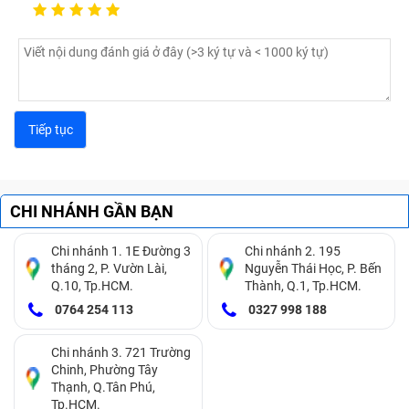
Nếu bạn đang gặp tình trạng không đưa đĩa vào trong
máy laptop của mình được là do win đang cài đặt trong
máy không tiếp nhận đĩa. Có thể driver không tương
thích, bạn nên cập nhật driver mới cho laptop hoặc bạn
cũng có thể fix lỗi win lại.
Thao tác đơn giản chỉ cần nhấn F8 và Advanced Boot
Options, và chọn dòng Disable driver signature
CHI NHÁNH GẦN BẠN
enforcement là xong ngay. Nếu không được bạn chỉ còn
cách khắc phục bằng việc mang laptop đến tiệm sửa lỗi
Chi nhánh 1. 1E Đường 3
Chi nhánh 2. 195
tháng 2, P. Vườn Lài,
Nguyễn Thái Học, P. Bến
hay thay thế ổ đĩa DVD mới.
Q.10, Tp.HCM.
Thành, Q.1, Tp.HCM.
0764 254 113
0327 998 188
Chi nhánh 3. 721 Trường
Chinh, Phường Tây
Thạnh, Q.Tân Phú,
Tp.HCM.