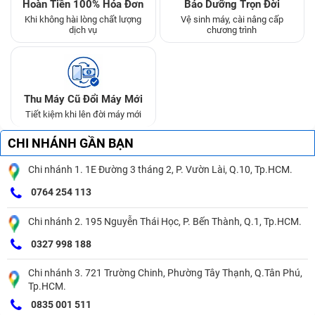
Hoàn Tiền 100% Hóa Đơn
Bảo Dưỡng Trọn Đời
Khi không hài lòng chất lượng
Vệ sinh máy, cài nâng cấp
dịch vụ
chương trình
Thu Máy Cũ Đổi Máy Mới
Tiết kiệm khi lên đời máy mới
CHI NHÁNH GẦN BẠN
Chi nhánh 1. 1E Đường 3 tháng 2, P. Vườn Lài, Q.10, Tp.HCM.
0764 254 113
Chi nhánh 2. 195 Nguyễn Thái Học, P. Bến Thành, Q.1, Tp.HCM.
0327 998 188
Chi nhánh 3. 721 Trường Chinh, Phường Tây Thạnh, Q.Tân Phú,
Tp.HCM.
0835 001 511