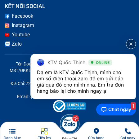
KẾT NỐI SOCIAL
Facebook
Instagram
Youtube
Zalo
KTV Quốc Thịnh
ONLINE
Tên Doanh Nghiệp: CÔNG TY TNHH CITY ONE VIỆT NAM
MST/ĐKKD/QĐTL: 0316569346 do sở KHĐT TP.HCM cấp ngày
Dạ em là KTV Quốc Thịnh, mình cho 
14/04/2023
em số điện thoại zalo để em gửi báo 
Địa Chỉ: 721 Trường Chinh, Phường Tây Thạnh, Quận Tân Phú,
giá qua đó cho mình nha. Em tra đơn 
Thành phố Hồ Chí Minh, Việt Nam
hàng báo lại cho mình ngay ạ 
Email: quoc@baohanhone.com | Điện Thoại: 18001236
1
Ổ đĩa DVD laptop Ổ Dvd Imac Retina 5K 27 Inch 2014
(đã tính công) bị lỗi có thể do mắt đọc
Giá của thay DVD lap top Ổ Dvd Imac
Danh Mục
Tiện ích
Cửa hàng
Gọi ngay