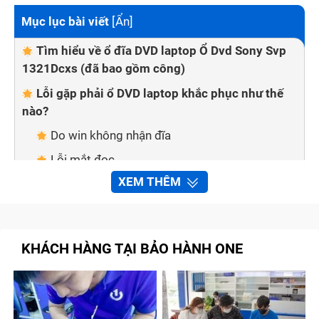
Mục lục bài viết
[
Ẩn
]
Tìm hiểu về ổ đĩa DVD laptop Ổ Dvd Sony Svp
1321Dcxs (đã bao gồm công)
Lỗi gặp phải ổ DVD laptop khắc phục như thế
nào?
Do win không nhận đĩa
Lỗi mắt đọc
XEM THÊM
Lỗi phần cứng của ổ đĩa DVD laptop Ổ Dvd
Sony Svp 1321Dcxs (đã bao gồm công) bị hỏng
Giá của thay DVD lap top Ổ Dvd Sony Svp
1321Dcxs (đã bao gồm công) bao nhiêu?
KHÁCH HÀNG TẠI BẢO HÀNH ONE
Tìm hiểu về ổ đĩa DVD laptop Ổ Dvd
Sony Svp 1321Dcxs (đã bao gồm công)