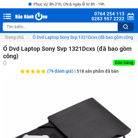
Phục vụ: 8h-21h, CN & ngày lễ từ 8h - 19h
0764 254 113
0283 957 2222
Trang chủ
Ổ Dvd Laptop Sony Svp 1321Dcxs (đã bao gồm công)
Ổ Dvd Laptop Sony Svp 1321Dcxs (đã bao gồm
công)
(
)
Còn hàng
(79 đánh giá)
|
518
sản phẩm đã bán