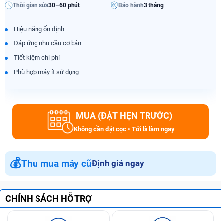
Thời gian sửa
30–60 phút
Bảo hành
3 tháng
Hiệu năng ổn định
Đáp ứng nhu cầu cơ bản
Tiết kiệm chi phí
Phù hợp máy ít sử dụng
MUA (ĐẶT HẸN TRƯỚC)
Không cần đặt cọc • Tới là làm ngay
💰
Thu mua máy cũ
Định giá ngay
CHÍNH SÁCH HỖ TRỢ