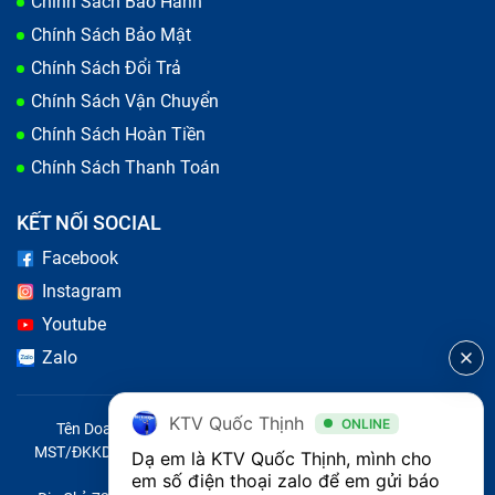
Chính Sách Bảo Hành
1321Dcxs (đã bao gồm công) bạn phải nhờ đến sự trợ
Chính Sách Bảo Mật
giúp của kỹ thuận viên sửa chữa, lựa chọn những kĩ thuật
Chính Sách Đổi Trả
có thay nghề cao để xử lí vấn đề gặp phải của ổ đĩa DVD
Chính Sách Vận Chuyển
nhé.
Chính Sách Hoàn Tiền
Chính Sách Thanh Toán
KẾT NỐI SOCIAL
Facebook
Instagram
Youtube
Zalo
KTV Quốc Thịnh
ONLINE
Tên Doanh Nghiệp: CÔNG TY TNHH CITY ONE VIỆT NAM
MST/ĐKKD/QĐTL: 0316569346 do sở KHĐT TP.HCM cấp ngày
Dạ em là KTV Quốc Thịnh, mình cho 
14/04/2023
em số điện thoại zalo để em gửi báo 