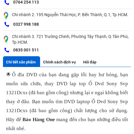
0764 254 113
Chi nhánh 2. 195 Nguyễn Thái Học, P. Bến Thành, Q.1, Tp.HCM.
0327 998 188
Chi nhánh 3. 721 Trường Chinh, Phường Tây Thạnh, Q.Tân Phú,
Tp.HCM.
0835 001 511
Chi tiết sản phẩm
Chính sách dịch vụ
Hỏi đáp
🌟
Ổ đĩa DVD của bạn đang gặp lỗi hay hư hỏng, bạn
muốn sửa chữa, thay DVD lap top Ổ Dvd Sony Svp
1321Dcxs (đã bao gồm công) nhưng lại e ngại không biết
thay ở đâu. Bạn muốn tìm DVD laptop Ổ Dvd Sony Svp
1321Dcxs (đã bao gồm công) chất lượng cho sử dụng.
Hãy để
Bảo Hàng One
mang đến cho bạn những điều tốt
nhất nhé.