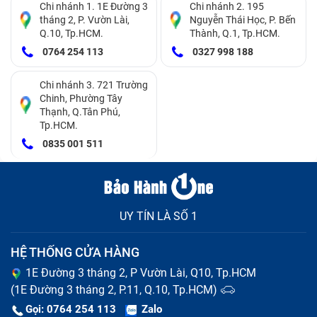
Chi nhánh 1. 1E Đường 3
Chi nhánh 2. 195
tháng 2, P. Vườn Lài,
Nguyễn Thái Học, P. Bến
Q.10, Tp.HCM.
Thành, Q.1, Tp.HCM.
0764 254 113
0327 998 188
Chi nhánh 3. 721 Trường
Chinh, Phường Tây
Thạnh, Q.Tân Phú,
Tp.HCM.
0835 001 511
UY TÍN LÀ SỐ 1
Cách khắc phục ổ đĩa DVD laptop Ổ Dvd Sony Svp
HỆ THỐNG CỬA HÀNG
1321Dcxs (đã bao gồm công) bị lỗi
1E Đường 3 tháng 2, P Vườn Lài, Q10, Tp.HCM
Lỗi mắt đọc
(1E Đường 3 tháng 2, P.11, Q.10, Tp.HCM)
Gọi: 0764 254 113
Zalo