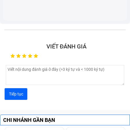
nào sẽ có lợi cho chiếc laptop của mình. Cân nhắc đưa ra
lựa chọn phù hợp nhất.
Do win không nhận đĩa
Nếu bạn đang gặp tình trạng không đưa đĩa vào trong
VIẾT ĐÁNH GIÁ
máy laptop của mình được là do win đang cài đặt trong
máy không tiếp nhận đĩa. Có thể driver không tương
thích, bạn nên cập nhật driver mới cho laptop hoặc bạn
cũng có thể fix lỗi win lại.
Thao tác đơn giản chỉ cần nhấn F8 và Advanced Boot
Options, và chọn dòng Disable driver signature
enforcement là xong ngay. Nếu không được bạn chỉ còn
cách khắc phục bằng việc mang laptop đến tiệm sửa lỗi
CHI NHÁNH GẦN BẠN
hay thay thế ổ đĩa DVD mới.