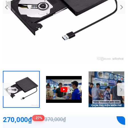
‹
›
270,000₫
-27%
370,000₫