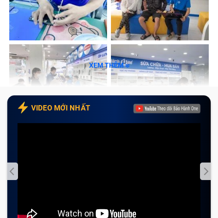
Ổ đĩa DVD là một định dạng lưu trữ đĩa quan phổ biến,
với công dụng chính là lưu trữ video và lưu trữ dữ liệu. Ổ
đĩa DVD hỗ trợ rất nhiều cho người sử dụng laptop trong
việc cài win, cày driver và các phần mền quan trọng, lưu
XEM THÊM
trữ dữ liệu, game,.. Hầu hết các dòng máy laptop đều có
thiết kế sẵn ổ đĩa này trong máy tiện cho việc sử dụng.
VIDEO MỚI NHẤT