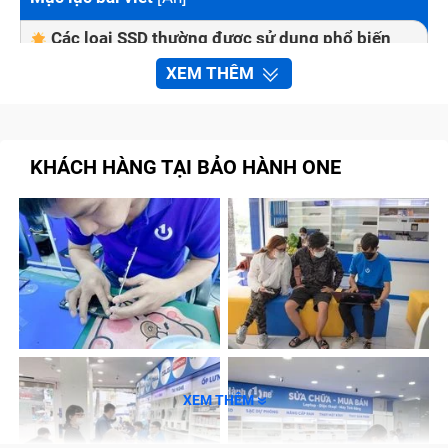
Các loại SSD thường được sử dụng phổ biến
hiện nay
XEM THÊM
SATA SSD (SATA III)
NVMe SSD
KHÁCH HÀNG TẠI BẢO HÀNH ONE
M.2 SSD
Dấu hiệu nhận biết cần nâng cấp SSD máy tính
Ổ Hdd - Ssd 128G/256G Asus P550L (đã tính
công)
Nguyên nhân ổ cứng SSD máy tính Ổ Hdd - Ssd
128G/256G Asus P550L (đã tính công) bị hỏng?
Quy trình nâng cấp ổ cứng SSD máy tính Ổ Hdd
- Ssd 128G/256G Asus P550L (đã tính công) tại
trung tâm Bảo Hành One
XEM THÊM
Cam kết với Khách Hàng khi nâng cấp SSD