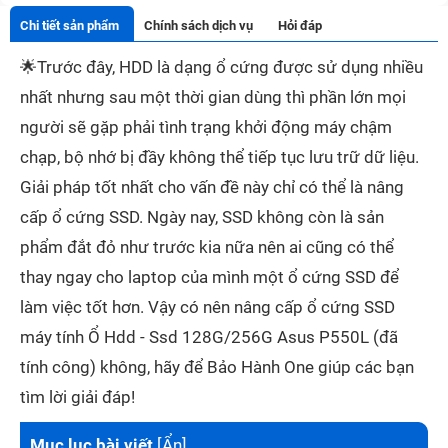
Chi tiết sản phẩm
Chính sách dịch vụ
Hỏi đáp
🌟
Trước đây, HDD là dạng ổ cứng được sử dụng nhiều
nhất nhưng sau một thời gian dùng thì phần lớn mọi
người sẽ gặp phải tình trạng khởi động máy chậm
chạp, bộ nhớ bị đầy không thể tiếp tục lưu trữ dữ liệu.
Giải pháp tốt nhất cho vấn đề này chỉ có thể là nâng
cấp ổ cứng SSD. Ngày nay, SSD không còn là sản
phẩm đắt đỏ như trước kia nữa nên ai cũng có thể
thay ngay cho laptop của mình một ổ cứng SSD để
làm việc tốt hơn. Vậy có nên nâng cấp ổ cứng SSD
máy tính Ổ Hdd - Ssd 128G/256G Asus P550L (đã
tính công) không, hãy để Bảo Hành One giúp các bạn
tìm lời giải đáp!
Mục lục bài viết
[
Ẩn
]