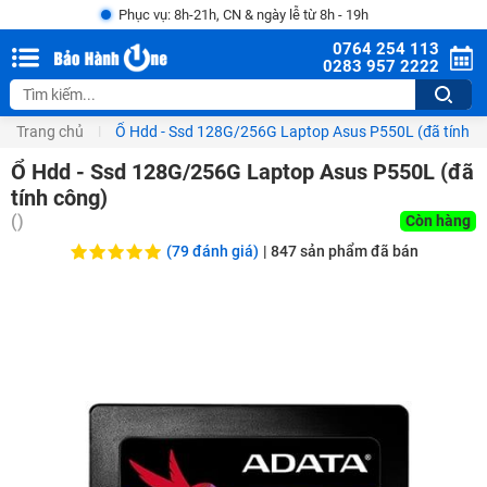
Phục vụ: 8h-21h, CN & ngày lễ từ 8h - 19h
0764 254 113
0283 957 2222
Trang chủ
Ổ Hdd - Ssd 128G/256G Laptop Asus P550L (đã tính c
Ổ Hdd - Ssd 128G/256G Laptop Asus P550L (đã
tính công)
(
)
Còn hàng
(79 đánh giá)
|
847
sản phẩm đã bán