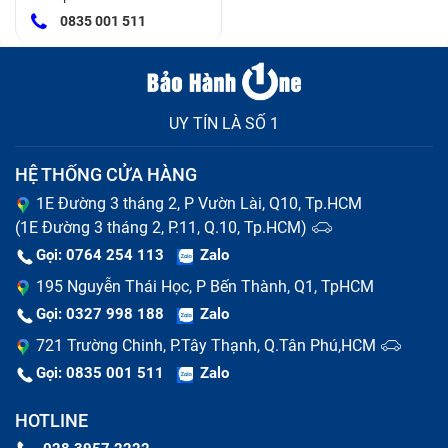
0835 001 511
UY TÍN LÀ SỐ 1
Tốc độ đọc và ghi của NVMe SSD có thể lên đến 3,000
HỆ THỐNG CỬA HÀNG
MB/s đến 7,000 MB/s, tùy thuộc vào phiên bản PCIe
1E Đường 3 tháng 2, P Vườn Lài, Q10, Tp.HCM
được sử dụng.
(1E Đường 3 tháng 2, P.11, Q.10, Tp.HCM)
Ứng dụng
: Dùng cho các laptop cao cấp, chơi game,
Gọi: 0764 254 113
Zalo
hoặc các máy tính xách tay cần hiệu suất cao.
195 Nguyễn Thái Học, P Bến Thành, Q1, TpHCM
Gọi: 0327 998 188
Zalo
M.2 SSD
721 Trường Chinh, P.Tây Thạnh, Q.Tân Phú,HCM
Gọi: 0835 001 511
Zalo
M.2 SSD là loại ổ cứng thể rắn (SSD) có kích thước
nhỏ gọn, sử dụng giao diện M.2, giúp tăng cường hiệu
HOTLINE
suất lưu trữ và tiết kiệm không gian. M.2 SSD có thể