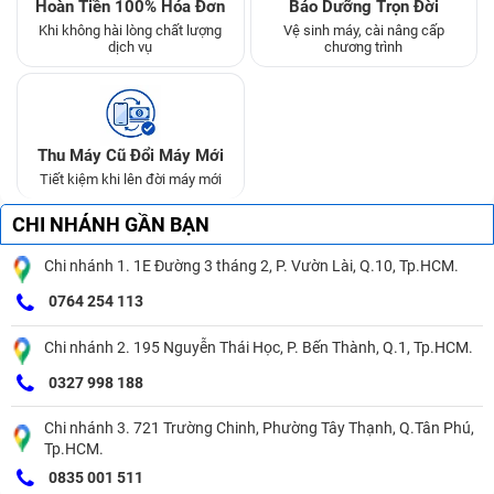
Hoàn Tiền 100% Hóa Đơn
Bảo Dưỡng Trọn Đời
Khi không hài lòng chất lượng
Vệ sinh máy, cài nâng cấp
dịch vụ
chương trình
Thu Máy Cũ Đổi Máy Mới
Tiết kiệm khi lên đời máy mới
CHI NHÁNH GẦN BẠN
Chi nhánh 1. 1E Đường 3 tháng 2, P. Vườn Lài, Q.10, Tp.HCM.
0764 254 113
Chi nhánh 2. 195 Nguyễn Thái Học, P. Bến Thành, Q.1, Tp.HCM.
0327 998 188
Chi nhánh 3. 721 Trường Chinh, Phường Tây Thạnh, Q.Tân Phú,
Tp.HCM.
0835 001 511