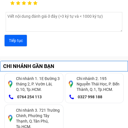
hoặc các laptop không hỗ trợ các loại giao diện nhanh
hơn.
NVMe SSD
NVMe SSD (Non-Volatile Memory Express Solid State
Drive) là loại ổ cứng thể rắn (SSD) sử dụng giao diện
NVMe, được thiết kế để khai thác tối đa tốc độ của bộ
CHI NHÁNH GẦN BẠN
nhớ flash NAND. Giao diện NVMe sử dụng kết nối
PCIe (Peripheral Component Interconnect Express)
Chi nhánh 1. 1E Đường 3
Chi nhánh 2. 195
thay vì chuẩn SATA, giúp cung cấp tốc độ đọc và ghi
tháng 2, P. Vườn Lài,
Nguyễn Thái Học, P. Bến
Q.10, Tp.HCM.
Thành, Q.1, Tp.HCM.
cao gấp nhiều lần so với các ổ SATA SSD truyền thống.
0764 254 113
0327 998 188
Chi nhánh 3. 721 Trường
Chinh, Phường Tây
Thạnh, Q.Tân Phú,
Tp.HCM.