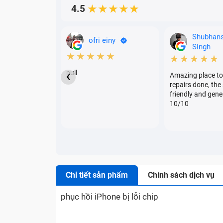
4.5
★★★★★
Shubhan
ofri einy
Singh
★★★★★
★★★★★
‹
null
Amazing place to
repairs done, the 
friendly and gene
10/10
Chi tiết sản phẩm
Chính sách dịch vụ
phục hồi iPhone bị lỗi chip