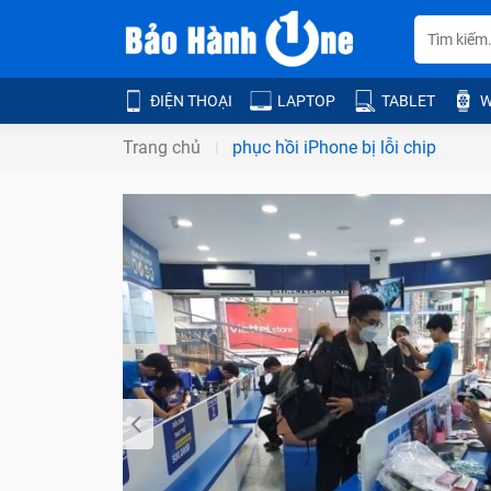
ĐIỆN THOẠI
LAPTOP
TABLET
W
Trang chủ
phục hồi iPhone bị lỗi chip