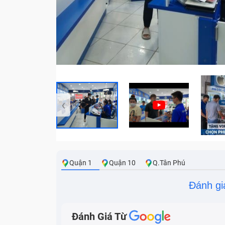
‹
Quận 1
Quận 10
Q.Tân Phú
Đánh gi
Đánh Giá Từ