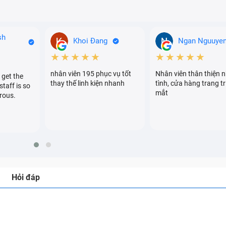
sh
Khoi Đang
Ngan Nguuye
★★★★★
★★★★★
nhân viên 195 phục vụ tốt
Nhân viên thân thiện n
 get the
thay thế linh kiện nhanh
tình, cửa hàng trang tr
staff is so
mắt
rous.
Hỏi đáp