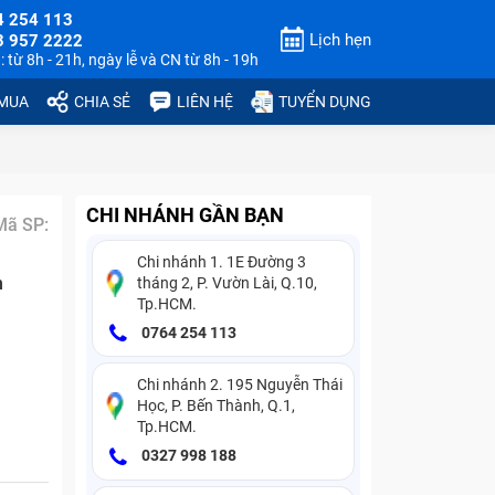
4 254 113
Lịch hẹn
3 957 2222
 từ 8h - 21h, ngày lễ và CN từ 8h - 19h
 MUA
CHIA SẺ
LIÊN HỆ
TUYỂN DỤNG
CHI NHÁNH GẦN BẠN
Mã SP:
Chi nhánh 1. 1E Đường 3
n
tháng 2, P. Vườn Lài, Q.10,
Tp.HCM.
0764 254 113
Chi nhánh 2. 195 Nguyễn Thái
Học, P. Bến Thành, Q.1,
Tp.HCM.
0327 998 188