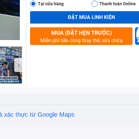
Tại cửa hàng
Thanh toán Online
ĐẶT MUA LINH KIỆN
Bảo Hành One
MUA (ĐẶT HẸN TRƯỚC)
Miễn phí tiền công thay thế, sửa chữa
›
á xác thực từ Google Maps