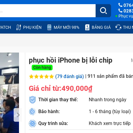
076
028
Phục vụ:
ATCH
PHỤ KIỆN
MÁY MỚI 98%
BẢNG GIÁ
THU
phục hồi iPhone bị lỗi chip
Còn hàng
|
911
sản phẩm đã bá
(79 đánh giá)
Giá chỉ từ:
490,000₫
Thời gian thay thế:
Nhanh trong ngày
Bảo hành:
1 - 6 tháng (tùy loại)
Quy trình sửa:
Khách xem trực tiếp