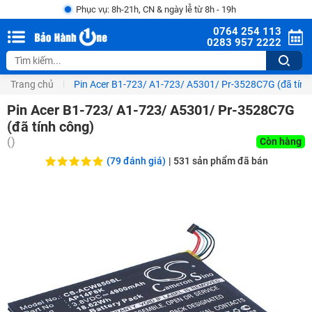
Phục vụ: 8h-21h, CN & ngày lễ từ 8h - 19h
0764 254 113
0283 957 2222
Trang chủ
Pin Acer B1-723/ A1-723/ A5301/ Pr-3528C7G (đã tính
Pin Acer B1-723/ A1-723/ A5301/ Pr-3528C7G
(đã tính công)
(
)
Còn hàng
(79 đánh giá)
|
531
sản phẩm đã bán