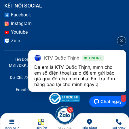
KẾT NỐI SOCIAL
Facebook
Instagram
Youtube
Zalo
KTV Quốc Thịnh
ONLINE
Tên Doanh Nghiệp: CÔNG TY TNHH CITY ONE VIỆT NAM
MST/ĐKKD/QĐTL: 0316569346 do sở KHĐT TP.HCM cấp ngày
Dạ em là KTV Quốc Thịnh, mình cho 
14/04/2023
em số điện thoại zalo để em gửi báo 
Địa Chỉ: 721 Trường Chinh, Phường Tây Thạnh, Quận Tân Phú,
giá qua đó cho mình nha. Em tra đơn 
Thành phố Hồ Chí Minh, Việt Nam
hàng báo lại cho mình ngay ạ 
Email: quoc@baohanhone.com | Điện Thoại: 18001236
1
Danh Mục
Tiện ích
Cửa hàng
Gọi ngay