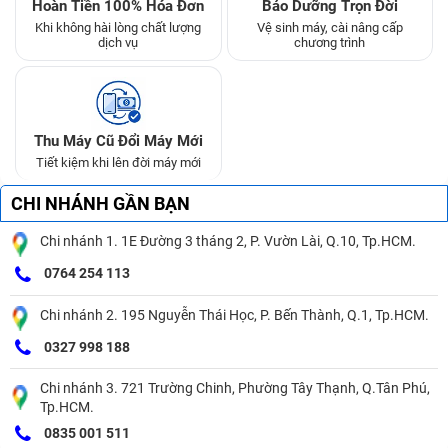
Hoàn Tiền 100% Hóa Đơn
Bảo Dưỡng Trọn Đời
Khi không hài lòng chất lượng
Vệ sinh máy, cài nâng cấp
dịch vụ
chương trình
Thu Máy Cũ Đổi Máy Mới
Tiết kiệm khi lên đời máy mới
CHI NHÁNH GẦN BẠN
Chi nhánh 1. 1E Đường 3 tháng 2, P. Vườn Lài, Q.10, Tp.HCM.
0764 254 113
Chi nhánh 2. 195 Nguyễn Thái Học, P. Bến Thành, Q.1, Tp.HCM.
0327 998 188
Chi nhánh 3. 721 Trường Chinh, Phường Tây Thạnh, Q.Tân Phú,
Tp.HCM.
0835 001 511