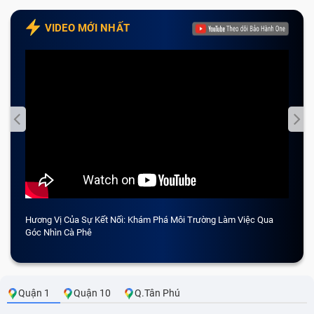
VIDEO MỚI NHẤT
Hương Vị Của Sự Kết Nối: Khám Phá Môi Trường Làm Việc Qua
CẢM 
Góc Nhìn Cà Phê
Quận 1
Quận 10
Q.Tân Phú