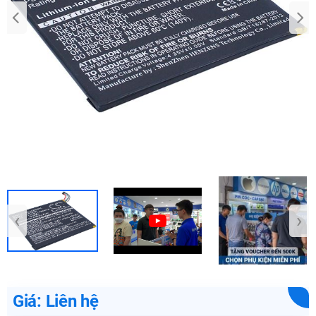
‹
›
Giá: Liên hệ