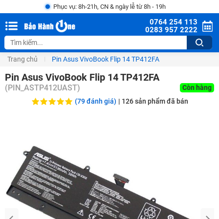
Phục vụ: 8h-21h, CN & ngày lễ từ 8h - 19h
0764 254 113
0283 957 2222
Trang chủ
Pin Asus VivoBook Flip 14 TP412FA
Pin Asus VivoBook Flip 14 TP412FA
(
PIN_ASTP412UAST
)
Còn hàng
(79 đánh giá)
|
126
sản phẩm đã bán