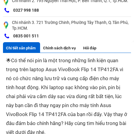
Chi nhánh 2. 195 Nguyễn Thái Học, P. Bến Thành, Q.1, Tp.HCM.
0327 998 188
Chi nhánh 3. 721 Trường Chinh, Phường Tây Thạnh, Q.Tân Phú,
Tp.HCM.
0835 001 511
Chi tiết sản phẩm
Chính sách dịch vụ
Hỏi đáp
🌟
Có thể nói pin là một trong những linh kiện quan
trọng trên laptop Asus VivoBook Flip 14 TP412FA vì
nó có chức năng lưu trữ và cung cấp điện cho máy
tính hoạt động. Khi laptop sạc không vào pin, pin bị
chai phải vừa cắm dây sạc vừa dùng rất bất tiện, lúc
này bạn cần đi thay ngay pin cho máy tính Asus
VivoBook Flip 14 TP412FA của bạn rồi đấy. Vậy
thay ở
đâu đảm bảo chính hãng? Hãy cùng tìm hiểu trong bài
viết dưới đây nhé.