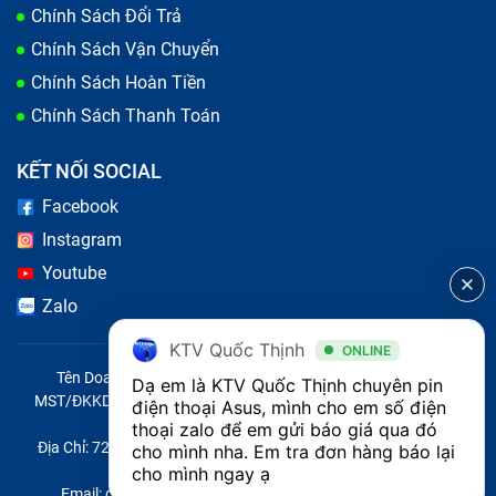
Chính Sách Đổi Trả
Chính Sách Vận Chuyển
Chính Sách Hoàn Tiền
Chính Sách Thanh Toán
KẾT NỐI SOCIAL
Facebook
Tại sao cần phải thay pin laptop Asus VivoBook Flip 14
Instagram
TP412FA ngay bây giờ?
Youtube
Zalo
Có nên thay pin laptop Asus VivoBook
KTV Quốc Thịnh
ONLINE
Flip 14 TP412FA tại nhà không?
Tên Doanh Nghiệp: CÔNG TY TNHH CITY ONE VIỆT NAM
Dạ em là KTV Quốc Thịnh chuyên pin 
MST/ĐKKD/QĐTL: 0316569346 do sở KHĐT TP.HCM cấp ngày
điện thoại Asus, mình cho em số điện 
Việc
thay pin laptop tại nhà
có thể thực hiện được
14/04/2023
thoại zalo để em gửi báo giá qua đó 
nếu bạn có kỹ năng và công cụ phù hợp, nhưng có một
Địa Chỉ: 721 Trường Chinh, Phường Tây Thạnh, Quận Tân Phú,
cho mình nha. Em tra đơn hàng báo lại 
Thành phố Hồ Chí Minh, Việt Nam
cho mình ngay ạ
số yếu tố cần cân nhắc trước khi quyết định tự thay
Email: quoc@baohanhone.com | Điện Thoại: 18001236