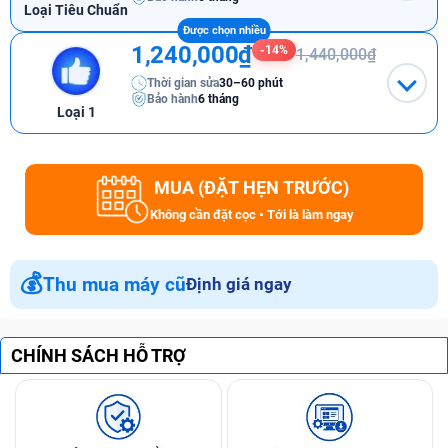
Loại Tiêu Chuẩn
1,240,000₫
-14%
1,440,000₫
Thời gian sửa
30–60 phút
Bảo hành
6 tháng
Loại 1
MUA (ĐẶT HẸN TRƯỚC)
Không cần đặt cọc • Tới là làm ngay
💰
Thu mua máy cũ
Định giá ngay
CHÍNH SÁCH HỖ TRỢ