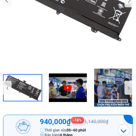
‹
›
940,000₫
-18%
1,140,000₫
Thời gian sửa
30–60 phút
Bảo hành
6 tháng