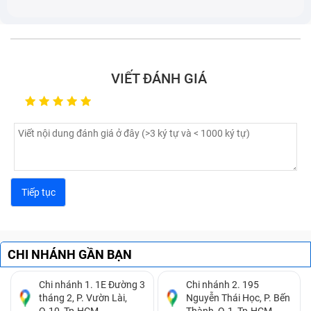
Pin đang sạc nhưng khi rút sạc ra thì laptop bị mất
nguồn.
Pin laptop sạc không ổn định, lúc được lúc không,
sạc mãi không đầy.
VIẾT ĐÁNH GIÁ
Viên pin chết, hoặc phồng pin.
CHI NHÁNH GẦN BẠN
Chi nhánh 1. 1E Đường 3
Chi nhánh 2. 195
tháng 2, P. Vườn Lài,
Nguyễn Thái Học, P. Bến
Q.10, Tp.HCM.
Thành, Q.1, Tp.HCM.