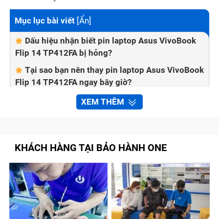
Mục lục bài viết
[
Ẩn
]
Dấu hiệu nhận biết pin laptop Asus VivoBook
Flip 14 TP412FA bị hỏng?
Tại sao bạn nên thay pin laptop Asus VivoBook
Flip 14 TP412FA ngay bây giờ?
Có nên thay pin laptop Asus VivoBook Flip 14
XEM THÊM
TP412FA tại nhà không?
Bảo Hành One thay pin laptop Asus VivoBook
Flip 14 TP412FA nhanh chóng, chất lượng
KHÁCH HÀNG TẠI BẢO HÀNH ONE
Quy trình sửa chữa tại trung tâm Bảo Hành
One
Bước 1: Kiểm tra pin laptop Asus VivoBook
Flip 14 TP412FA phù hợp
Bước 2: Báo giá cho khách hàng