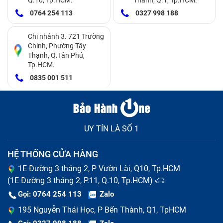
Nếu thấy máy tính có các dấu hiệu trên, bạn cần thay
0764 254 113
0327 998 188
ngay pin laptop để tránh xảy ra lỗi nặng hơn sau này
Chi nhánh 3. 721 Trường
Tại sao bạn nên thay pin laptop Asus
Chinh, Phường Tây
Thạnh, Q.Tân Phú,
VivoBook Flip 14 TP412FA ngay bây
Tp.HCM.
0835 001 511
giờ?
Pin laptop chai nó sẽ phồng lên và theo thời gian sẽ
ảnh hưởng đến bàn phím và bàn di chuột, khiến cho
UY TÍN LÀ SỐ 1
bàn phím ghồ ghề khi gõ phím sẽ cảm thấy rất khó
chịu. Thay pin sớm sẽ giúp cho bạn đảm bảo các linh
HỆ THỐNG CỬA HÀNG
kiện khác của laptop không bị hư hại.
1E Đường 3 tháng 2, P Vườn Lài, Q10, Tp.HCM
(1E Đường 3 tháng 2, P.11, Q.10, Tp.HCM)
Khi một chiếc pin laptop Asus VivoBook Flip 14
Gọi: 0764 254 113
Zalo
TP412FA bị chai bạn sẽ phải cắm sạc laptop dường
195 Nguyễn Thái Học, P Bến Thành, Q1, TpHCM
như mọi lúc mỗi khi sử dụng hay bất tiện tìm ổ cắm