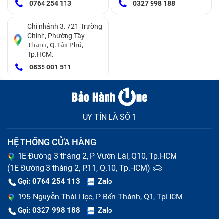
0764 254 113
0327 998 188
Nếu thấy máy tính có các dấu hiệu trên, bạn cần thay
Chi nhánh 3. 721 Trường
ngay pin laptop để tránh xảy ra lỗi nặng hơn sau này
Chinh, Phường Tây
Thạnh, Q.Tân Phú,
Tại sao bạn nên thay pin laptop Dell
Tp.HCM.
1310/1320/1510/1520/2510 ngay bây
0835 001 511
giờ?
Pin laptop chai nó sẽ phồng lên và theo thời gian sẽ
UY TÍN LÀ SỐ 1
ảnh hưởng đến bàn phím và bàn di chuột, khiến cho
bàn phím ghồ ghề khi gõ phím sẽ cảm thấy rất khó
HỆ THỐNG CỬA HÀNG
chịu. Thay pin sớm sẽ giúp cho bạn đảm bảo các linh
1E Đường 3 tháng 2, P Vườn Lài, Q10, Tp.HCM
kiện khác của laptop không bị hư hại.
(1E Đường 3 tháng 2, P.11, Q.10, Tp.HCM)
Gọi: 0764 254 113
Zalo
Khi một chiếc pin laptop Dell
195 Nguyễn Thái Học, P Bến Thành, Q1, TpHCM
1310/1320/1510/1520/2510 bị chai bạn sẽ phải cắm
Gọi: 0327 998 188
Zalo
sạc laptop dường như mọi lúc mỗi khi sử dụng hay