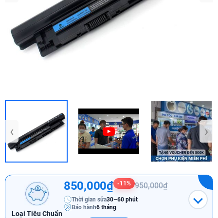
‹
›
850,000₫
-11%
950,000₫
Thời gian sửa
30–60 phút
Bảo hành
6 tháng
Loại Tiêu Chuẩn