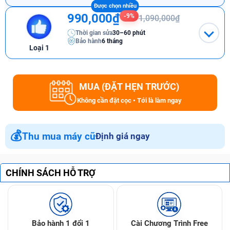
990,000₫
-9%
1,090,000₫
Thời gian sửa
30–60 phút
Bảo hành
6 tháng
Loại 1
MUA (ĐẶT HẸN TRƯỚC)
Không cần đặt cọc • Tới là làm ngay
💰
Thu mua máy cũ
Định giá ngay
CHÍNH SÁCH HỖ TRỢ
Bảo hành 1 đổi 1
Cài Chương Trình Free