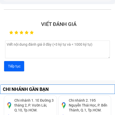
Pin đang sạc nhưng khi rút sạc ra thì laptop bị mất
nguồn.
Pin laptop sạc không ổn định, lúc được lúc không,
VIẾT ĐÁNH GIÁ
sạc mãi không đầy.
Viên pin chết, hoặc phồng pin.
CHI NHÁNH GẦN BẠN
Chi nhánh 1. 1E Đường 3
Chi nhánh 2. 195
tháng 2, P. Vườn Lài,
Nguyễn Thái Học, P. Bến
Q.10, Tp.HCM.
Thành, Q.1, Tp.HCM.