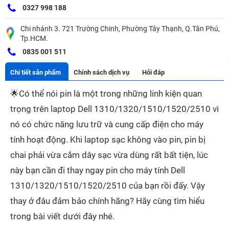
0327 998 188
Chi nhánh 3. 721 Trường Chinh, Phường Tây Thạnh, Q.Tân Phú,
Tp.HCM.
0835 001 511
Chi tiết sản phẩm
Chính sách dịch vụ
Hỏi đáp
🌟
Có thể nói pin là một trong những linh kiện quan
trọng trên laptop Dell 1310/1320/1510/1520/2510 vì
nó có chức năng lưu trữ và cung cấp điện cho máy
tính hoạt động. Khi laptop sạc không vào pin, pin bị
chai phải vừa cắm dây sạc vừa dùng rất bất tiện, lúc
này bạn cần đi thay ngay pin cho máy tính Dell
1310/1320/1510/1520/2510 của bạn rồi đấy. Vậy
thay ở đâu đảm bảo chính hãng? Hãy cùng tìm hiểu
trong bài viết dưới đây nhé.