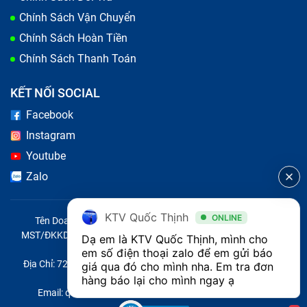
Chính Sách Vận Chuyển
Chính Sách Hoàn Tiền
Chính Sách Thanh Toán
KẾT NỐI SOCIAL
Facebook
Instagram
Tại sao cần phải thay pin laptop Dell
Youtube
1310/1320/1510/1520/2510 ngay bây giờ?
Zalo
Có nên thay pin laptop Dell
KTV Quốc Thịnh
ONLINE
Tên Doanh Nghiệp: CÔNG TY TNHH CITY ONE VIỆT NAM
1310/1320/1510/1520/2510 tại nhà
MST/ĐKKD/QĐTL: 0316569346 do sở KHĐT TP.HCM cấp ngày
Dạ em là KTV Quốc Thịnh, mình cho 
không?
14/04/2023
em số điện thoại zalo để em gửi báo 
Địa Chỉ: 721 Trường Chinh, Phường Tây Thạnh, Quận Tân Phú,
giá qua đó cho mình nha. Em tra đơn 
Thành phố Hồ Chí Minh, Việt Nam
hàng báo lại cho mình ngay ạ 
Việc
thay pin laptop tại nhà
có thể thực hiện được
Email: quoc@baohanhone.com | Điện Thoại: 18001236
nếu bạn có kỹ năng và công cụ phù hợp, nhưng có một