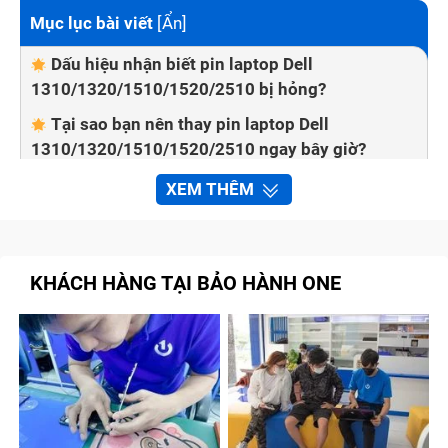
Mục lục bài viết
[
Ẩn
]
Dấu hiệu nhận biết pin laptop Dell
1310/1320/1510/1520/2510 bị hỏng?
Tại sao bạn nên thay pin laptop Dell
1310/1320/1510/1520/2510 ngay bây giờ?
Có nên thay pin laptop Dell
XEM THÊM
1310/1320/1510/1520/2510 tại nhà không?
Bảo Hành One thay pin laptop Dell
1310/1320/1510/1520/2510 nhanh chóng, chất
KHÁCH HÀNG TẠI BẢO HÀNH ONE
lượng
Quy trình sửa chữa tại trung tâm Bảo Hành
One
Bước 1: Kiểm tra pin laptop Dell
1310/1320/1510/1520/2510 phù hợp
Bước 2: Báo giá cho khách hàng