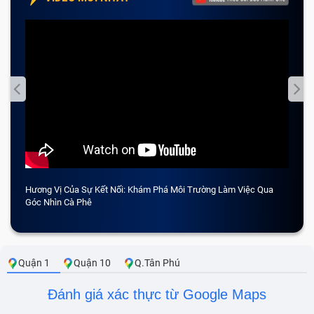
Hương Vị Của Sự Kết Nối: Khám Phá Môi Trường Làm Việc Qua
CẢM 
Góc Nhìn Cà Phê
Quận 1
Quận 10
Q.Tân Phú
Đánh giá xác thực từ Google Maps