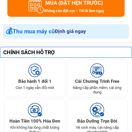
MUA (ĐẶT HẸN TRƯỚC)
Không cần đặt cọc • Tới là làm ngay
💰
Thu mua máy cũ
Định giá ngay
CHÍNH SÁCH HỖ TRỢ
Bảo hành 1 đổi 1
Cài Chương Trình Free
Còn 1 ngày vẫn đổi mới
Nâng cấp phần mềm, cài ứng
dụng
Hoàn Tiền 100% Hóa Đơn
Bảo Dưỡng Trọn Đời
Khi không hài lòng chất lượng
Vệ sinh máy, cài nâng cấp
dịch vụ
chương trình