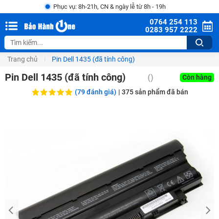
Phục vụ: 8h-21h, CN & ngày lễ từ 8h - 19h
0764 254 113
0283 957 2222
Trang chủ
Pin Dell 1435 (đã tính công)
Pin Dell 1435 (đã tính công)
(
)
Còn hàng
(79 đánh giá)
|
375
sản phẩm đã bán