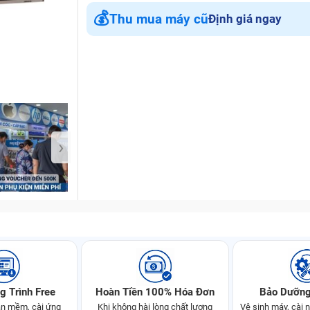
💰
Thu mua máy cũ
Định giá ngay
Bảo Hành One
›
g Trình Free
Hoàn Tiền 100% Hóa Đơn
Bảo Dưỡng
n mềm, cài ứng
Khi không hài lòng chất lượng
Vệ sinh máy, cài