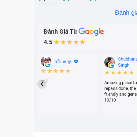
Đánh gi
Đánh Giá Từ
4.5
★★★★★
Shubhan
ofri einy
Singh
★★★★★
★★★★★
‹
null
Amazing place to
repairs done, the 
friendly and gene
10/10