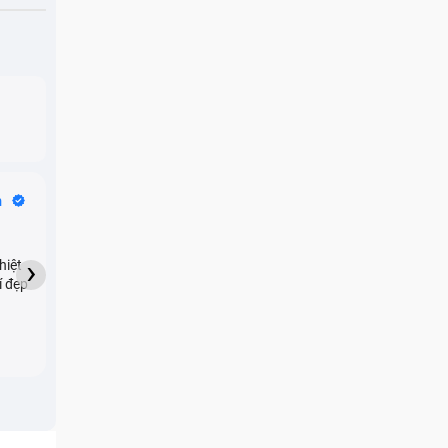
Bike Tours
n
Dragon
★★★★★
›
hiệt
My son downloaded some
í đẹp
games onto my phone,
which resulted in malicious
adware being installed and
preventing me from being
able to do anything as a
new ad would display every
few seconds. Removing the
games didn't resolve the
issue but I brought it in here