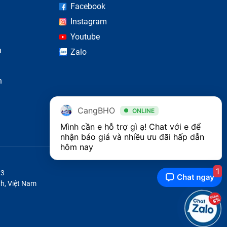
Facebook
Instagram
Youtube
n
Zalo
n
KTV Quốc Thịnh
ONLINE
Dạ em là KTV Quốc Thịnh, mình cho 
em số điện thoại zalo để em gửi báo 
giá qua đó cho mình nha. Em tra đơn 
hàng báo lại cho mình ngay ạ 
1
23
h, Việt Nam