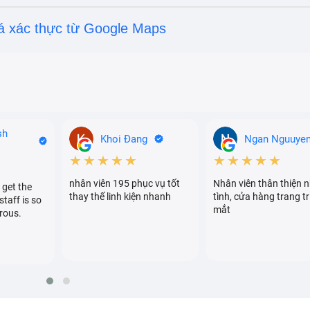
á xác thực từ Google Maps
sh
Khoi Đang
Ngan Nguuye
★★★★★
★★★★★
nhân viên 195 phục vụ tốt
Nhân viên thân thiện n
 get the
thay thế linh kiện nhanh
tình, cửa hàng trang tr
staff is so
mắt
rous.