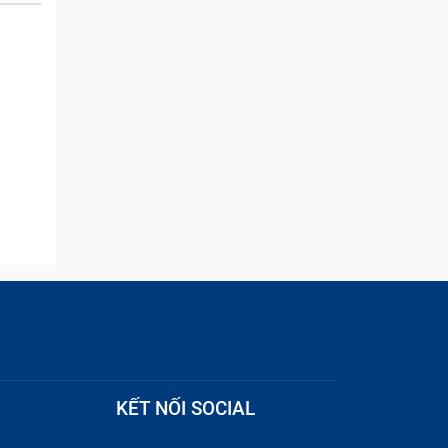
and they were able to
quickly remove the ads :)
KẾT NỐI SOCIAL