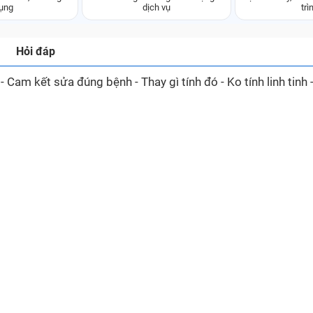
ụng
dịch vụ
trì
Hỏi đáp
am kết sửa đúng bệnh - Thay gì tính đó - Ko tính linh tinh 