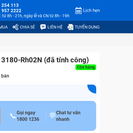
 254 113
Lịch hẹn
 957 2222
 từ 8h - 21h, ngày lễ và CN từ 8h - 19h
 MUA
CHIA SẺ
LIÊN HỆ
TUYỂN DỤNG
 3180-Rh02N (đã tính công)
Còn hàng
 bán
Gọi ngay
Chat tư vấn
📞
💬
1800 1236
nhanh