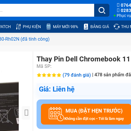
0764
0283
Phục vụ:
ATCH
PHỤ KIỆN
MÁY MỚI 98%
BẢNG GIÁ
THU
80-Rh02N (đã tính công)
Thay Pin Dell Chromebook 11
Mã SP:
|
478
sản phẩm đã
(79 đánh giá)
Giá: Liên hệ
MUA (ĐẶT HẸN TRƯỚC)
Không cần đặt cọc • Tới là làm ngay