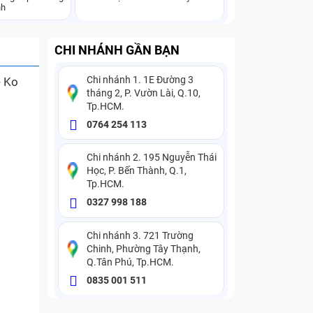
nh
CHI NHÁNH GẦN BẠN
Chi nhánh 1. 1E Đường 3
- Ko
tháng 2, P. Vườn Lài, Q.10,
Tp.HCM.
0764 254 113
Chi nhánh 2. 195 Nguyễn Thái
Học, P. Bến Thành, Q.1,
Tp.HCM.
0327 998 188
Chi nhánh 3. 721 Trường
Chinh, Phường Tây Thạnh,
Q.Tân Phú, Tp.HCM.
0835 001 511