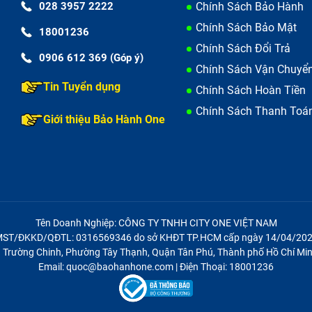
028 3957 2222
Chính Sách Bảo Hành
Chính Sách Bảo Mật
18001236
Chính Sách Đổi Trả
0906 612 369 (Góp ý)
Chính Sách Vận Chuyể
Tin Tuyển dụng
Chính Sách Hoàn Tiền
Chính Sách Thanh Toá
Giới thiệu Bảo Hành One
Tên Doanh Nghiệp: CÔNG TY TNHH CITY ONE VIỆT NAM
ST/ĐKKD/QĐTL: 0316569346 do sở KHĐT TP.HCM cấp ngày 14/04/20
21 Trường Chinh, Phường Tây Thạnh, Quận Tân Phú, Thành phố Hồ Chí Min
Email: quoc@baohanhone.com | Điện Thoại: 18001236