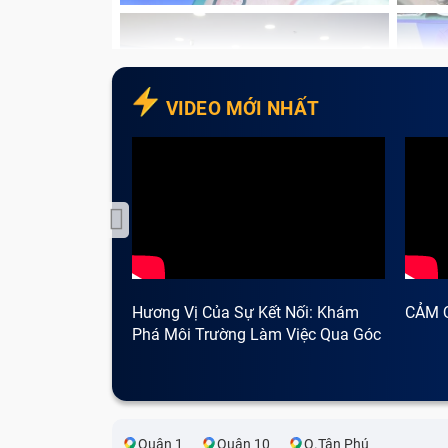
VIDEO MỚI NHẤT
Hương Vị Của Sự Kết Nối: Khám
CẢM 
Phá Môi Trường Làm Việc Qua Góc
Nhìn Cà Phê
Quận 1
Quận 10
Q.Tân Phú