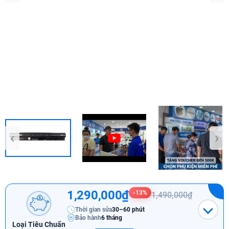
‹
›
1,290,000₫
-13%
1,490,000₫
Thời gian sửa
30–60 phút
Bảo hành
6 tháng
Loại Tiêu Chuẩn