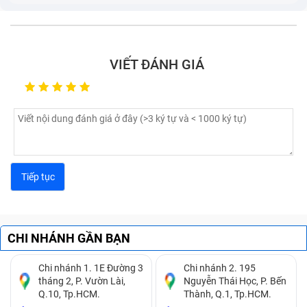
Pin laptop sạc không ổn định, lúc được lúc không,
sạc mãi không đầy.
Viên pin chết, hoặc phồng pin.
VIẾT ĐÁNH GIÁ
CHI NHÁNH GẦN BẠN
Chi nhánh 1. 1E Đường 3
Chi nhánh 2. 195
tháng 2, P. Vườn Lài,
Nguyễn Thái Học, P. Bến
Nếu thấy máy tính có các dấu hiệu trên, bạn cần thay
Q.10, Tp.HCM.
Thành, Q.1, Tp.HCM.