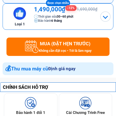
1,490,000₫
-12%
1,690,000₫
Thời gian sửa
30–60 phút
Bảo hành
6 tháng
Loại 1
MUA (ĐẶT HẸN TRƯỚC)
Không cần đặt cọc • Tới là làm ngay
💰
Thu mua máy cũ
Định giá ngay
CHÍNH SÁCH HỖ TRỢ
Bảo hành 1 đổi 1
Cài Chương Trình Free