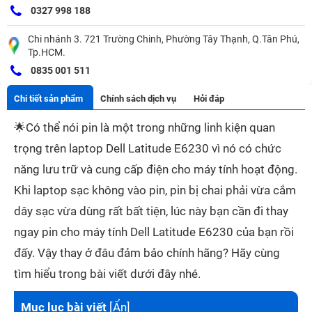
0327 998 188
Chi nhánh 3. 721 Trường Chinh, Phường Tây Thạnh, Q.Tân Phú,
Tp.HCM.
0835 001 511
Chi tiết sản phẩm
Chính sách dịch vụ
Hỏi đáp
🌟
Có thể nói pin là một trong những linh kiện quan
trọng trên laptop Dell Latitude E6230 vì nó có chức
năng lưu trữ và cung cấp điện cho máy tính hoạt động.
Khi laptop sạc không vào pin, pin bị chai phải vừa cắm
dây sạc vừa dùng rất bất tiện, lúc này bạn cần đi thay
ngay pin cho máy tính Dell Latitude E6230 của bạn rồi
đấy. Vậy
thay ở đâu đảm bảo chính hãng? Hãy cùng
tìm hiểu trong bài viết dưới đây nhé.
Mục lục bài viết
[
Ẩn
]