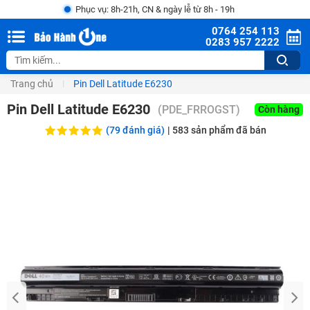
Phục vụ: 8h-21h, CN & ngày lễ từ 8h - 19h
0764 254 113
0283 957 2222
Trang chủ
Pin Dell Latitude E6230
Pin Dell Latitude E6230
(
PDE_FRROGST
)
Còn hàng
(79 đánh giá)
|
583
sản phẩm đã bán