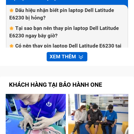
Dấu hiệu nhận biết pin laptop Dell Latitude
E6230 bị hỏng?
Tại sao bạn nên thay pin laptop Dell Latitude
E6230 ngay bây giờ?
Có nên thay pin laptop Dell Latitude E6230 tại
nhà không?
XEM THÊM
Bảo Hành One thay pin laptop Dell Latitude
E6230 nhanh chóng, chất lượng
Quy trình sửa chữa tại trung tâm Bảo Hành
KHÁCH HÀNG TẠI BẢO HÀNH ONE
One
Bước 1: Kiểm tra pin laptop Dell Latitude
E6230 phù hợp
Bước 2: Báo giá cho khách hàng
Bước 3: Lắp pin laptop Dell Latitude E6230