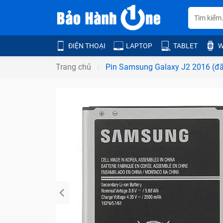
ĐIỆN THOẠI
LAPTOP
TABLET
W
Trang chủ
Pin Samsung Galaxy J2 2016 (đ