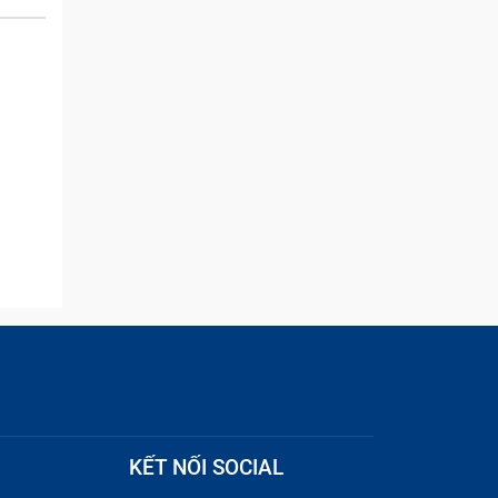
issue but I brought it in here
and they were able to
quickly remove the ads :)
KẾT NỐI SOCIAL