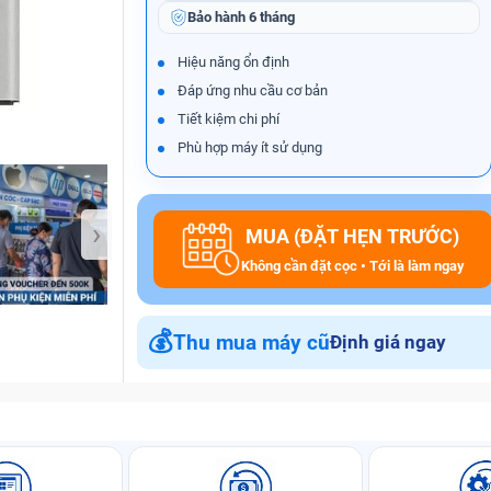
Bảo hành
6 tháng
Hiệu năng ổn định
Đáp ứng nhu cầu cơ bản
Bảo Hành One
Tiết kiệm chi phí
Phù hợp máy ít sử dụng
›
MUA (ĐẶT HẸN TRƯỚC)
Không cần đặt cọc • Tới là làm ngay
💰
Thu mua máy cũ
Định giá ngay