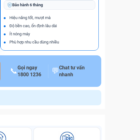
Bảo hành
6 tháng
Hiệu năng tốt, mượt mà
Độ bền cao, ổn định lâu dài
Ít nóng máy
Phù hợp nhu cầu dùng nhiều
Gọi ngay
Chat tư vấn
📞
💬
1800 1236
nhanh