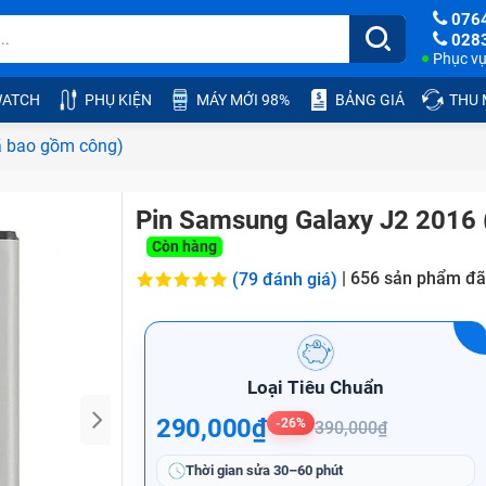
076
028
Phục vụ:
ATCH
PHỤ KIỆN
MÁY MỚI 98%
BẢNG GIÁ
THU
ã bao gồm công)
Pin Samsung Galaxy J2 2016 
Còn hàng
|
656
sản phẩm đã
(79 đánh giá)
Loại Tiêu Chuẩn
290,000₫
-26%
390,000₫
Thời gian sửa
30–60 phút