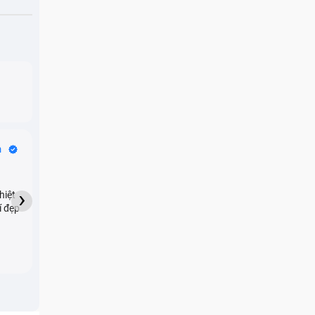
Bike Tours
n
Dragon
★★★★★
›
hiệt
My son downloaded some
í đẹp
games onto my phone,
which resulted in malicious
adware being installed and
preventing me from being
able to do anything as a
new ad would display every
few seconds. Removing the
games didn't resolve the