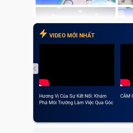
VIDEO MỚI NHẤT
Hương Vị Của Sự Kết Nối: Khám
CẢM 
Phá Môi Trường Làm Việc Qua Góc
Nhìn Cà Phê