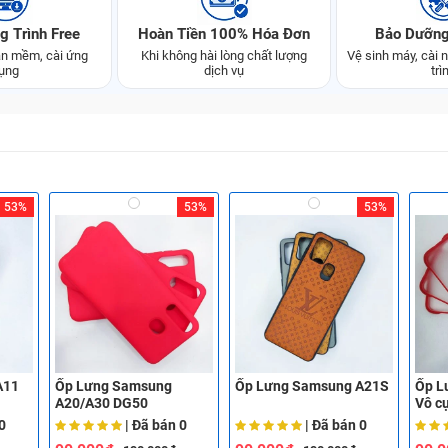
g Trình Free
Hoàn Tiền 100% Hóa Đơn
Bảo Dưỡng
n mềm, cài ứng
Khi không hài lòng chất lượng
Vệ sinh máy, cài
ụng
dịch vụ
trì
53%
53%
53%
A11
Ốp Lưng Samsung
Ốp Lưng Samsung A21S
Ốp L
A20/A30 DG50
Vô c
0
| Đã bán
0
| Đã bán
0