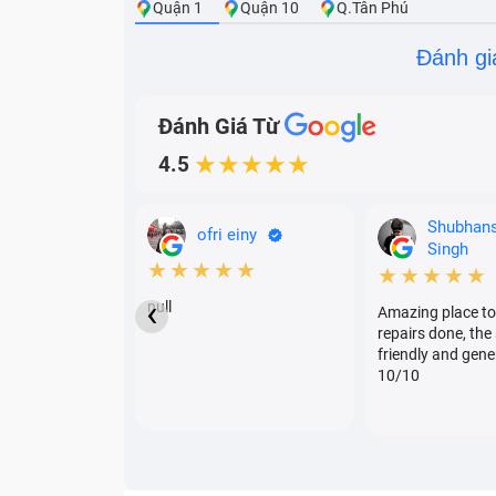
Quận 1
Quận 10
Q.Tân Phú
Đánh gi
Đánh Giá Từ
4.5
★★★★★
Shubhan
ofri einy
Singh
★★★★★
★★★★★
‹
null
Amazing place to
repairs done, the 
friendly and gene
10/10