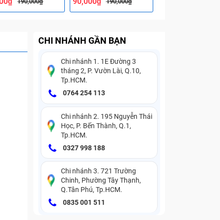
000₫
90,000₫
90,000₫
190,000₫
190,000₫
190,000
CHI NHÁNH GẦN BẠN
Chi nhánh 1. 1E Đường 3
tháng 2, P. Vườn Lài, Q.10,
Tp.HCM.
0764 254 113
Chi nhánh 2. 195 Nguyễn Thái
Học, P. Bến Thành, Q.1,
Tp.HCM.
0327 998 188
Chi nhánh 3. 721 Trường
Chinh, Phường Tây Thạnh,
Q.Tân Phú, Tp.HCM.
0835 001 511