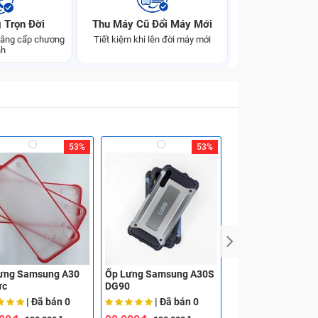
 Trọn Đời
Thu Máy Cũ Đổi Máy Mới
 nâng cấp chương
Tiết kiệm khi lên đời máy mới
nh
53%
53%
ưng Samsung A30
Ốp Lưng Samsung A30S
Ốp Lưng Samsung
ực
DG90
| Đã bán
0
| Đã bán
0
| Đã bá