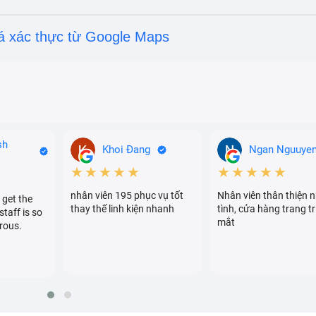
á xác thực từ Google Maps
sh
Khoi Đang
Ngan Nguuye
★★★★★
★★★★★
nhân viên 195 phục vụ tốt
Nhân viên thân thiện n
 get the
thay thế linh kiện nhanh
tình, cửa hàng trang tr
staff is so
mắt
rous.