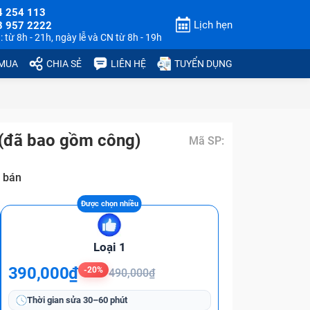
4 254 113
Lịch hẹn
3 957 2222
 từ 8h - 21h, ngày lễ và CN từ 8h - 19h
 MUA
CHIA SẺ
LIÊN HỆ
TUYỂN DỤNG
(đã bao gồm công)
Mã SP:
 bán
Loại 1
390,000₫
-20%
490,000₫
Thời gian sửa
30–60 phút