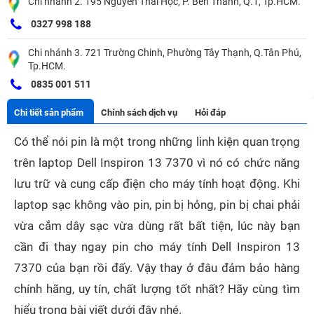
Chi nhánh 2. 195 Nguyễn Thái Học, P. Bến Thành, Q.1, Tp.HCM.
0327 998 188
Chi nhánh 3. 721 Trường Chinh, Phường Tây Thạnh, Q.Tân Phú,
Tp.HCM.
0835 001 511
Chi tiết sản phẩm
Chính sách dịch vụ
Hỏi đáp
Có thể nói pin là một trong những linh kiện quan trọng
trên laptop Dell Inspiron 13 7370 vì nó có chức năng
lưu trữ và cung cấp điện cho máy tính hoạt động. Khi
laptop sạc không vào pin, pin bị hỏng, pin bị chai phải
vừa cắm dây sạc vừa dùng rất bất tiện, lúc này bạn
cần đi thay ngay pin cho máy tính Dell Inspiron 13
7370 của bạn rồi đấy. Vậy
thay ở đâu đảm bảo hàng
chính hãng, uy tín, chất lượng tốt nhất? Hãy cùng tìm
hiểu trong bài viết dưới đây nhé.