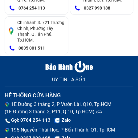
như dòng điện không ổn định hoặc chập chờn. Thay
0764 254 113
0327 998 188
(Battery) pin laptop Dell Inspiron 7370 38Wh (ZIN) sẽ
Chi nhánh 3. 721 Trường
giúp bạn giải quyết những vấn đề đó, bạn có thể yên
Chinh, Phường Tây
tâm tập trung làm việc, nâng cao năng suất trong thời
Thạnh, Q.Tân Phú,
Tp.HCM.
gian dài và hiệu quả hơn, tiết kiệm thời gian cho bạn và
0835 001 511
có thể làm việc ở bất cứ đâu mà không phải lo nghĩ
việc tìm ổ cắm điện.
Thêm một lý do nữa vì nếu bạn không thay pin Dell
UY TÍN LÀ SỐ 1
7370 sớm, để lâu có thể dẫn tới hỏng các bộ phận
khác như mainboard và ổ cứng,... lúc này bạn sẽ phải
HỆ THỐNG CỬA HÀNG
tốn nhiều tiền hơn để sửa chữa laptop Dell Inspiron 13
1E Đường 3 tháng 2, P Vườn Lài, Q10, Tp.HCM
7370.
(1E Đường 3 tháng 2, P.11, Q.10, Tp.HCM)
Gọi: 0764 254 113
Zalo
195 Nguyễn Thái Học, P Bến Thành, Q1, TpHCM