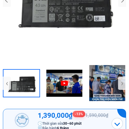
‹
›
1,390,000₫
-13%
1,590,000₫
Thời gian sửa
30–60 phút
Bảo hành
6 tháng