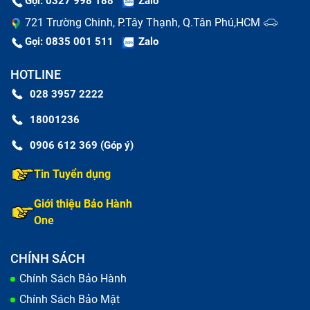
Gọi: 0327 998 188
Zalo
721 Trường Chinh, P.Tây Thạnh, Q.Tân Phú,HCM
Gọi: 0835 001 511
Zalo
HOTLINE
028 3957 2222
18001236
0906 612 369 (Góp ý)
Tại sao cần phải thay pin laptop Dell Inspiron 13 7370
ngay bây giờ?
Tin Tuyển dụng
Bảo Hành One thay pin laptop Dell
Giới thiệu Bảo Hành
One
Inspiron 13 7370 nhanh chóng, chất
lượng
CHÍNH SÁCH
Chính Sách Bảo Hành
Pin laptop Dell Inspiron 13 7370 là một bộ phận rất
Chính Sách Bảo Mật
quan trọng của máy tính nên nếu pin gặp lỗi pin hoặc