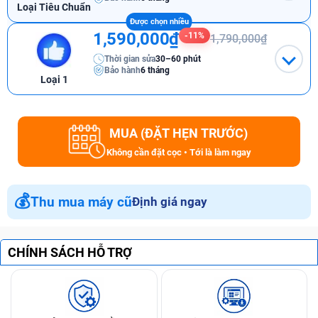
Loại Tiêu Chuẩn
1,590,000₫
-11%
1,790,000₫
Thời gian sửa
30–60 phút
Bảo hành
6 tháng
Loại 1
MUA (ĐẶT HẸN TRƯỚC)
Không cần đặt cọc • Tới là làm ngay
💰
Thu mua máy cũ
Định giá ngay
CHÍNH SÁCH HỖ TRỢ