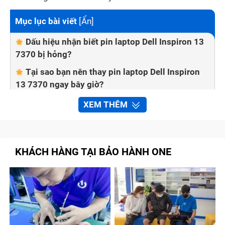
Mục lục bài viết
[
Ẩn
]
Dấu hiệu nhận biết pin laptop Dell Inspiron 13
7370 bị hỏng?
Tại sao bạn nên thay pin laptop Dell Inspiron
13 7370 ngay bây giờ?
Bảo Hành One thay pin laptop Dell Inspiron 13
XEM THÊM
7370 nhanh chóng, chất lượng
Quy trình sửa chữa tại trung tâm Bảo Hành
One
KHÁCH HÀNG TẠI BẢO HÀNH ONE
Bước 1: Kiểm tra pin laptop Dell Inspiron 13
7370 phù hợp
Bước 2: Báo giá cho khách hàng
Bước 3: Lắp pin laptop Dell Inspiron 13
7370 mới và kiểm tra