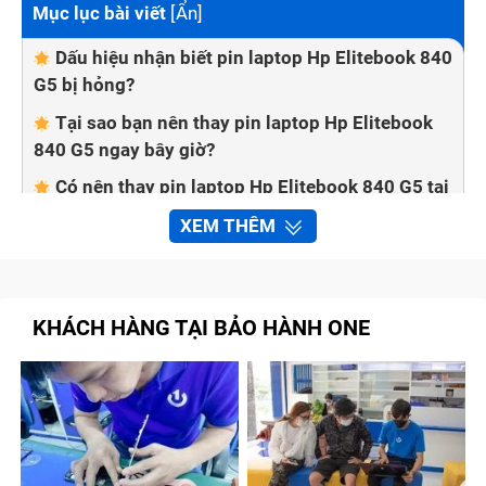
Mục lục bài viết
[
Ẩn
]
Dấu hiệu nhận biết pin laptop Hp Elitebook 840
G5 bị hỏng?
Tại sao bạn nên thay pin laptop Hp Elitebook
840 G5 ngay bây giờ?
Có nên thay pin laptop Hp Elitebook 840 G5 tại
nhà không?
XEM THÊM
Bảo Hành One thay pin laptop Hp Elitebook
840 G5 nhanh chóng, chất lượng
Quy trình sửa chữa tại trung tâm Bảo Hành
KHÁCH HÀNG TẠI BẢO HÀNH ONE
One
Bước 1: Kiểm tra pin laptop Hp Elitebook
840 G5 phù hợp
Bước 2: Báo giá cho khách hàng
Bước 3: Lắp pin laptop Hp Elitebook 840 G5