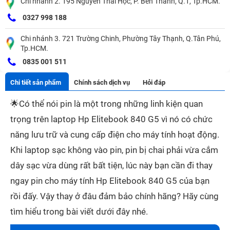
Chi nhánh 2. 195 Nguyễn Thái Học, P. Bến Thành, Q.1, Tp.HCM.
0327 998 188
Chi nhánh 3. 721 Trường Chinh, Phường Tây Thạnh, Q.Tân Phú,
Tp.HCM.
0835 001 511
Chi tiết sản phẩm
Chính sách dịch vụ
Hỏi đáp
🌟
Có thể nói pin là một trong những linh kiện quan
trọng trên laptop Hp Elitebook 840 G5 vì nó có chức
năng lưu trữ và cung cấp điện cho máy tính hoạt động.
Khi laptop sạc không vào pin, pin bị chai phải vừa cắm
dây sạc vừa dùng rất bất tiện, lúc này bạn cần đi thay
ngay pin cho máy tính Hp Elitebook 840 G5 của bạn
rồi đấy. Vậy
thay ở đâu đảm bảo chính hãng? Hãy cùng
tìm hiểu trong bài viết dưới đây nhé.