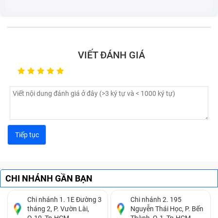
nguồn.
Pin laptop sạc không ổn định, lúc được lúc không,
sạc mãi không đầy.
Viên pin chết, hoặc phồng pin.
VIẾT ĐÁNH GIÁ
CHI NHÁNH GẦN BẠN
Chi nhánh 1. 1E Đường 3
Chi nhánh 2. 195
tháng 2, P. Vườn Lài,
Nguyễn Thái Học, P. Bến
Nếu thấy máy tính có các dấu hiệu trên, bạn cần thay
Q.10, Tp.HCM.
Thành, Q.1, Tp.HCM.