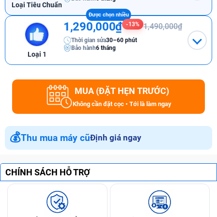
Loại Tiêu Chuẩn
1,290,000₫
-13%
1,490,000₫
Thời gian sửa
30–60 phút
Bảo hành
6 tháng
Loại 1
MUA (ĐẶT HẸN TRƯỚC)
Không cần đặt cọc • Tới là làm ngay
💰
Thu mua máy cũ
Định giá ngay
CHÍNH SÁCH HỖ TRỢ