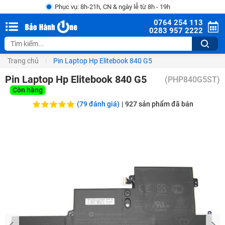
Phục vụ: 8h-21h, CN & ngày lễ từ 8h - 19h
0764 254 113
0283 957 2222
Trang chủ
Pin Laptop Hp Elitebook 840 G5
Pin Laptop Hp Elitebook 840 G5
(
PHP840G5ST
)
Còn hàng
(79 đánh giá)
|
927
sản phẩm đã bán