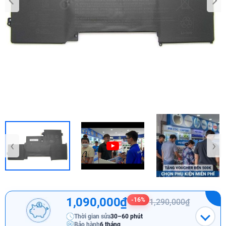
‹
›
1,090,000₫
-16%
1,290,000₫
Thời gian sửa
30–60 phút
Bảo hành
6 tháng