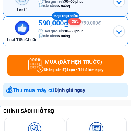
Thời gian sửa
30–60 phút
Bảo hành
6 tháng
Loại 1
590,000₫
-25%
790,000₫
Thời gian sửa
30–60 phút
Bảo hành
6 tháng
Loại Tiêu Chuẩn
MUA (ĐẶT HẸN TRƯỚC)
Không cần đặt cọc • Tới là làm ngay
💰
Thu mua máy cũ
Định giá ngay
CHÍNH SÁCH HỖ TRỢ