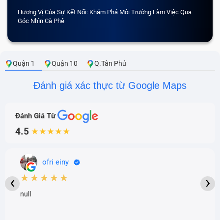
Hương Vị Của Sự Kết Nối: Khám Phá Môi Trường Làm Việc Qua
CẢM 
Góc Nhìn Cà Phê
Quận 1
Quận 10
Q.Tân Phú
Đánh giá xác thực từ Google Maps
Đánh Giá Từ
4.5
★★★★★
ofri einy
★★★★★
‹
›
null