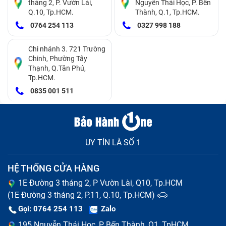
tháng 2, P. Vườn Lài,
Nguyễn Thái Học, P. Bến
Q.10, Tp.HCM.
Thành, Q.1, Tp.HCM.
0764 254 113
0327 998 188
Chi nhánh 3. 721 Trường
Chinh, Phường Tây
Thạnh, Q.Tân Phú,
Tp.HCM.
0835 001 511
UY TÍN LÀ SỐ 1
HỆ THỐNG CỬA HÀNG
1E Đường 3 tháng 2, P Vườn Lài, Q10, Tp.HCM
(1E Đường 3 tháng 2, P.11, Q.10, Tp.HCM)
Gọi: 0764 254 113
Zalo
195 Nguyễn Thái Học, P Bến Thành, Q1, TpHCM