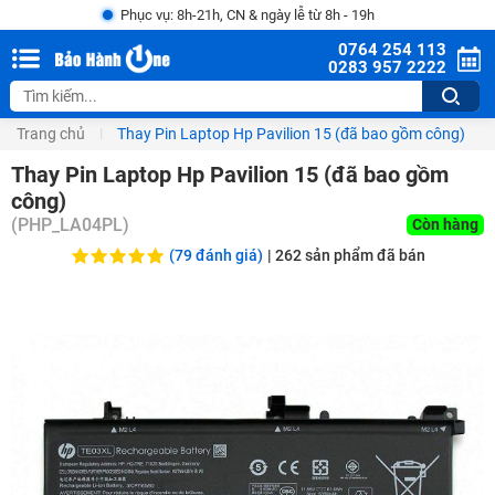
Phục vụ: 8h-21h, CN & ngày lễ từ 8h - 19h
0764 254 113
0283 957 2222
Trang chủ
Thay Pin Laptop Hp Pavilion 15 (đã bao gồm công)
Thay Pin Laptop Hp Pavilion 15 (đã bao gồm
công)
(
PHP_LA04PL
)
Còn hàng
(79 đánh giá)
|
262
sản phẩm đã bán