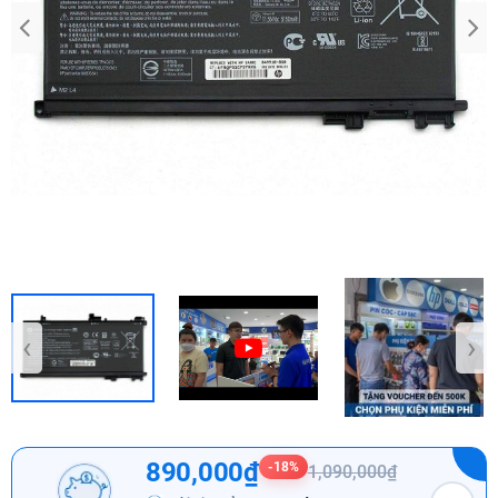
‹
›
890,000₫
-18%
1,090,000₫