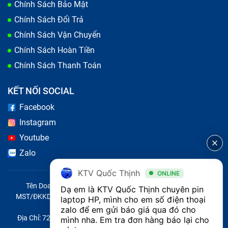
Chính Sách Bảo Mật
Chính Sách Đổi Trả
Chính Sách Vận Chuyển
Chính Sách Hoàn Tiền
Chính Sách Thanh Toán
KẾT NỐI SOCIAL
Facebook
Instagram
Youtube
Zalo
KTV Quốc Thịnh
ONLINE
Tên Doanh Nghiệp: CÔNG TY TNHH CITY ONE VIỆT NAM
Dạ em là KTV Quốc Thịnh chuyên pin 
MST/ĐKKD/QĐTL: 0316569346 do sở KHĐT TP.HCM cấp ngày
laptop HP, mình cho em số điện thoại 
14/04/2023
zalo để em gửi báo giá qua đó cho 
Địa Chỉ: 721 Trường Chinh, Phường Tây Thạnh, Quận Tân Phú,
mình nha. Em tra đơn hàng báo lại cho 