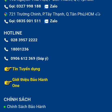
Gọi: 0327 998 188
Zalo
721 Trường Chinh, P.Tây Thạnh, Q.Tân Phú,HCM
Gọi: 0835 001 511
Zalo
HOTLINE
028 3957 2222
18001236
0906 612 369 (Góp ý)
Tin Tuyển dụng
Giới thiệu Bảo Hành
One
CHÍNH SÁCH
Chính Sách Bảo Hành