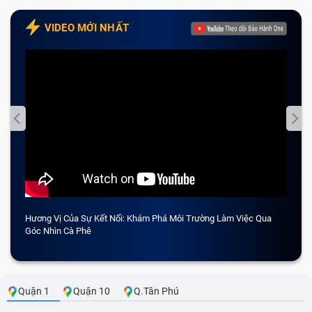
VIDEO MỚI NHẤT
Hương Vị Của Sự Kết Nối: Khám Phá Môi Trường Làm Việc Qua
CẢM 
Góc Nhìn Cà Phê
Quận 1
Quận 10
Q.Tân Phú