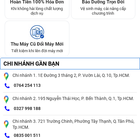
Hoàn Tiền 100% Hóa Đơn
Bảo Dưỡng Trọn Đời
Khi không hài lòng chất lượng
Vệ sinh máy, cài nâng cấp
dịch vụ
chương trình
Thu Máy Cũ Đổi Máy Mới
Tiết kiệm khi lên đời máy mới
CHI NHÁNH GẦN BẠN
Chi nhánh 1. 1E Đường 3 tháng 2, P. Vườn Lài, Q.10, Tp.HCM.
0764 254 113
Chi nhánh 2. 195 Nguyễn Thái Học, P. Bến Thành, Q.1, Tp.HCM.
0327 998 188
Chi nhánh 3. 721 Trường Chinh, Phường Tây Thạnh, Q.Tân Phú,
Tp.HCM.
0835 001 511