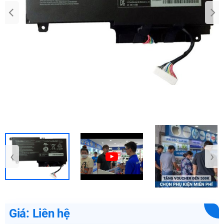
‹
›
Giá: Liên hệ