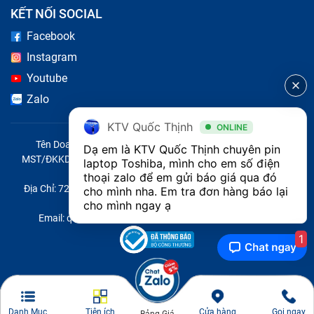
KẾT NỐI SOCIAL
Facebook
Instagram
Youtube
Zalo
KTV Quốc Thịnh
ONLINE
Tên Doanh Nghiệp: CÔNG TY TNHH CITY ONE VIỆT NAM
Dạ em là KTV Quốc Thịnh chuyên pin 
MST/ĐKKD/QĐTL: 0316569346 do sở KHĐT TP.HCM cấp ngày
laptop Toshiba, mình cho em số điện 
14/04/2023
thoại zalo để em gửi báo giá qua đó 
Địa Chỉ: 721 Trường Chinh, Phường Tây Thạnh, Quận Tân Phú,
cho mình nha. Em tra đơn hàng báo lại 
Thành phố Hồ Chí Minh, Việt Nam
cho mình ngay ạ
Email: quoc@baohanhone.com | Điện Thoại: 18001236
1
Danh Mục
Tiện ích
Cửa hàng
Gọi ngay