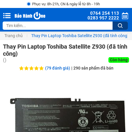
Phục vụ: 8h-21h, CN & ngày lễ từ 8h - 19h
0764 254 113
0283 957 2222
Trang chủ
Thay Pin Laptop Toshiba Satellite Z930 (đã tính công)
Thay Pin Laptop Toshiba Satellite Z930 (đã tính
công)
(
)
Còn hàng
(79 đánh giá)
|
290
sản phẩm đã bán