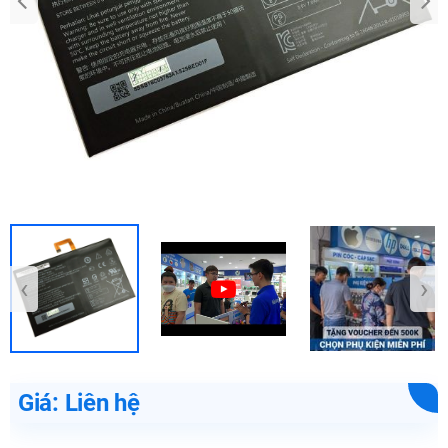
‹
›
Giá: Liên hệ