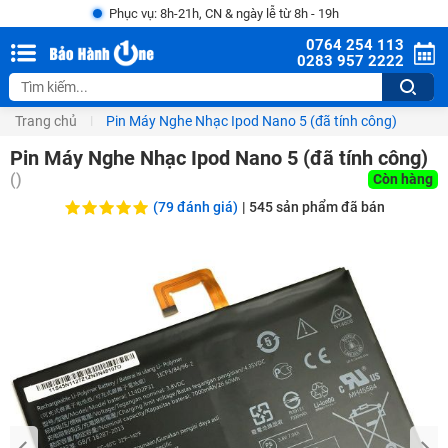
Phục vụ: 8h-21h, CN & ngày lễ từ 8h - 19h
0764 254 113
0283 957 2222
Trang chủ
Pin Máy Nghe Nhạc Ipod Nano 5 (đã tính công)
Pin Máy Nghe Nhạc Ipod Nano 5 (đã tính công)
(
)
Còn hàng
(79 đánh giá)
|
545
sản phẩm đã bán