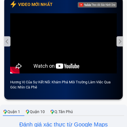
VIDEO MỚI NHẤT
Hương Vị Của Sự Kết Nối: Khám Phá Môi Trường Làm Việc Qua
CẢM 
Góc Nhìn Cà Phê
Quận 1
Quận 10
Q.Tân Phú
Đánh giá xác thực từ Google Maps